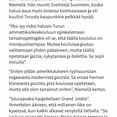
Niemelä. Hän muutti Sveitsistä Suomeen, koska
halusi asua myös toisessa kotimaassaan ja oli
kuullut Turusta kaupunkina pelkkää hyvää.
“Yksi syy miksi halusin Turun
ammattikorkeakouluun opiskelemaan
tanssinopettajaksi oli se, että täällä koulutus on
monipuolisempaa. Muissa kouluissa joutuu
valitsemaan yhden pääaineen, mutta täällä
opetetaan jazzia, nykytanssia ja balettia. Se sopii
minulle”.
“Eniten pidän amerikkalaiseen tyylisuuntaan
nojaavasta modernista jazzista. Se eroaa hieman
klassisesta jazzista, jota koulussa opetetaan,
mutta sitä olen tanssinut eniten”, Niemelä kertoo.
”Seuraavaksi harjoitellaan Grand Jetétä”.
Ihmettelen ääneen, että millainen liike on
kyseessä, kun kaikki alkavat venytellä lattialla. “Se
on kuin spagaatti ilmassa. Nopeutetaan tempoa ja