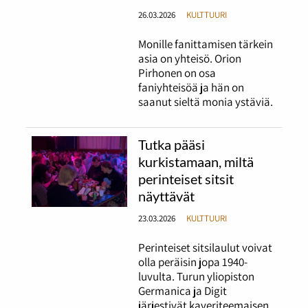
26.03.2026
KULTTUURI
Monille fanittamisen tärkein
asia on yhteisö. Orion
Pirhonen on osa
faniyhteisöä ja hän on
saanut sieltä monia ystäviä.
Tutka pääsi
kurkistamaan, miltä
perinteiset sitsit
näyttävät
23.03.2026
KULTTUURI
Perinteiset sitsilaulut voivat
olla peräisin jopa 1940-
luvulta. Turun yliopiston
Germanica ja Digit
järjestivät kaveriteemaisen