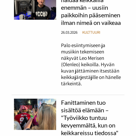
enemmän – uusiin
paikkoihin pääseminen
ilman nimeä on vaikeaa
26.03.2026
KULTTUURI
Palo esiintymiseen ja
musiikin tekemiseen
näkyvät Leo Merisen
(Olenleo) keikoilla. Hyvän
kuvan jättäminen itsestään
keikkajärjestäjille on hänelle
tärkeintä.
Fanittaminen tuo
sisältöä elämään –
"Työviikko tuntuu
kevyemmältä, kun on
keikkareissu tiedossa"