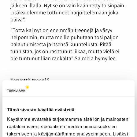
jälkeen illalla. Nyt se on vain käännetty toisinpäin.
Lisäksi olemme tottuneet harjoittelemaan joka
päivä”.
”Totta kai nyt on enemmän treenejä ja väsyy
helpommin, mutta meille puhutaan tosi paljon
palautumisesta ja itsensä kuuntelusta. Pitää
tunnistaa, jos on rasittunut liikaa, mutta vielä ei
ole tuntunut liian rankalta” Salmela hymyilee.
Tervettä treeniä
Suurimmilta loukkaantumisilta kumpikin tanssija
on onneksi välttynyt, vaikka Niemelä kuvaileekin
alaa siihen herkäksi.
Tämä sivusto käyttää evästeitä
”Minulla on jaloissa ja varsinkin polvissa pientä
Käytämme evästeitä tarjoamamme sisällön ja mainosten
rasitusta, mutta kun saan oikeat linjat kuntoon
räätälöimiseen, sosiaalisen median ominaisuuksien
niin särky vähenee.”
tukemiseen ja kävijämäärämme analysoimiseen. Lisäksi