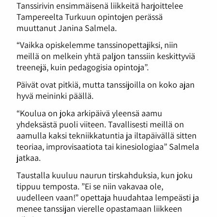
Tanssirivin ensimmäisenä liikkeitä harjoittelee
Tampereelta Turkuun opintojen perässä
muuttanut Janina Salmela.
“Vaikka opiskelemme tanssinopettajiksi, niin
meillä on melkein yhtä paljon tanssiin keskittyviä
treenejä, kuin pedagogisia opintoja”.
Päivät ovat pitkiä, mutta tanssijoilla on koko ajan
hyvä meininki päällä.
“Koulua on joka arkipäivä yleensä aamu
yhdeksästä puoli viiteen. Tavallisesti meillä on
aamulla kaksi tekniikkatuntia ja iltapäivällä sitten
teoriaa, improvisaatiota tai kinesiologiaa” Salmela
jatkaa.
Taustalla kuuluu naurun tirskahduksia, kun joku
tippuu temposta. ”Ei se niin vakavaa ole,
uudelleen vaan!” opettaja huudahtaa lempeästi ja
menee tanssijan vierelle opastamaan liikkeen