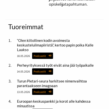
opiskelijatapahtuman.
Tuoreimmat
“Olen kiitollinen kodin avoimesta
keskusteluilmapiiristä”, kertoo papin poika Kalle
Laakso
18.05.2026
Podcastit
Perheyrityksessä työt eivät aina jää työpaikalle
14.05.2026
Podcastit
Turun Pietari-seura harkitsee nimenvaihtoa
parantaakseen imagoaan
13.05.2026
Podcastit
Euroopan keskuspankki ja korot alle kahdessa
minuutissa