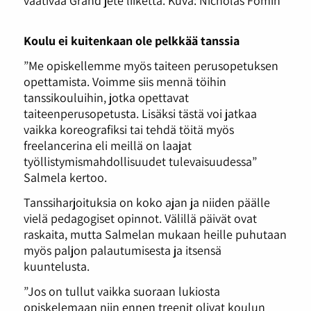
vaativaa Grand jeté liikettä. Kuva: Nicholas Fomin
Koulu ei kuitenkaan ole pelkkää tanssia
”Me opiskellemme myös taiteen perusopetuksen
opettamista. Voimme siis mennä töihin
tanssikouluihin, jotka opettavat
taiteenperusopetusta. Lisäksi tästä voi jatkaa
vaikka koreografiksi tai tehdä töitä myös
freelancerina eli meillä on laajat
työllistymismahdollisuudet tulevaisuudessa”
Salmela kertoo.
Tanssiharjoituksia on koko ajan ja niiden päälle
vielä pedagogiset opinnot. Välillä päivät ovat
raskaita, mutta Salmelan mukaan heille puhutaan
myös paljon palautumisesta ja itsensä
kuuntelusta.
”Jos on tullut vaikka suoraan lukiosta
opiskelemaan niin ennen treenit olivat koulun