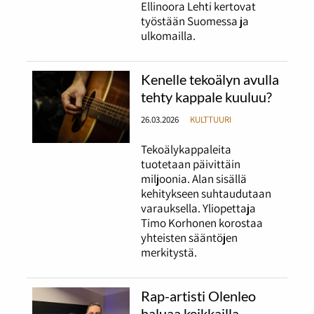
Ellinoora Lehti kertovat
työstään Suomessa ja
ulkomailla.
Kenelle tekoälyn avulla
tehty kappale kuuluu?
26.03.2026
KULTTUURI
Tekoälykappaleita
tuotetaan päivittäin
miljoonia. Alan sisällä
kehitykseen suhtaudutaan
varauksella. Yliopettaja
Timo Korhonen korostaa
yhteisten sääntöjen
merkitystä.
Rap-artisti Olenleo
haluaa keikkailla