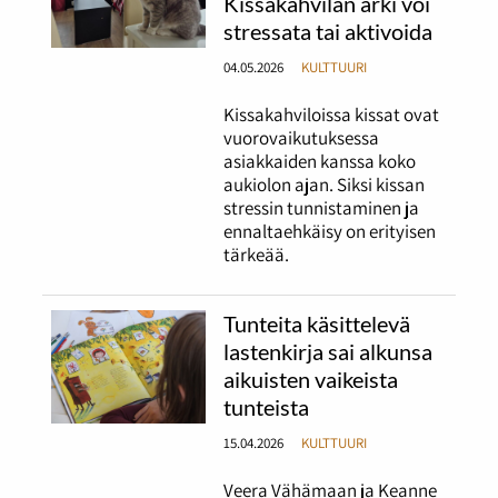
Kissakahvilan arki voi
stressata tai aktivoida
04.05.2026
KULTTUURI
Kissakahviloissa kissat ovat
vuorovaikutuksessa
asiakkaiden kanssa koko
aukiolon ajan. Siksi kissan
stressin tunnistaminen ja
ennaltaehkäisy on erityisen
tärkeää.
Tunteita käsittelevä
lastenkirja sai alkunsa
aikuisten vaikeista
tunteista
15.04.2026
KULTTUURI
Veera Vähämaan ja Keanne