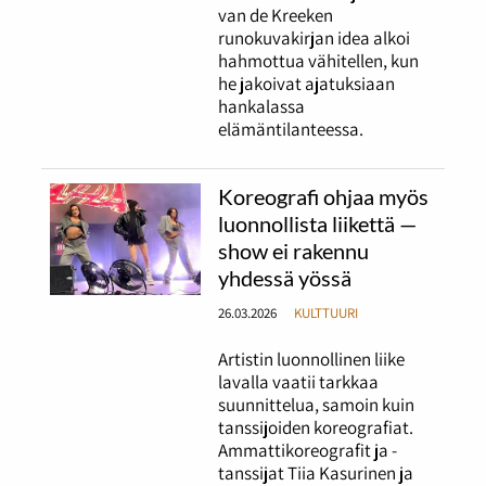
van de Kreeken
runokuvakirjan idea alkoi
hahmottua vähitellen, kun
he jakoivat ajatuksiaan
hankalassa
elämäntilanteessa.
Koreografi ohjaa myös
luonnollista liikettä —
show ei rakennu
yhdessä yössä
26.03.2026
KULTTUURI
Artistin luonnollinen liike
lavalla vaatii tarkkaa
suunnittelua, samoin kuin
tanssijoiden koreografiat.
Ammattikoreografit ja -
tanssijat Tiia Kasurinen ja