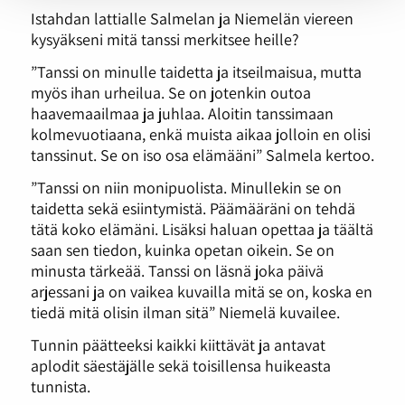
Istahdan lattialle Salmelan ja Niemelän viereen
kysyäkseni mitä tanssi merkitsee heille?
”Tanssi on minulle taidetta ja itseilmaisua, mutta
myös ihan urheilua. Se on jotenkin outoa
haavemaailmaa ja juhlaa. Aloitin tanssimaan
kolmevuotiaana, enkä muista aikaa jolloin en olisi
tanssinut. Se on iso osa elämääni” Salmela kertoo.
”Tanssi on niin monipuolista. Minullekin se on
taidetta sekä esiintymistä. Päämääräni on tehdä
tätä koko elämäni. Lisäksi haluan opettaa ja täältä
saan sen tiedon, kuinka opetan oikein. Se on
minusta tärkeää. Tanssi on läsnä joka päivä
arjessani ja on vaikea kuvailla mitä se on, koska en
tiedä mitä olisin ilman sitä” Niemelä kuvailee.
Tunnin päätteeksi kaikki kiittävät ja antavat
aplodit säestäjälle sekä toisillensa huikeasta
tunnista.