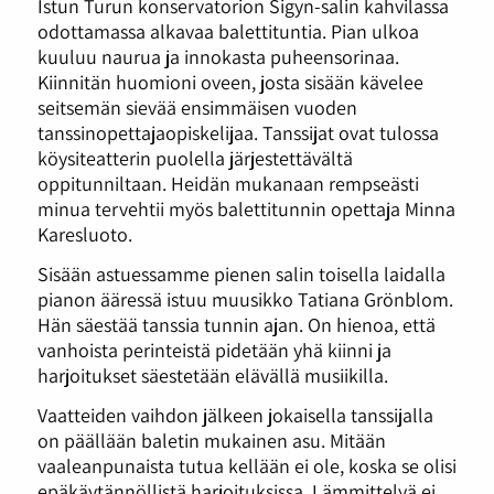
Istun Turun konservatorion Sigyn-salin kahvilassa
odottamassa alkavaa balettituntia. Pian ulkoa
kuuluu naurua ja innokasta puheensorinaa.
Kiinnitän huomioni oveen, josta sisään kävelee
seitsemän sievää ensimmäisen vuoden
tanssinopettajaopiskelijaa. Tanssijat ovat tulossa
köysiteatterin puolella järjestettävältä
oppitunniltaan. Heidän mukanaan rempseästi
minua tervehtii myös balettitunnin opettaja Minna
Karesluoto.
Sisään astuessamme pienen salin toisella laidalla
pianon ääressä istuu muusikko Tatiana Grönblom.
Hän säestää tanssia tunnin ajan. On hienoa, että
vanhoista perinteistä pidetään yhä kiinni ja
harjoitukset säestetään elävällä musiikilla.
Vaatteiden vaihdon jälkeen jokaisella tanssijalla
on päällään baletin mukainen asu. Mitään
vaaleanpunaista tutua kellään ei ole, koska se olisi
epäkäytännöllistä harjoituksissa. Lämmittelyä ei