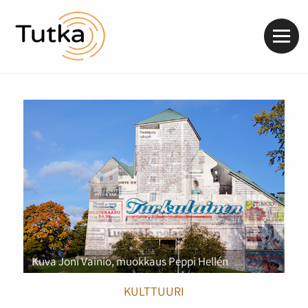
Valik
Kuva Joni Vainio, muokkaus Peppi Hellén
KULTTUURI