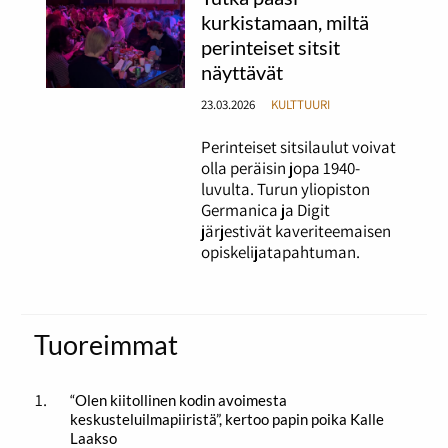
kurkistamaan, miltä
perinteiset sitsit
näyttävät
23.03.2026
KULTTUURI
Perinteiset sitsilaulut voivat
olla peräisin jopa 1940-
luvulta. Turun yliopiston
Germanica ja Digit
järjestivät kaveriteemaisen
opiskelijatapahtuman.
Tuoreimmat
“Olen kiitollinen kodin avoimesta
keskusteluilmapiiristä”, kertoo papin poika Kalle
Laakso