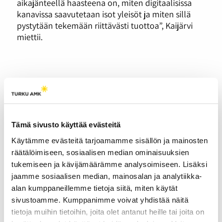
aikajänteellä haasteena on, miten digitaalisissa
kanavissa saavutetaan isot yleisöt ja miten sillä
pystytään tekemään riittävästi tuottoa”, Kaijärvi
miettii.
Kahvia ja kehräystä vai
kovaa stressiä? –
Kissakahvilan arki voi
Tämä sivusto käyttää evästeitä
stressata tai aktivoida
Käytämme evästeitä tarjoamamme sisällön ja mainosten
04.05.2026
KULTTUURI
räätälöimiseen, sosiaalisen median ominaisuuksien
tukemiseen ja kävijämäärämme analysoimiseen. Lisäksi
Kissakahviloissa kissat ovat
jaamme sosiaalisen median, mainosalan ja analytiikka-
vuorovaikutuksessa
asiakkaiden kanssa koko
alan kumppaneillemme tietoja siitä, miten käytät
aukiolon ajan. Siksi kissan
sivustoamme. Kumppanimme voivat yhdistää näitä
stressin tunnistaminen ja
tietoja muihin tietoihin, joita olet antanut heille tai joita on
ennaltaehkäisy on erityisen