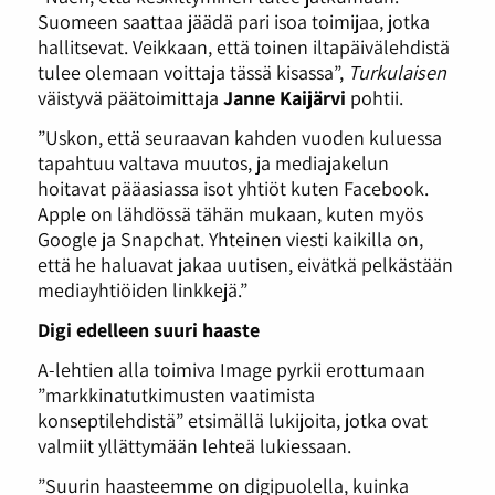
Suomeen saattaa jäädä pari isoa toimijaa, jotka
hallitsevat. Veikkaan, että toinen iltapäivälehdistä
tulee olemaan voittaja tässä kisassa”,
Turkulaisen
väistyvä päätoimittaja
Janne Kaijärvi
pohtii.
”Uskon, että seuraavan kahden vuoden kuluessa
tapahtuu valtava muutos, ja mediajakelun
hoitavat pääasiassa isot yhtiöt kuten Facebook.
Apple on lähdössä tähän mukaan, kuten myös
Google ja Snapchat. Yhteinen viesti kaikilla on,
että he haluavat jakaa uutisen, eivätkä pelkästään
mediayhtiöiden linkkejä.”
Digi edelleen suuri haaste
A-lehtien alla toimiva Image pyrkii erottumaan
”markkinatutkimusten vaatimista
konseptilehdistä” etsimällä lukijoita, jotka ovat
valmiit yllättymään lehteä lukiessaan.
­”Suurin haasteemme on digipuolella, kuinka