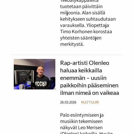
tuotetaan päivittäin
miljoonia. Alan sisällä
kehitykseen suhtaudutaan
varauksella. Yliopettaja
Timo Korhonen korostaa
yhteisten sääntöjen
merkitystä.
Rap-artisti Olenleo
haluaa keikkailla
enemmän – uusiin
paikkoihin pääseminen
ilman nimeä on vaikeaa
26.03.2026
KULTTUURI
Palo esiintymiseen ja
musiikin tekemiseen
näkyvät Leo Merisen
(Olenleo) keikoilla. Hyvän