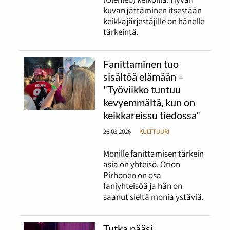
kuvan jättäminen itsestään
keikkajärjestäjille on hänelle
tärkeintä.
Fanittaminen tuo
sisältöä elämään –
"Työviikko tuntuu
kevyemmältä, kun on
keikkareissu tiedossa"
26.03.2026
KULTTUURI
Monille fanittamisen tärkein
asia on yhteisö. Orion
Pirhonen on osa
faniyhteisöä ja hän on
saanut sieltä monia ystäviä.
Tutka pääsi