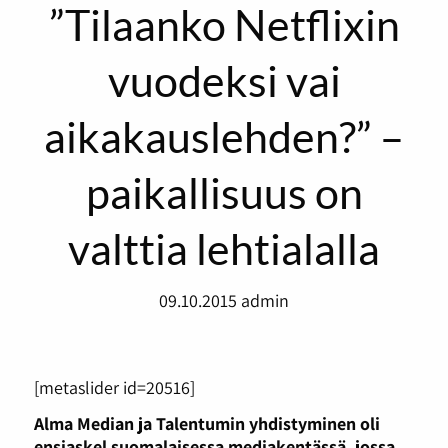
”Tilaanko Netflixin
vuodeksi vai
aikakauslehden?” –
paikallisuus on
valttia lehtialalla
09.10.2015
admin
[metaslider id=20516]
Alma Median ja Talentumin yhdistyminen oli
ensiaskel suomalaisessa mediakentässä, jossa