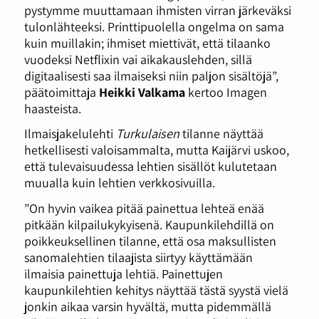
pystymme muuttamaan ihmisten virran järkeväksi
tulonlähteeksi. Printtipuolella ongelma on sama
kuin muillakin; ihmiset miettivät, että tilaanko
vuodeksi Netflixin vai aikakauslehden, sillä
digitaalisesti saa ilmaiseksi niin paljon sisältöjä”,
päätoimittaja
Heikki Valkama
kertoo Imagen
haasteista.
Ilmaisjakelulehti
Turkulaisen
tilanne näyttää
hetkellisesti valoisammalta, mutta Kaijärvi uskoo,
että tulevaisuudessa lehtien sisällöt kulutetaan
muualla kuin lehtien verkkosivuilla.
”On hyvin vaikea pitää painettua lehteä enää
pitkään kilpailukykyisenä. Kaupunkilehdillä on
poikkeuksellinen tilanne, että osa maksullisten
sanomalehtien tilaajista siirtyy käyttämään
ilmaisia painettuja lehtiä. Painettujen
kaupunkilehtien kehitys näyttää tästä syystä vielä
jonkin aikaa varsin hyvältä, mutta pidemmällä