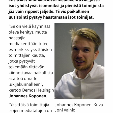
isot yhdistyvät isommiksi ja pienistä toimijoista
jää vain rippeet jäljelle. Tiivis paikallinen
uutisointi pystyy haastamaan isot toimijat.
”Se on vielä käynnissä
oleva kehitys, mutta
haastajia
mediakenttään tulee
esimerkiksi yksittäisten
toimittajien kautta,
jotka pystyvät
tekemään riittävän
kiinnostavaa paikallista
sisältöä omalle
lukijakunnalleen”,
kertoo Demos Helsingin
Johannes Koponen
.
”Yksittäisiä toimittajia
Johannes Koponen. Kuva
Joni Vainio
isojen mediatalojen on