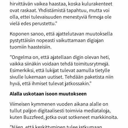
hirvittävän vaikea haastaa, koska kulurakenteet
ovat raskaat. Yhdistämistä tapahtuu, mutta voi
olla, ettei tulevaisuuden menestyviä firmoja ole
vielä edes perustettu.”
Koponen sanoo, että ajattelutavan muutoksella
pystyttäisiin nopeasti vaikuttamaan digiajan
tuomiin haasteisiin.
”Ongelma on, että ajatellaan digin olevan heti,
vaikka siinäkin voidaan tehdä toimitusrytmejä.
Esimerkiksi, että lukijat tulevat aamulla tietylle
sivulle lukemaan uutiset. Tehdään paketista niin
hyvä, että ihmiset tulevat jatkossakin.”
Alalla uskotaan isoon muutokseen
Viimeisen kymmenen vuoden aikana alalle on
tullut paljon digitaalisesti toimivia mediataloja,
kuten Buzzfeed, jotka ovat sotkeneet markkinoita.
”Näen, että keskittyminen tulee jatkumaan.