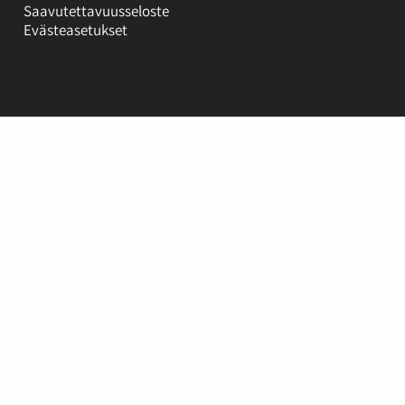
Saavutettavuusseloste
Evästeasetukset