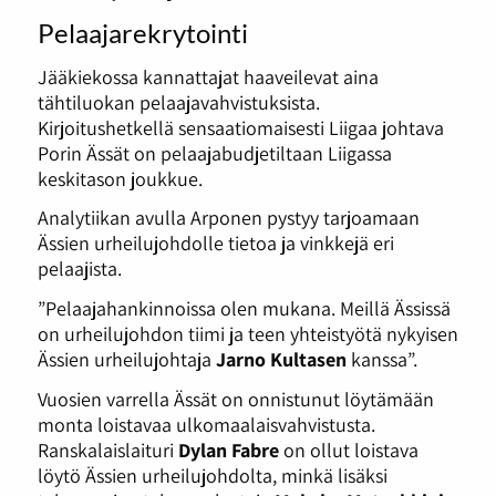
Pelaajarekrytointi
Jääkiekossa kannattajat haaveilevat aina
tähtiluokan pelaajavahvistuksista.
Kirjoitushetkellä sensaatiomaisesti Liigaa johtava
Porin Ässät on pelaajabudjetiltaan Liigassa
keskitason joukkue.
Analytiikan avulla Arponen pystyy tarjoamaan
Ässien urheilujohdolle tietoa ja vinkkejä eri
pelaajista.
”Pelaajahankinnoissa olen mukana. Meillä Ässissä
on urheilujohdon tiimi ja teen yhteistyötä nykyisen
Ässien urheilujohtaja
Jarno Kultasen
kanssa”.
Vuosien varrella Ässät on onnistunut löytämään
monta loistavaa ulkomaalaisvahvistusta.
Ranskalaislaituri
Dylan Fabre
on ollut loistava
löytö Ässien urheilujohdolta, minkä lisäksi