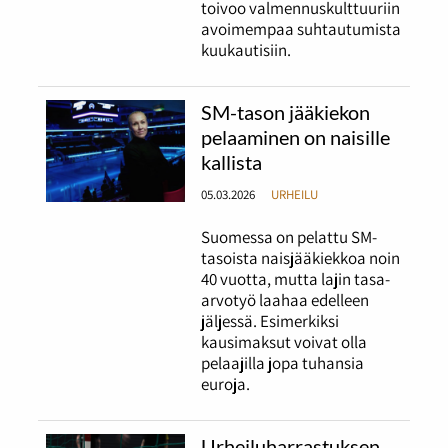
toivoo valmennuskulttuuriin
avoimempaa suhtautumista
kuukautisiin.
SM-tason jääkiekon
pelaaminen on naisille
kallista
05.03.2026
URHEILU
Suomessa on pelattu SM-
tasoista naisjääkiekkoa noin
40 vuotta, mutta lajin tasa-
arvotyö laahaa edelleen
jäljessä. Esimerkiksi
kausimaksut voivat olla
pelaajilla jopa tuhansia
euroja.
Urheiluharrastuksen