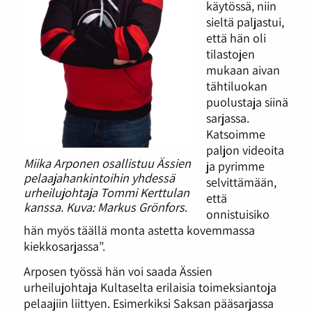
käytössä, niin
sieltä paljastui,
että hän oli
tilastojen
mukaan aivan
tähtiluokan
puolustaja siinä
sarjassa.
Katsoimme
paljon videoita
Miika Arponen osallistuu Ässien
ja pyrimme
pelaajahankintoihin yhdessä
selvittämään,
urheilujohtaja Tommi Kerttulan
että
kanssa.
Kuva: Markus Grönfors
.
onnistuisiko
hän myös täällä monta astetta kovemmassa
kiekkosarjassa”.
Arposen työssä hän voi saada Ässien
urheilujohtaja Kultaselta erilaisia toimeksiantoja
pelaajiin liittyen. Esimerkiksi Saksan pääsarjassa