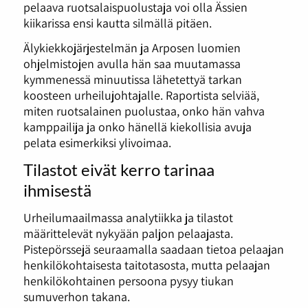
pelaava ruotsalaispuolustaja voi olla Ässien
kiikarissa ensi kautta silmällä pitäen.
Älykiekkojärjestelmän ja Arposen luomien
ohjelmistojen avulla hän saa muutamassa
kymmenessä minuutissa lähetettyä tarkan
koosteen urheilujohtajalle. Raportista selviää,
miten ruotsalainen puolustaa, onko hän vahva
kamppailija ja onko hänellä kiekollisia avuja
pelata esimerkiksi ylivoimaa.
Tilastot eivät kerro tarinaa
ihmisestä
Urheilumaailmassa analytiikka ja tilastot
määrittelevät nykyään paljon pelaajasta.
Pistepörssejä seuraamalla saadaan tietoa pelaajan
henkilökohtaisesta taitotasosta, mutta pelaajan
henkilökohtainen persoona pysyy tiukan
sumuverhon takana.