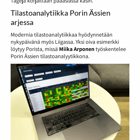
Tageja korjaillaan pääasiassa käsin.
Tilastoanalytiikka Porin Ässien
arjessa
Modernia tilastoanalytiikkaa hyödynnetään
nykypäivänä myös Liigassa. Yksi oiva esimerkki
löytyy Porista, missä
Miika Arponen
työskentelee
Porin Ässien tilastoanalyytikkona.