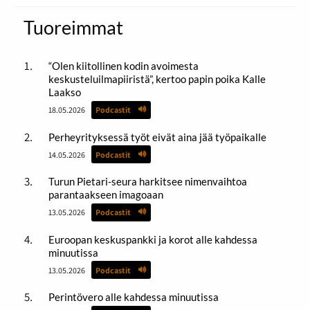
Tuoreimmat
“Olen kiitollinen kodin avoimesta
keskusteluilmapiiristä”, kertoo papin poika Kalle
Laakso
18.05.2026
Podcastit
Perheyrityksessä työt eivät aina jää työpaikalle
14.05.2026
Podcastit
Turun Pietari-seura harkitsee nimenvaihtoa
parantaakseen imagoaan
13.05.2026
Podcastit
Euroopan keskuspankki ja korot alle kahdessa
minuutissa
13.05.2026
Podcastit
Perintövero alle kahdessa minuutissa