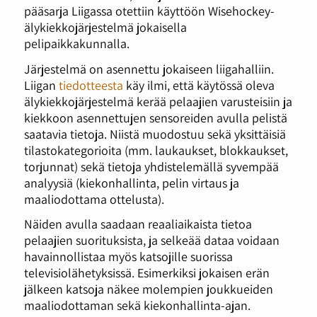
pääsarja Liigassa otettiin käyttöön Wisehockey-
älykiekkojärjestelmä jokaisella
pelipaikkakunnalla.
Järjestelmä on asennettu jokaiseen liigahalliin.
Liigan
tiedotteesta
käy ilmi, että käytössä oleva
älykiekkojärjestelmä kerää pelaajien varusteisiin ja
kiekkoon asennettujen sensoreiden avulla pelistä
saatavia tietoja. Niistä muodostuu sekä yksittäisiä
tilastokategorioita (mm. laukaukset, blokkaukset,
torjunnat) sekä tietoja yhdistelemällä syvempää
analyysiä (kiekonhallinta, pelin virtaus ja
maaliodottama ottelusta).
Näiden avulla saadaan reaaliaikaista tietoa
pelaajien suorituksista, ja selkeää dataa voidaan
havainnollistaa myös katsojille suorissa
televisiolähetyksissä. Esimerkiksi jokaisen erän
jälkeen katsoja näkee molempien joukkueiden
maaliodottaman sekä kiekonhallinta-ajan.