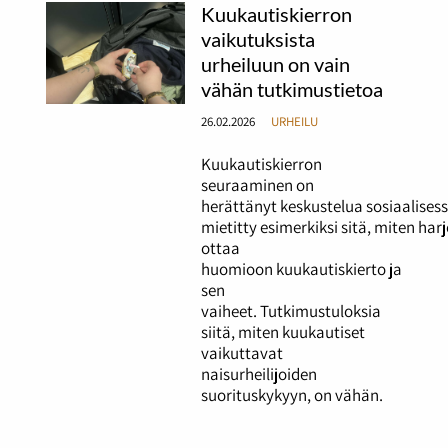
Kuukautiskierron
vaikutuksista
urheiluun on vain
vähän tutkimustietoa
26.02.2026
URHEILU
Kuukautiskierron
seuraaminen on
herättänyt keskustelua sosiaalises
mietitty esimerkiksi sitä, miten ha
ottaa
huomioon kuukautiskierto ja
sen
vaiheet. Tutkimustuloksia
siitä, miten kuukautiset
vaikuttavat
naisurheilijoiden
suorituskykyyn, on vähän.