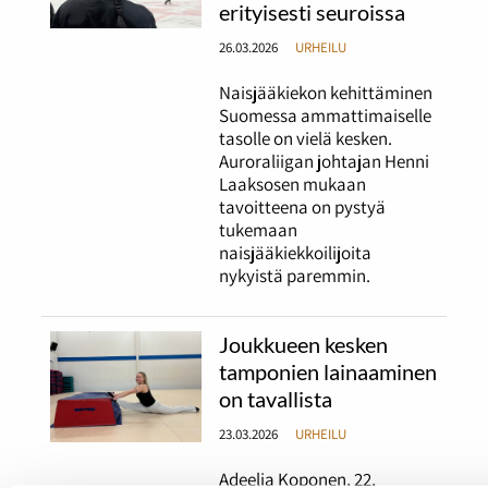
erityisesti seuroissa
26.03.2026
URHEILU
Naisjääkiekon kehittäminen
Suomessa ammattimaiselle
tasolle on vielä kesken.
Auroraliigan johtajan Henni
Laaksosen mukaan
tavoitteena on pystyä
tukemaan
naisjääkiekkoilijoita
nykyistä paremmin.
Joukkueen kesken
tamponien lainaaminen
on tavallista
23.03.2026
URHEILU
Adeelia Koponen, 22,