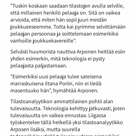
”Tuskin koskaan saadaan tilastojen avulla selville,
että millainen henkilö pelaaja on. Sitä on vaikea
arvioida, että miten hän sopii juuri meidän
joukkueeseemme. Totta kai pyrimme selvittämään
pelaajan persoonaa ja soittelemaan esimerkiksi
vanhoille joukkuekavereille”.
Selvästi huumorista nauttiva Arponen heittää esiin
yhden esimerkin, mitä teknologia ei pysty
pelaajasta paljastamaan.
”Esimerkiksi uusi pelaaja tulee sateisena
marraskuisena iltana Poriin, niin ei tiedä
masentuuko hän”, hymähtää Arponen.
Tilastoanalyytikon ammattilainen pohtii alan
tulevaisuutta. Teknologia kehittyy jatkuvasti, joten
tulevaisuutta on vaikea ennustaa. Liigassa
työskentelee tällä hetkellä yksi tilastoanalyytikko
Arposen lisäksi, mutta suurella
todennäköisyydellä tulevaisuudessa esimerkiksi