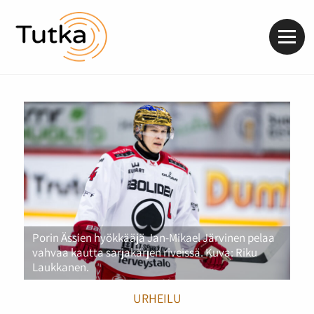
Valik
Porin Ässien hyökkääjä Jan-Mikael Järvinen pelaa
vahvaa kautta sarjakärjen riveissä. Kuva: Riku
Laukkanen.
URHEILU