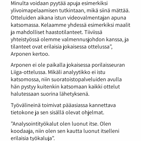
Minulta voidaan pyytää apuja esimerkiksi
ylivoimapelaamisen tutkintaan, mikä siinä mättää.
Otteluiden aikana istun videovalmentajan apuna
katsomassa. Kelaamme yhdessä esimerkiksi maalit
ja mahdolliset haastotilanteet. Tiiviissä
yhteistyössä olemme valmennusjohdon kanssa, ja
tilanteet ovat erilaisia jokaisessa ottelussa”,
Arponen kertoo.
Arponen ei ole paikalla jokaisessa porilaisseuran
Liiga-ottelussa. Mikäli analyytikko ei istu
katsomossa, niin suoratoistopalveluiden avulla
hän pystyy kuitenkin katsomaan kaikki ottelut
halutessaan suorina lähetyksenä.
Työvälineinä toimivat pääasiassa kannettava
tietokone ja sen sisällä olevat ohjelmat.
”Analysointityökalut olen luonut itse. Olen
koodaaja, niin olen sen kautta luonut itselleni
erilaisia työkaluja”.