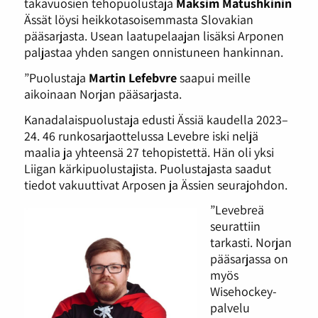
takavuosien tehopuolustaja
Maksim Matushkinin
Ässät löysi heikkotasoisemmasta Slovakian
pääsarjasta. Usean laatupelaajan lisäksi Arponen
paljastaa yhden sangen onnistuneen hankinnan.
”Puolustaja
Martin Lefebvre
saapui meille
aikoinaan Norjan pääsarjasta.
Kanadalaispuolustaja edusti Ässiä kaudella 2023–
24. 46 runkosarjaottelussa Levebre iski neljä
maalia ja yhteensä 27 tehopistettä. Hän oli yksi
Liigan kärkipuolustajista. Puolustajasta saadut
tiedot vakuuttivat Arposen ja Ässien seurajohdon.
”Levebreä
seurattiin
tarkasti. Norjan
pääsarjassa on
myös
Wisehockey-
palvelu