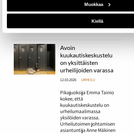
pelaajat Eevi Ilvonen ja Jade
Muokkaa
Mäkivaara uskovat, että
kehitys olisi parempaa, jos
Kiellä
lajiin saisi keskittyä
kunnolla.
Avoin
kuukautiskeskustelu
on yksittäisten
urheilijoiden varassa
12.03.2026
URHEILU
Pikajuoksija Emma Tainio
kokee, että
kuukautiskeskustelu on
urheilumaalimassa
yksilöiden varassa.
Urheilutoimen johtamisen
asiantuntija Anne Mäkinen