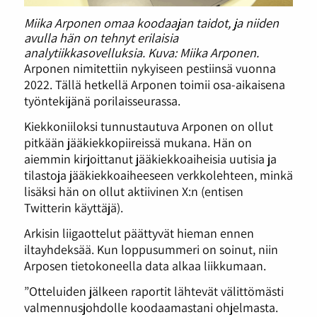
Miika Arponen omaa koodaajan taidot, ja niiden
avulla hän on tehnyt erilaisia
analytiikkasovelluksia. Kuva: Miika Arponen.
Arponen nimitettiin nykyiseen pestiinsä vuonna
2022. Tällä hetkellä Arponen toimii osa-aikaisena
työntekijänä porilaisseurassa.
Kiekkoniiloksi tunnustautuva Arponen on ollut
pitkään jääkiekkopiireissä mukana. Hän on
aiemmin kirjoittanut jääkiekkoaiheisia uutisia ja
tilastoja jääkiekkoaiheeseen verkkolehteen, minkä
lisäksi hän on ollut aktiivinen X:n (entisen
Twitterin käyttäjä).
Arkisin liigaottelut päättyvät hieman ennen
iltayhdeksää. Kun loppusummeri on soinut, niin
Arposen tietokoneella data alkaa liikkumaan.
”Otteluiden jälkeen raportit lähtevät välittömästi
valmennusjohdolle koodaamastani ohjelmasta.