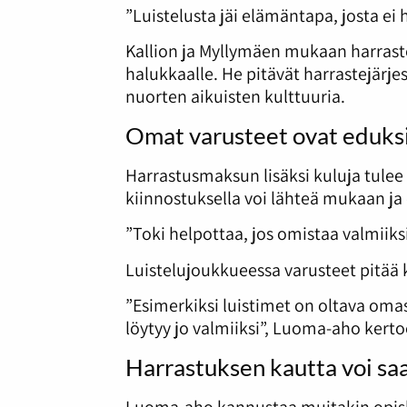
”Luistelusta jäi elämäntapa, josta ei h
Kallion ja Myllymäen mukaan harrastej
halukkaalle. He pitävät harrastejärj
nuorten aikuisten kulttuuria.
Omat varusteet ovat eduks
Harrastusmaksun lisäksi kuluja tulee 
kiinnostuksella voi lähteä mukaan ja 
”Toki helpottaa, jos omistaa valmiiksi
Luistelujoukkueessa varusteet pitää 
”Esimerkiksi luistimet on oltava omas
löytyy jo valmiiksi”, Luoma-aho kerto
Harrastuksen kautta voi sa
Luoma-aho kannustaa muitakin opisk