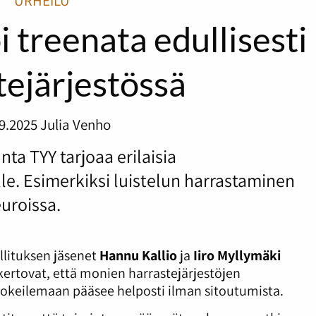
URHEILU
oi treenata edullisesti
tejärjestössä
9.2025
Julia Venho
nta TYY tarjoaa erilaisia
ille. Esimerkiksi luistelun harrastaminen
uroissa.
llituksen jäsenet
Hannu Kallio
ja
Iiro Myllymäki
 kertovat, että monien harrastejärjestöjen
kokeilemaan pääsee helposti ilman sitoutumista.