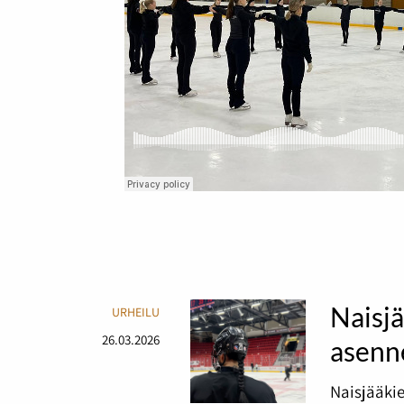
Naisjä
URHEILU
26.03.2026
asenne
Naisjääki