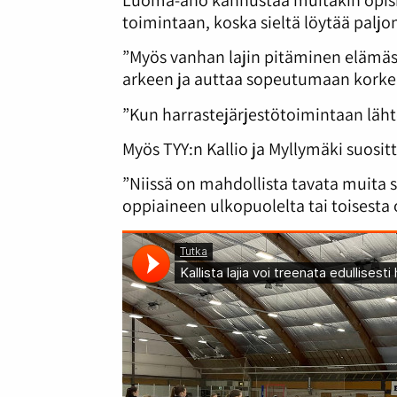
toimintaan, koska sieltä löytää paljo
”Myös vanhan lajin pitäminen elämäss
arkeen ja auttaa sopeutumaan korke
”Kun harrastejärjestötoimintaan läht
Myös TYY:n Kallio ja Myllymäki suosit
”Niissä on mahdollista tavata muita 
oppiaineen ulkopuolelta tai toisesta 