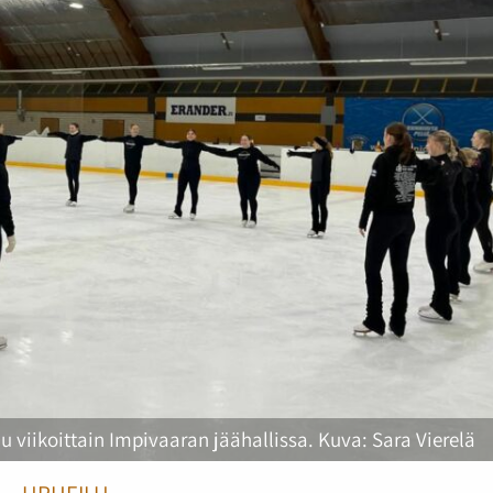
viikoittain Impivaaran jäähallissa. Kuva: Sara Vierelä