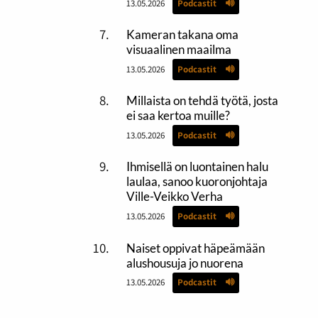
13.05.2026
Podcastit
Kameran takana oma
visuaalinen maailma
13.05.2026
Podcastit
Millaista on tehdä työtä, josta
ei saa kertoa muille?
13.05.2026
Podcastit
Ihmisellä on luontainen halu
laulaa, sanoo kuoronjohtaja
Ville-Veikko Verha
13.05.2026
Podcastit
Naiset oppivat häpeämään
alushousuja jo nuorena
13.05.2026
Podcastit