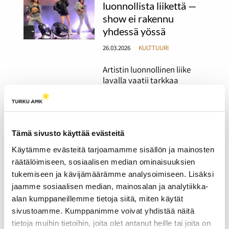
luonnollista liikettä —
show ei rakennu
yhdessä yössä
26.03.2026
KULTTUURI
Artistin luonnollinen liike
lavalla vaatii tarkkaa
suunnittelua, samoin kuin
tanssijoiden koreografiat.
Ammattikoreografit ja -
tanssijat Tiia Kasurinen ja
Ellinoora Lehti kertovat
Tämä sivusto käyttää evästeitä
työstään Suomessa ja
Käytämme evästeitä tarjoamamme sisällön ja mainosten
ulkomailla.
räätälöimiseen, sosiaalisen median ominaisuuksien
tukemiseen ja kävijämäärämme analysoimiseen. Lisäksi
Kenelle tekoälyn avulla
jaamme sosiaalisen median, mainosalan ja analytiikka-
alan kumppaneillemme tietoja siitä, miten käytät
tehty kappale kuuluu?
sivustoamme. Kumppanimme voivat yhdistää näitä
26.03.2026
KULTTUURI
tietoja muihin tietoihin, joita olet antanut heille tai joita on