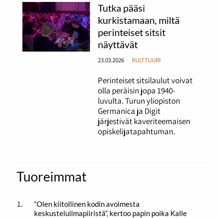
Tutka pääsi
kurkistamaan, miltä
perinteiset sitsit
näyttävät
23.03.2026
KULTTUURI
Perinteiset sitsilaulut voivat
olla peräisin jopa 1940-
luvulta. Turun yliopiston
Germanica ja Digit
järjestivät kaveriteemaisen
opiskelijatapahtuman.
Tuoreimmat
“Olen kiitollinen kodin avoimesta
keskusteluilmapiiristä”, kertoo papin poika Kalle