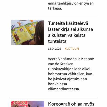
ennaltaehkäisy on erityisen
tärkeää.
Tunteita käsittelevä
lastenkirja sai alkunsa
aikuisten vaikeista
tunteista
15.04.2026
KULTTUURI
Veera Vähämaan ja Keanne
van de Kreeken
runokuvakirjan idea alkoi
hahmottua vähitellen, kun
he jakoivat ajatuksiaan
hankalassa
elämäntilanteessa.
Koreografi ohjaa myös