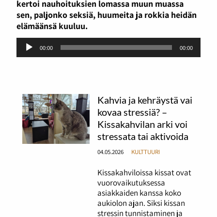
kertoi nauhoituksien lomassa muun muassa
sen, paljonko seksiä, huumeita ja rokkia heidän
elämäänsä kuuluu.
Äänitoistin
00:00
00:00
Kahvia ja kehräystä vai
kovaa stressiä? –
Kissakahvilan arki voi
stressata tai aktivoida
04.05.2026
KULTTUURI
Kissakahviloissa kissat ovat
vuorovaikutuksessa
asiakkaiden kanssa koko
aukiolon ajan. Siksi kissan
stressin tunnistaminen ja