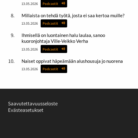
13.05.2026
Podcastit
Millaista on tehdä työtä, josta ei saa kertoa muille?
13.05.2026
Podcastit
Ihmisellä on luontainen halu laulaa, sanoo
kuoronjohtaja Ville-Veikko Verha
13.05.2026
Podcastit
Naiset oppivat häpeämään alushousuja jo nuorena
13.05.2026
Podcastit
Saavutettavuusseloste
Evästeasetukset