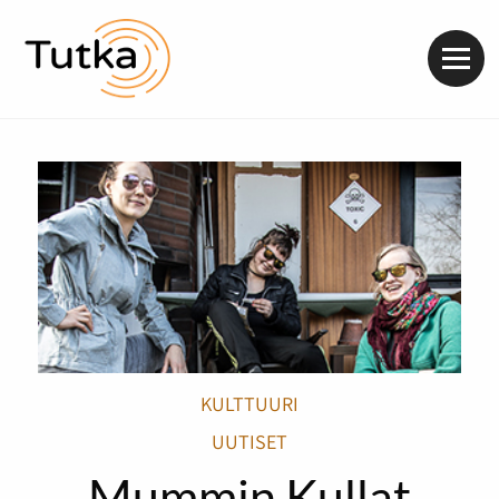
Valik
KULTTUURI
UUTISET
Mummin Kullat