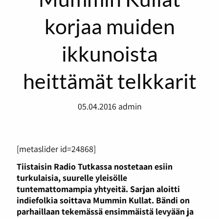
korjaa muiden
ikkunoista
heittämät telkkarit
05.04.2016
admin
[metaslider id=24868]
Tiistaisin Radio Tutkassa nostetaan esiin
turkulaisia, suurelle yleisölle
tuntemattomampia yhtyeitä. Sarjan aloitti
indiefolkia soittava Mummin Kullat. Bändi on
parhaillaan tekemässä ensimmäistä levyään ja