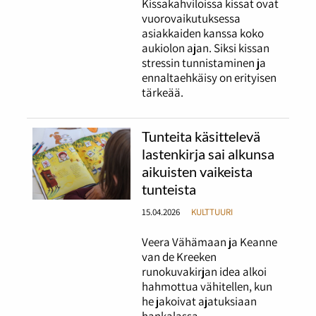
Kissakahviloissa kissat ovat
vuorovaikutuksessa
asiakkaiden kanssa koko
aukiolon ajan. Siksi kissan
stressin tunnistaminen ja
ennaltaehkäisy on erityisen
tärkeää.
Tunteita käsittelevä
lastenkirja sai alkunsa
aikuisten vaikeista
tunteista
15.04.2026
KULTTUURI
Veera Vähämaan ja Keanne
van de Kreeken
runokuvakirjan idea alkoi
hahmottua vähitellen, kun
he jakoivat ajatuksiaan
hankalassa