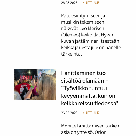
26.03.2026
KULTTUURI
Palo esiintymiseen ja
musiikin tekemiseen
näkyvät Leo Merisen
(Olenleo) keikoilla. Hyvän
kuvan jättäminen itsestään
keikkajärjestäjille on hänelle
tärkeintä.
Fanittaminen tuo
sisältöä elämään –
"Työviikko tuntuu
kevyemmältä, kun on
keikkareissu tiedossa"
26.03.2026
KULTTUURI
Monille fanittamisen tärkein
asia on yhteisö. Orion