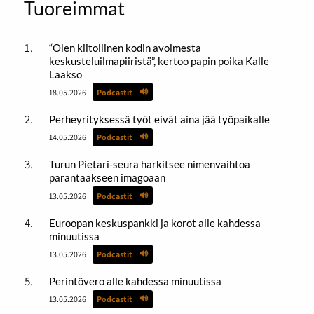
Tuoreimmat
“Olen kiitollinen kodin avoimesta
keskusteluilmapiiristä”, kertoo papin poika Kalle
Laakso
18.05.2026
Podcastit
Perheyrityksessä työt eivät aina jää työpaikalle
14.05.2026
Podcastit
Turun Pietari-seura harkitsee nimenvaihtoa
parantaakseen imagoaan
13.05.2026
Podcastit
Euroopan keskuspankki ja korot alle kahdessa
minuutissa
13.05.2026
Podcastit
Perintövero alle kahdessa minuutissa
13.05.2026
Podcastit