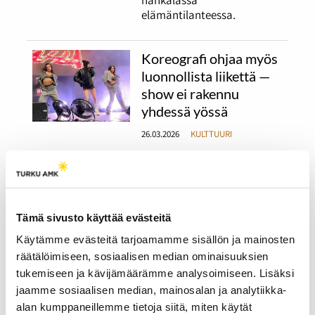
elämäntilanteessa.
Koreografi ohjaa myös
luonnollista liikettä —
show ei rakennu
yhdessä yössä
26.03.2026
KULTTUURI
Artistin luonnollinen liike
lavalla vaatii tarkkaa
suunnittelua, samoin kuin
tanssijoiden koreografiat.
Tämä sivusto käyttää evästeitä
Ammattikoreografit ja -
tanssijat Tiia Kasurinen ja
Käytämme evästeitä tarjoamamme sisällön ja mainosten
Ellinoora Lehti kertovat
räätälöimiseen, sosiaalisen median ominaisuuksien
työstään Suomessa ja
tukemiseen ja kävijämäärämme analysoimiseen. Lisäksi
ulkomailla.
jaamme sosiaalisen median, mainosalan ja analytiikka-
alan kumppaneillemme tietoja siitä, miten käytät