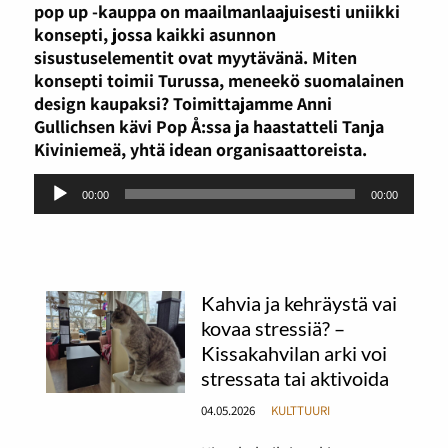
pop up -kauppa on maailmanlaajuisesti uniikki
konsepti, jossa kaikki asunnon
sisustuselementit ovat myytävänä. Miten
konsepti toimii Turussa, meneekö suomalainen
design kaupaksi? Toimittajamme Anni
Gullichsen kävi Pop Å:ssa ja haastatteli Tanja
Kiviniemeä, yhtä idean organisaattoreista.
Äänitoistin
00:00
00:00
Kahvia ja kehräystä vai
kovaa stressiä? –
Kissakahvilan arki voi
stressata tai aktivoida
04.05.2026
KULTTUURI