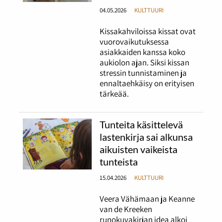
04.05.2026
KULTTUURI
Kissakahviloissa kissat ovat
vuorovaikutuksessa
asiakkaiden kanssa koko
aukiolon ajan. Siksi kissan
stressin tunnistaminen ja
ennaltaehkäisy on erityisen
tärkeää.
Tunteita käsittelevä
lastenkirja sai alkunsa
aikuisten vaikeista
tunteista
15.04.2026
KULTTUURI
Veera Vähämaan ja Keanne
van de Kreeken
runokuvakirjan idea alkoi