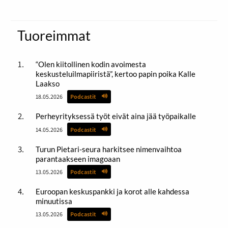
Tuoreimmat
“Olen kiitollinen kodin avoimesta
keskusteluilmapiiristä”, kertoo papin poika Kalle
Laakso
18.05.2026
Podcastit
Perheyrityksessä työt eivät aina jää työpaikalle
14.05.2026
Podcastit
Turun Pietari-seura harkitsee nimenvaihtoa
parantaakseen imagoaan
13.05.2026
Podcastit
Euroopan keskuspankki ja korot alle kahdessa
minuutissa
13.05.2026
Podcastit