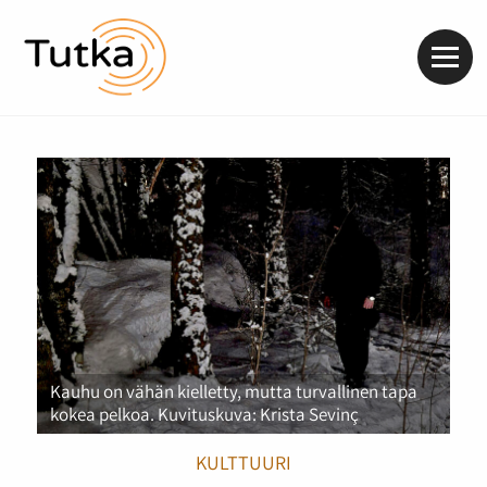
Valik
Kauhu on vähän kielletty, mutta turvallinen tapa
kokea pelkoa. Kuvituskuva: Krista Sevinç
KULTTUURI