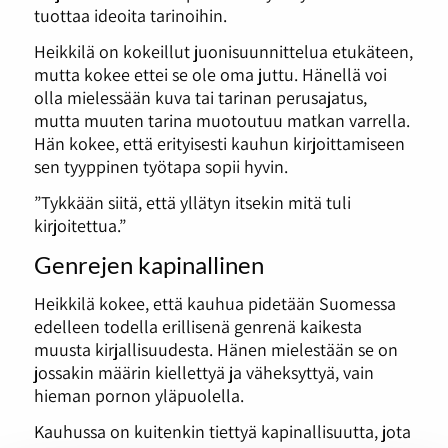
tuottaa ideoita tarinoihin.
Heikkilä on kokeillut juonisuunnittelua etukäteen,
mutta kokee ettei se ole oma juttu. Hänellä voi
olla mielessään kuva tai tarinan perusajatus,
mutta muuten tarina muotoutuu matkan varrella.
Hän kokee, että erityisesti kauhun kirjoittamiseen
sen tyyppinen työtapa sopii hyvin.
”Tykkään siitä, että yllätyn itsekin mitä tuli
kirjoitettua.”
Genrejen kapinallinen
Heikkilä kokee, että kauhua pidetään Suomessa
edelleen todella erillisenä genrenä kaikesta
muusta kirjallisuudesta. Hänen mielestään se on
jossakin määrin kiellettyä ja väheksyttyä, vain
hieman pornon yläpuolella.
Kauhussa on kuitenkin tiettyä kapinallisuutta, jota