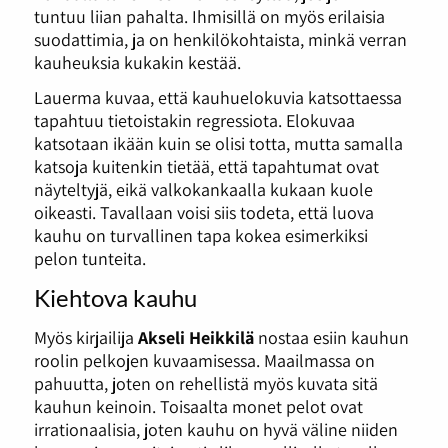
tuntuu liian pahalta. Ihmisillä on myös erilaisia
suodattimia, ja on henkilökohtaista, minkä verran
kauheuksia kukakin kestää.
Lauerma kuvaa, että kauhuelokuvia katsottaessa
tapahtuu tietoistakin regressiota. Elokuvaa
katsotaan ikään kuin se olisi totta, mutta samalla
katsoja kuitenkin tietää, että tapahtumat ovat
näyteltyjä, eikä valkokankaalla kukaan kuole
oikeasti. Tavallaan voisi siis todeta, että luova
kauhu on turvallinen tapa kokea esimerkiksi
pelon tunteita.
Kiehtova kauhu
Myös kirjailija
Akseli Heikkilä
nostaa esiin kauhun
roolin pelkojen kuvaamisessa. Maailmassa on
pahuutta, joten on rehellistä myös kuvata sitä
kauhun keinoin. Toisaalta monet pelot ovat
irrationaalisia, joten kauhu on hyvä väline niiden