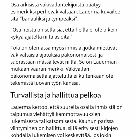
Osa arkisista väkivallantekijöistä päätyy
esimerkiksi perheväkivaltaan. Lauerma kuvailee
sitä ”banaaliksi ja tympeäksi”.
”Osa heistä on sellaisia, että heillä ei ole oikein
kykyä ajatella niitä asioita.”
Toki on olemassa myös ihmisiä, jotka miettivät
väkivaltaisia ajatuksia pakonomaisesti ja
suorastaan mässäilevät niillä. Se on Lauerman
mukaan vaaran merkki. Väkivallan
pakonomaisella ajattelulla ei kuitenkaan ole
tekemistä luovan työn kanssa.
Turvallista ja hallittua pelkoa
Lauerma kertoo, että suurella osalla ihmisistä on
taipumus viehättyä kammottavuuksien
lukemisesta tai katsomisesta. Kauhun parissa
viihtyminen on hallittua, sillä erityisesti kirjojen
kohdalla lukemisen voi keskeyttää, jos jokin