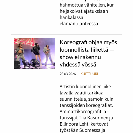
hahmottua vähitellen, kun
he jakoivat ajatuksiaan
hankalassa
elämäntilanteessa.
Koreografi ohjaa myös
luonnollista liikettä —
show ei rakennu
yhdessä yössä
26.03.2026
KULTTUURI
Artistin luonnollinen liike
lavalla vaatii tarkkaa
suunnittelua, samoin kuin
tanssijoiden koreografiat.
Ammattikoreografit ja -
tanssijat Tiia Kasurinen ja
Ellinoora Lehti kertovat
työstään Suomessa ja