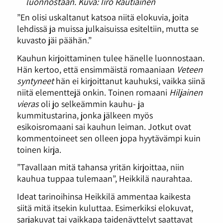
luonnostaan. Kuva: Iiro Rautiainen
”En olisi uskaltanut katsoa niitä elokuvia, joita
lehdissä ja muissa julkaisuissa esiteltiin, mutta se
kuvasto jäi päähän.”
Kauhun kirjoittaminen tulee hänelle luonnostaan.
Hän kertoo, että ensimmäistä romaaniaan
Veteen
syntyneet
hän ei kirjoittanut kauhuksi, vaikka siinä
niitä elementtejä onkin. Toinen romaani
Hiljainen
vieras
oli jo selkeämmin kauhu- ja
kummitustarina, jonka jälkeen myös
esikoisromaani sai kauhun leiman. Jotkut ovat
kommentoineet sen olleen jopa hyytävämpi kuin
toinen kirja.
”Tavallaan mitä tahansa yritän kirjoittaa, niin
kauhua tuppaa tulemaan”, Heikkilä naurahtaa.
Ideat tarinoihinsa Heikkilä ammentaa kaikesta
siitä mitä itsekin kuluttaa. Esimerkiksi elokuvat,
sarjakuvat tai vaikkapa taidenäyttelyt saattavat