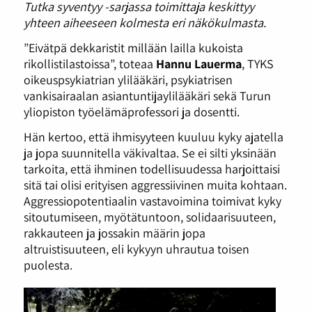
Tutka syventyy -sarjassa toimittaja keskittyy
yhteen aiheeseen kolmesta eri näkökulmasta.
”Eivätpä dekkaristit millään lailla kukoista
rikollistilastoissa”, toteaa
Hannu Lauerma
, TYKS
oikeuspsykiatrian ylilääkäri, psykiatrisen
vankisairaalan asiantuntijaylilääkäri sekä Turun
yliopiston työelämäprofessori ja dosentti.
Hän kertoo, että ihmisyyteen kuuluu kyky ajatella
ja jopa suunnitella väkivaltaa. Se ei silti yksinään
tarkoita, että ihminen todellisuudessa harjoittaisi
sitä tai olisi erityisen aggressiivinen muita kohtaan.
Aggressiopotentiaalin vastavoimina toimivat kyky
sitoutumiseen, myötätuntoon, solidaarisuuteen,
rakkauteen ja jossakin määrin jopa
altruistisuuteen, eli kykyyn uhrautua toisen
puolesta.