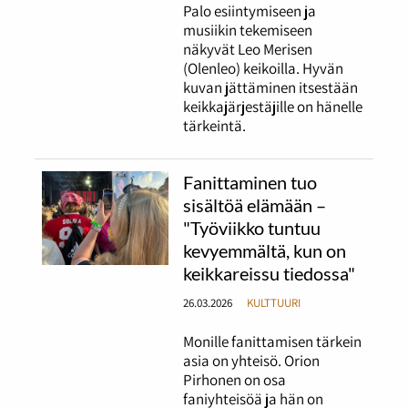
Palo esiintymiseen ja
musiikin tekemiseen
näkyvät Leo Merisen
(Olenleo) keikoilla. Hyvän
kuvan jättäminen itsestään
keikkajärjestäjille on hänelle
tärkeintä.
Fanittaminen tuo
sisältöä elämään –
"Työviikko tuntuu
kevyemmältä, kun on
keikkareissu tiedossa"
26.03.2026
KULTTUURI
Monille fanittamisen tärkein
asia on yhteisö. Orion
Pirhonen on osa
faniyhteisöä ja hän on