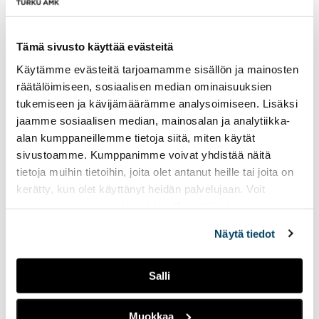
Koreografi ohjaa myös
Tämä sivusto käyttää evästeitä
luonnollista liikettä —
show ei rakennu
Käytämme evästeitä tarjoamamme sisällön ja mainosten
yhdessä yössä
räätälöimiseen, sosiaalisen median ominaisuuksien
tukemiseen ja kävijämäärämme analysoimiseen. Lisäksi
26.03.2026
KULTTUURI
jaamme sosiaalisen median, mainosalan ja analytiikka-
Artistin luonnollinen liike
alan kumppaneillemme tietoja siitä, miten käytät
lavalla vaatii tarkkaa
sivustoamme. Kumppanimme voivat yhdistää näitä
suunnittelua, samoin kuin
tietoja muihin tietoihin, joita olet antanut heille tai joita on
tanssijoiden koreografiat.
kerätty, kun olet käyttänyt heidän palvelujaan. Voit
Ammattikoreografit ja -
muuttaa evästeasetuksiesi hyväksyntää sivuston
tanssijat Tiia Kasurinen ja
alalaidassa olevasta
Evästeasetukset
linkistä.
Ellinoora Lehti kertovat
Näytä tiedot
työstään Suomessa ja
ulkomailla.
Salli
Kenelle tekoälyn avulla
Muokkaa