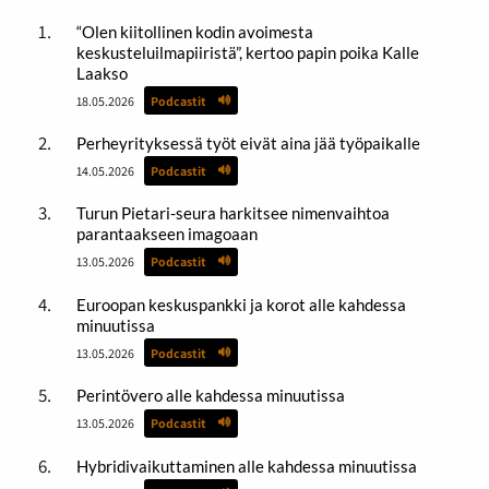
“Olen kiitollinen kodin avoimesta
keskusteluilmapiiristä”, kertoo papin poika Kalle
Laakso
18.05.2026
Podcastit
Perheyrityksessä työt eivät aina jää työpaikalle
14.05.2026
Podcastit
Turun Pietari-seura harkitsee nimenvaihtoa
parantaakseen imagoaan
13.05.2026
Podcastit
Euroopan keskuspankki ja korot alle kahdessa
minuutissa
13.05.2026
Podcastit
Perintövero alle kahdessa minuutissa
13.05.2026
Podcastit
Hybridivaikuttaminen alle kahdessa minuutissa