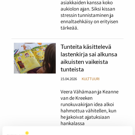
asiakkaiden kanssa koko
aukiolon ajan. Siksi kissan
stressin tunnistaminen ja
ennaltaehkäisy on erityisen
tärkeää.
Tunteita käsittelevä
lastenkirja sai alkunsa
aikuisten vaikeista
tunteista
15.04.2026
KULTTUURI
Veera Vähämaan ja Keanne
van de Kreeken
runokuvakirjan idea alkoi
hahmottua vähitellen, kun
he jakoivat ajatuksiaan
hankalassa
elämäntilanteessa.