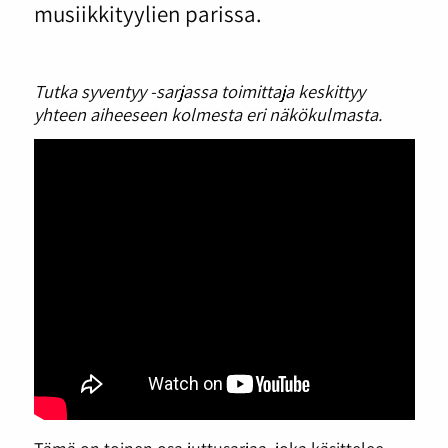
musiikkityylien parissa.
Tutka syventyy -sarjassa toimittaja keskittyy
yhteen aiheeseen kolmesta eri näkökulmasta.
Tämä on toinen osa juttusarjaa, joka käsittelee