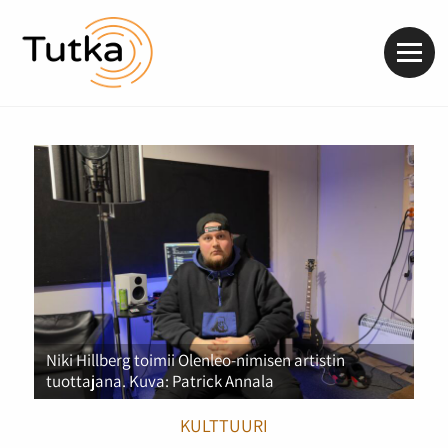
Valik
Niki Hillberg toimii Olenleo-nimisen artistin
tuottajana. Kuva: Patrick Annala
KULTTUURI