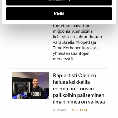
tehty kappale kuuluu?
26.03.2026
KULTTUURI
Kiellä
Tekoälykappaleita
tuotetaan päivittäin
miljoonia. Alan sisällä
kehitykseen suhtaudutaan
varauksella. Yliopettaja
Timo Korhonen korostaa
yhteisten sääntöjen
merkitystä.
Rap-artisti Olenleo
haluaa keikkailla
enemmän – uusiin
paikkoihin pääseminen
ilman nimeä on vaikeaa
26.03.2026
KULTTUURI