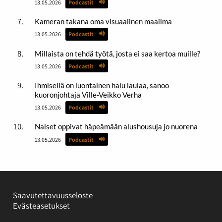
13.05.2026
Podcastit
Kameran takana oma visuaalinen maailma
13.05.2026
Podcastit
Millaista on tehdä työtä, josta ei saa kertoa muille?
13.05.2026
Podcastit
Ihmisellä on luontainen halu laulaa, sanoo
kuoronjohtaja Ville-Veikko Verha
13.05.2026
Podcastit
Naiset oppivat häpeämään alushousuja jo nuorena
13.05.2026
Podcastit
Saavutettavuusseloste
Evästeasetukset