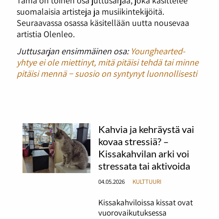
suomalaisia artisteja ja musiikintekijöitä.
Seuraavassa osassa käsitellään uutta nousevaa
artistia Olenleo.
Juttusarjan ensimmäinen osa:
Younghearted-
yhtye ei ole miettinyt, mitä pitäisi tehdä tai minne
pitäisi mennä − suosio on syntynyt luonnollisesti
Kahvia ja kehräystä vai
kovaa stressiä? –
Kissakahvilan arki voi
stressata tai aktivoida
04.05.2026
KULTTUURI
Kissakahviloissa kissat ovat
vuorovaikutuksessa