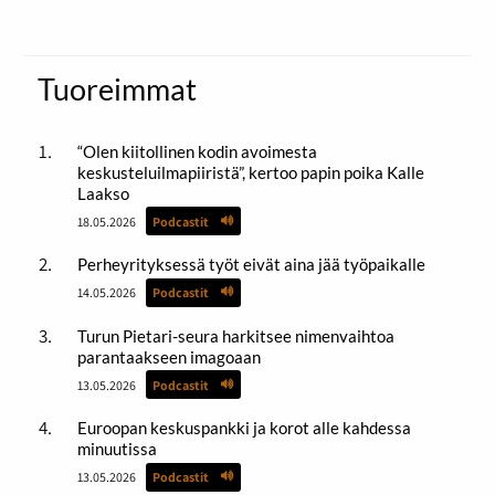
Tuoreimmat
“Olen kiitollinen kodin avoimesta
keskusteluilmapiiristä”, kertoo papin poika Kalle
Laakso
18.05.2026
Podcastit
Perheyrityksessä työt eivät aina jää työpaikalle
14.05.2026
Podcastit
Turun Pietari-seura harkitsee nimenvaihtoa
parantaakseen imagoaan
13.05.2026
Podcastit
Euroopan keskuspankki ja korot alle kahdessa
minuutissa
13.05.2026
Podcastit