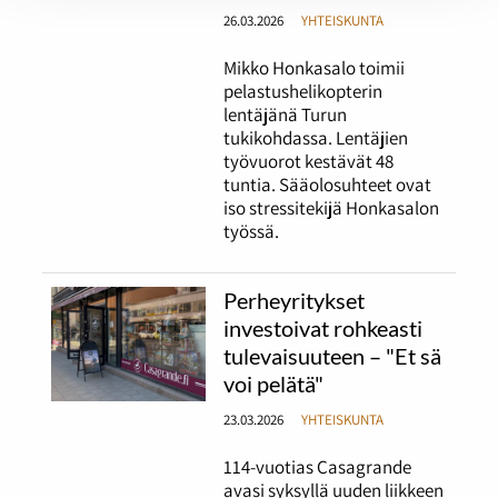
26.03.2026
YHTEISKUNTA
Mikko Honkasalo toimii
pelastushelikopterin
lentäjänä Turun
tukikohdassa. Lentäjien
työvuorot kestävät 48
tuntia. Sääolosuhteet ovat
iso stressitekijä Honkasalon
työssä.
Perheyritykset
investoivat rohkeasti
tulevaisuuteen – "Et sä
voi pelätä"
23.03.2026
YHTEISKUNTA
114-vuotias Casagrande
avasi syksyllä uuden liikkeen