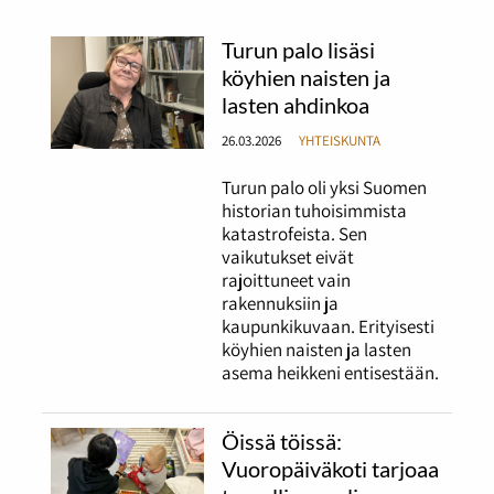
Turun palo lisäsi
köyhien naisten ja
lasten ahdinkoa
26.03.2026
YHTEISKUNTA
Turun palo oli yksi Suomen
historian tuhoisimmista
katastrofeista. Sen
vaikutukset eivät
rajoittuneet vain
rakennuksiin ja
kaupunkikuvaan. Erityisesti
köyhien naisten ja lasten
asema heikkeni entisestään.
Öissä töissä:
Vuoropäiväkoti tarjoaa