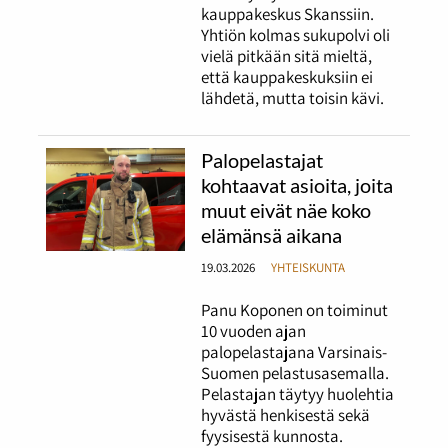
kauppakeskus Skanssiin.
Yhtiön kolmas sukupolvi oli
vielä pitkään sitä mieltä,
että kauppakeskuksiin ei
lähdetä, mutta toisin kävi.
Palopelastajat
kohtaavat asioita, joita
muut eivät näe koko
elämänsä aikana
19.03.2026
YHTEISKUNTA
Panu Koponen on toiminut
10 vuoden ajan
palopelastajana Varsinais-
Suomen pelastusasemalla.
Pelastajan täytyy huolehtia
hyvästä henkisestä sekä
fyysisestä kunnosta.