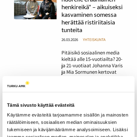
henkireikä" – aikuiseksi
kasvaminen somessa
herättää ristiriitaisia
tunteita
26.03.2026
YHTEISKUNTA
Pitäisikö sosiaalinen media
kieltää alle 15-vuotiailta? 20-
ja 21-vuotiaat Johanna Varis
ja Mia Sormunen kertovat
mielipiteensä asiasta, sekä
pohtivat, millainen olisi
heidän unelmiensa some.
Tämä sivusto käyttää evästeitä
Asevelvollisuuden
Käytämme evästeitä tarjoamamme sisällön ja mainosten
laaja uudistus vaatisi
räätälöimiseen, sosiaalisen median ominaisuuksien
useiden vuosien
tukemiseen ja kävijämäärämme analysoimiseen. Lisäksi
valmistelun
jaamme sosiaalisen median, mainosalan ja analytiikka-