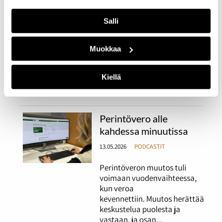
Euroopan keskuspankki
Salli
vaikuttaa monen
suomalaisenkin raha-
asioihin. Kuitenkaan se ei ole
Muokkaa
kaikille tuttu käsite. Mitä siis
euroopan keskuspankki
tekee? Jutun toimittivat:
Kiellä
Tuukka Ingers ja Olli Halme.
Perintövero alle
kahdessa minuutissa
13.05.2026
PODCASTIT
Perintöveron muutos tuli
voimaan vuodenvaihteessa,
kun veroa
kevennettiin. Muutos herättää
keskustelua puolesta ja
vastaan, ja osan...