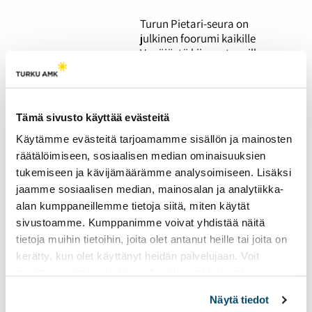
Turun Pietari-seura on
julkinen foorumi kaikille
Venäjästä kiinnostuneille.
Yhdistys järjestää Venäjän
historiaa ja kulttuuria
käsitteleviä
koulutustapahtumia, mutta
Tämä sivusto käyttää evästeitä
seuran toiminnassa on ollut
Käytämme evästeitä tarjoamamme sisällön ja mainosten
viime vuosina haasteita.
Haastattelussa seuran
räätälöimiseen, sosiaalisen median ominaisuuksien
puheenjohtaja Ulla-Maarit
tukemiseen ja kävijämäärämme analysoimiseen. Lisäksi
Raitanen.
jaamme sosiaalisen median, mainosalan ja analytiikka-
alan kumppaneillemme tietoja siitä, miten käytät
sivustoamme. Kumppanimme voivat yhdistää näitä
Euroopan
tietoja muihin tietoihin, joita olet antanut heille tai joita on
keskuspankki ja korot
kerätty, kun olet käyttänyt heidän palvelujaan. Voit
alle kahdessa
muuttaa evästeasetuksiesi hyväksyntää sivuston
minuutissa
alalaidassa olevasta
Evästeasetukset
linkistä.
Näytä tiedot
13.05.2026
PODCASTIT