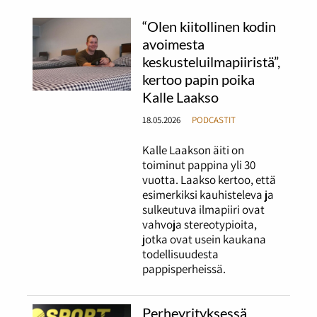
“Olen kiitollinen kodin
avoimesta
keskusteluilmapiiristä”,
kertoo papin poika
Kalle Laakso
18.05.2026
PODCASTIT
Kalle Laakson äiti on
toiminut pappina yli 30
vuotta. Laakso kertoo, että
esimerkiksi kauhisteleva ja
sulkeutuva ilmapiiri ovat
vahvoja stereotypioita,
jotka ovat usein kaukana
todellisuudesta
pappisperheissä.
Perheyrityksessä