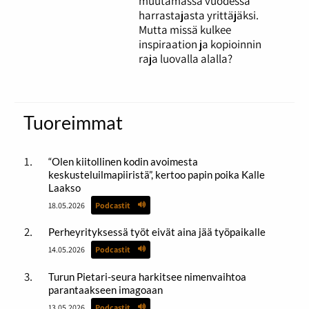
muutamassa vuodessa
harrastajasta yrittäjäksi.
Mutta missä kulkee
inspiraation ja kopioinnin
raja luovalla alalla?
Tuoreimmat
“Olen kiitollinen kodin avoimesta
keskusteluilmapiiristä”, kertoo papin poika Kalle
Laakso
18.05.2026
Podcastit
Perheyrityksessä työt eivät aina jää työpaikalle
14.05.2026
Podcastit
Turun Pietari-seura harkitsee nimenvaihtoa
parantaakseen imagoaan
13.05.2026
Podcastit