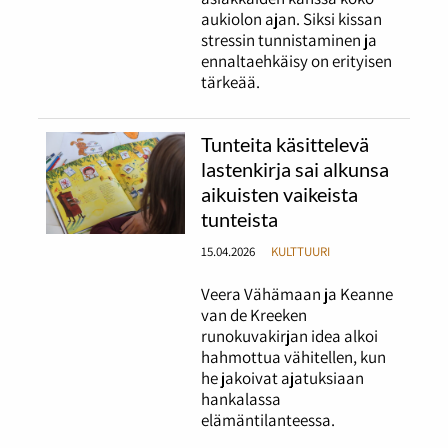
aukiolon ajan. Siksi kissan
stressin tunnistaminen ja
ennaltaehkäisy on erityisen
tärkeää.
Tunteita käsittelevä
lastenkirja sai alkunsa
aikuisten vaikeista
tunteista
15.04.2026
KULTTUURI
Veera Vähämaan ja Keanne
van de Kreeken
runokuvakirjan idea alkoi
hahmottua vähitellen, kun
he jakoivat ajatuksiaan
hankalassa
elämäntilanteessa.