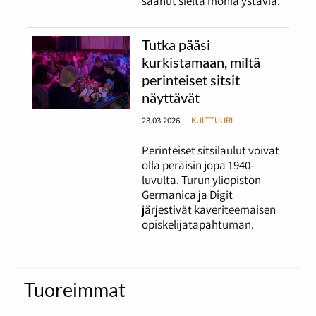
saanut sieltä monia ystäviä.
Tutka pääsi
kurkistamaan, miltä
perinteiset sitsit
näyttävät
23.03.2026
KULTTUURI
Perinteiset sitsilaulut voivat
olla peräisin jopa 1940-
luvulta. Turun yliopiston
Germanica ja Digit
järjestivät kaveriteemaisen
opiskelijatapahtuman.
Tuoreimmat