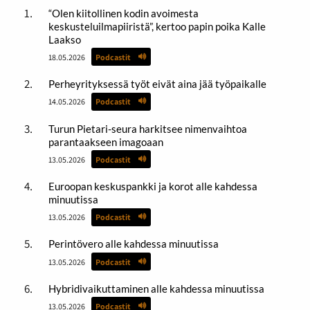
“Olen kiitollinen kodin avoimesta
keskusteluilmapiiristä”, kertoo papin poika Kalle
Laakso
18.05.2026
Podcastit
Perheyrityksessä työt eivät aina jää työpaikalle
14.05.2026
Podcastit
Turun Pietari-seura harkitsee nimenvaihtoa
parantaakseen imagoaan
13.05.2026
Podcastit
Euroopan keskuspankki ja korot alle kahdessa
minuutissa
13.05.2026
Podcastit
Perintövero alle kahdessa minuutissa
13.05.2026
Podcastit
Hybridivaikuttaminen alle kahdessa minuutissa
13.05.2026
Podcastit