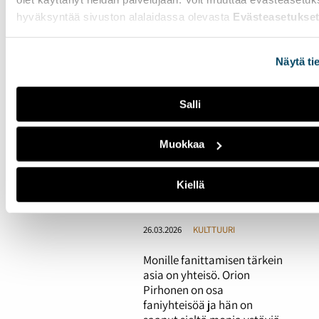
Palo esiintymiseen ja
musiikin tekemiseen
hyväksyntää sivuston alalaidassa olevasta
Evästeasetukse
näkyvät Leo Merisen
(Olenleo) keikoilla. Hyvän
kuvan jättäminen itsestään
Näytä ti
keikkajärjestäjille on hänelle
tärkeintä.
Salli
Fanittaminen tuo
Muokkaa
sisältöä elämään –
"Työviikko tuntuu
Kiellä
kevyemmältä, kun on
keikkareissu tiedossa"
26.03.2026
KULTTUURI
Monille fanittamisen tärkein
asia on yhteisö. Orion
Pirhonen on osa
faniyhteisöä ja hän on