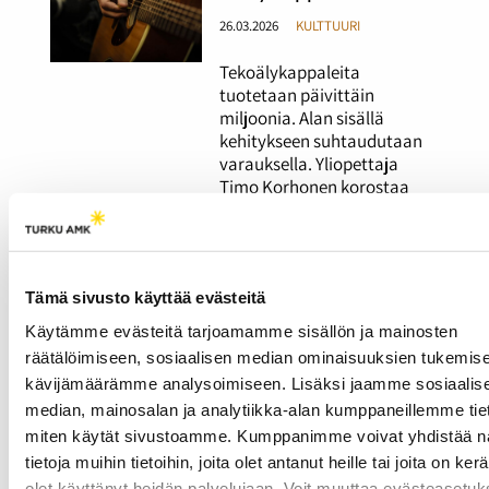
26.03.2026
KULTTUURI
Tekoälykappaleita
tuotetaan päivittäin
miljoonia. Alan sisällä
kehitykseen suhtaudutaan
varauksella. Yliopettaja
Timo Korhonen korostaa
yhteisten sääntöjen
merkitystä.
Tämä sivusto käyttää evästeitä
Rap-artisti Olenleo
haluaa keikkailla
Käytämme evästeitä tarjoamamme sisällön ja mainosten
enemmän – uusiin
räätälöimiseen, sosiaalisen median ominaisuuksien tukemise
paikkoihin pääseminen
kävijämäärämme analysoimiseen. Lisäksi jaamme sosiaalis
ilman nimeä on vaikeaa
median, mainosalan ja analytiikka-alan kumppaneillemme tieto
miten käytät sivustoamme. Kumppanimme voivat yhdistää nä
26.03.2026
KULTTUURI
tietoja muihin tietoihin, joita olet antanut heille tai joita on ker
olet käyttänyt heidän palvelujaan. Voit muuttaa evästeasetuk