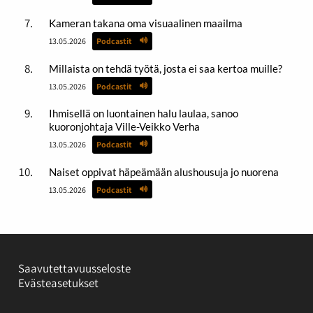
Kameran takana oma visuaalinen maailma
13.05.2026
Podcastit
Millaista on tehdä työtä, josta ei saa kertoa muille?
13.05.2026
Podcastit
Ihmisellä on luontainen halu laulaa, sanoo
kuoronjohtaja Ville-Veikko Verha
13.05.2026
Podcastit
Naiset oppivat häpeämään alushousuja jo nuorena
13.05.2026
Podcastit
Saavutettavuusseloste
Evästeasetukset