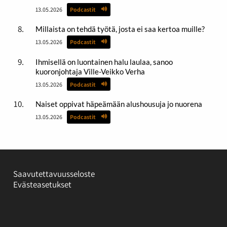
13.05.2026
Podcastit
Millaista on tehdä työtä, josta ei saa kertoa muille?
13.05.2026
Podcastit
Ihmisellä on luontainen halu laulaa, sanoo
kuoronjohtaja Ville-Veikko Verha
13.05.2026
Podcastit
Naiset oppivat häpeämään alushousuja jo nuorena
13.05.2026
Podcastit
Saavutettavuusseloste
Evästeasetukset