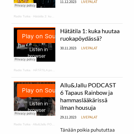
11.12.2023
LIVEPALAT
Radio Tutka
·
Hätätila 2: kurpitsakeittoa ja makaroonimössöä
Hätätila 1: kuka huutaa
ruokapöydässä?
30.11.2023
LIVEPALAT
Radio Tutka
·
HÄTÄTILA podcast 1
Allu&Jallu PODCAST
6 Tapaus Rainbow ja
hammaslääkärissä
ilman housuja
29.11.2023
LIVEPALAT
Radio Tutka
·
Allu&Jallu PODCAST 6 Tapaus Rainbow ja hammaslääkärissä ilman housuja
Tänään poikia puhututtaa