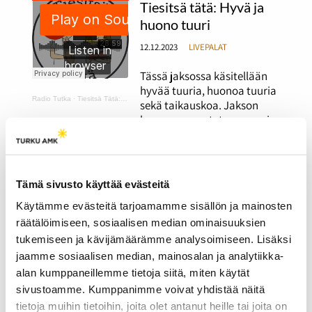
Tiesitsä tätä: Hyvä ja
huono tuuri
12.12.2023
LIVEPALAT
Tässä jaksossa käsitellään
hyvää tuuria, huonoa tuuria
Radio Tutka
·
Tiesitsä Tätä: hyvä ja huono tuuri
sekä taikauskoa. Jakson
lopussa raaputetaan arpoja
kilpaa.
Tiesitsä tätä: Syksyn
Tämä sivusto käyttää evästeitä
harmaus ja Disneyn
Käytämme evästeitä tarjoamamme sisällön ja mainosten
synttärit
räätälöimiseen, sosiaalisen median ominaisuuksien
12.12.2023
LIVEPALAT
tukemiseen ja kävijämäärämme analysoimiseen. Lisäksi
jaamme sosiaalisen median, mainosalan ja analytiikka-
Jaksossa puhutaan syksyn
Radio Tutka
·
Tiesitsä Tätä: harmaus ja Disneyn synttärit
alan kumppaneillemme tietoja siitä, miten käytät
harmaudesta ja
sivustoamme. Kumppanimme voivat yhdistää näitä
kaamosmasennuksesta
tietoja muihin tietoihin, joita olet antanut heille tai joita on
sekä käydään läpi faktoja