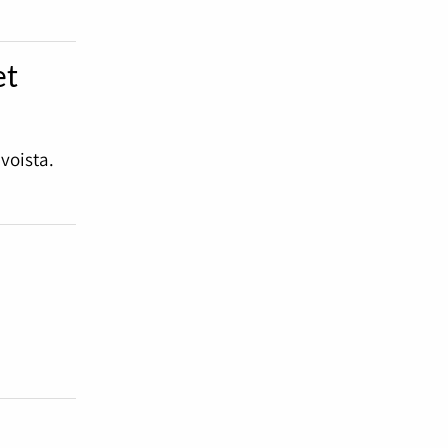
et
voista.