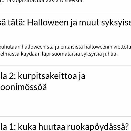
pi faktoja satavuotiaasta Disneystä.
sä tätä: Halloween ja muut syksyis
uhutaan halloweenista ja erilaisista halloweenin viettota
jelmassa käydään läpi suomalaisia syksyisiä juhlia.
la 2: kurpitsakeittoa ja
oonimössöä
ila 1: kuka huutaa ruokapöydässä?