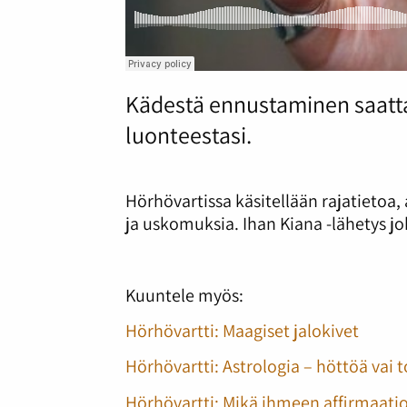
Kädestä ennustaminen saattaa
luonteestasi.
Hörhövartissa käsitellään rajatietoa,
ja uskomuksia. Ihan Kiana -lähetys jo
Kuuntele myös:
Hörhövartti: Maagiset jalokivet
Hörhövartti: Astrologia – höttöä vai t
Hörhövartti: Mikä ihmeen affirmaati