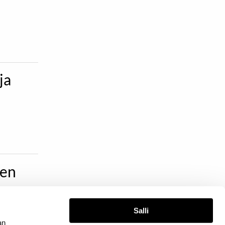
ja
den
Salli
joja.
an