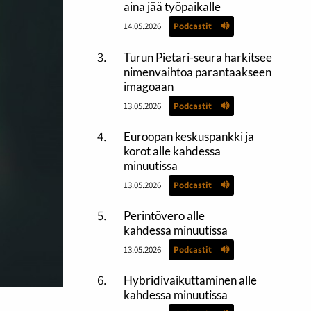
aina jää työpaikalle
14.05.2026
Podcastit
Turun Pietari-seura harkitsee
nimenvaihtoa parantaakseen
imagoaan
13.05.2026
Podcastit
Euroopan keskuspankki ja
korot alle kahdessa
minuutissa
13.05.2026
Podcastit
Perintövero alle
kahdessa minuutissa
13.05.2026
Podcastit
Hybridivaikuttaminen alle
kahdessa minuutissa