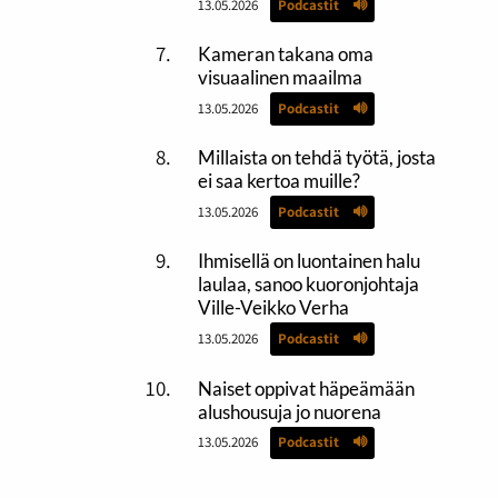
13.05.2026
Podcastit
Kameran takana oma
visuaalinen maailma
13.05.2026
Podcastit
Millaista on tehdä työtä, josta
ei saa kertoa muille?
13.05.2026
Podcastit
Ihmisellä on luontainen halu
laulaa, sanoo kuoronjohtaja
Ville-Veikko Verha
13.05.2026
Podcastit
Naiset oppivat häpeämään
alushousuja jo nuorena
13.05.2026
Podcastit