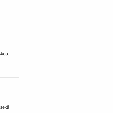
skoa.
n
 sekä