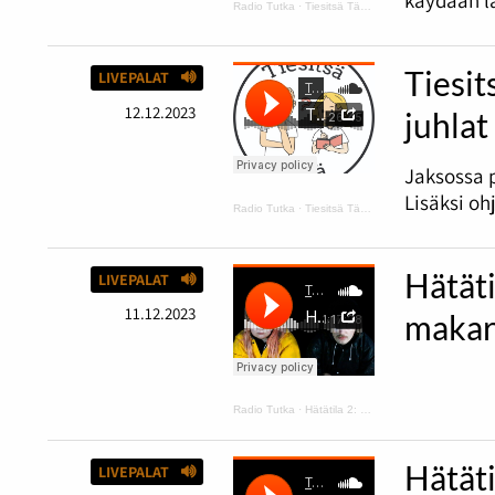
käydään lä
Radio Tutka
·
Tiesitsä Tätä: harmaus ja Disneyn synttärit
Tiesit
LIVEPALAT
12.12.2023
juhlat
Jaksossa p
Lisäksi oh
Radio Tutka
·
Tiesitsä Tätä: Halloween
Hätäti
LIVEPALAT
11.12.2023
makar
Radio Tutka
·
Hätätila 2: kurpitsakeittoa ja makaroonimössöä
Hätät
LIVEPALAT