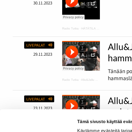
30.11.2023
Radio Tutka
·
HÄTÄTILA podcast 1
Allu&
LIVEPALAT
29.11.2023
hamma
Tänään po
hammaslää
Radio Tutka
·
Allu&Jallu PODCAST 6 Tapaus Rainbow ja hammaslääkärissä ilman housuja
Allu&
LIVEPALAT
23.11.2023
sarjat
Tämä sivusto käyttää eväs
Tässä jaks
Käytämme evästeitä tarjoa