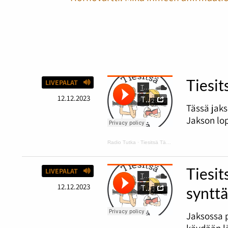
Tiesit
LIVEPALAT
12.12.2023
Tässä jaks
Jakson lop
Radio Tutka
·
Tiesitsä Tätä: hyvä ja huono tuuri
Tiesit
LIVEPALAT
12.12.2023
synttä
Jaksossa 