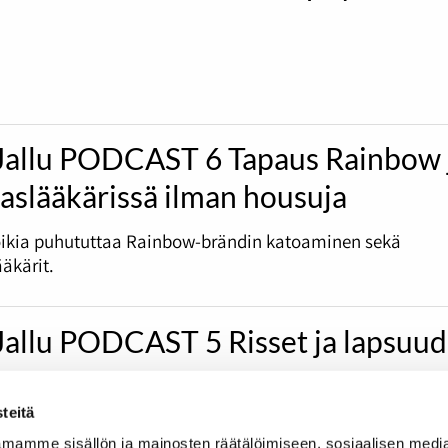
Jallu PODCAST 6 Tapaus Rainbow 
slääkärissä ilman housuja
ikia puhututtaa Rainbow-brändin katoaminen sekä
kärit.
Jallu PODCAST 5 Risset ja lapsuu
teitä
ossa puidaan muun muassa risteilyjä sekä lapsuuden sar
mamme sisällön ja mainosten räätälöimiseen, sosiaalisen medi