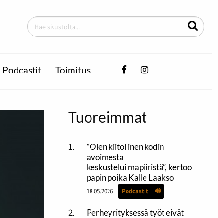
Facebook
Instagram
Podcastit
Toimitus
Tuoreimmat
“Olen kiitollinen kodin
avoimesta
keskusteluilmapiiristä”, kertoo
papin poika Kalle Laakso
18.05.2026
Podcastit
Perheyrityksessä työt eivät