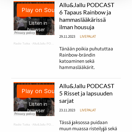
Allu&Jallu PODCAST
6 Tapaus Rainbow ja
hammaslääkärissä
ilman housuja
29.11.2023
LIVEPALAT
Radio Tutka
·
Allu&Jallu PODCAST 6 Tapaus Rainbow ja hammaslääkärissä ilman housuja
Tänään poikia puhututtaa
Rainbow-brändin
katoaminen sekä
hammaslääkärit.
Allu&Jallu PODCAST
5 Risset ja lapsuuden
sarjat
23.11.2023
LIVEPALAT
Tässä jaksossa puidaan
Radio Tutka
·
Allu&Jallu PODCAST 5 Risset ja lapsuuden sarjat
muun muassa risteilyjä sekä