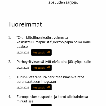
lapsuuden sarjoja.
Tuoreimmat
“Olen kiitollinen kodin avoimesta
keskusteluilmapiiristä”, kertoo papin poika Kalle
Laakso
18.05.2026
Podcastit
Perheyrityksessä työt eivät aina jää työpaikalle
14.05.2026
Podcastit
Turun Pietari-seura harkitsee nimenvaihtoa
parantaakseen imagoaan
13.05.2026
Podcastit
Euroopan keskuspankki ja korot alle kahdessa
minuutissa