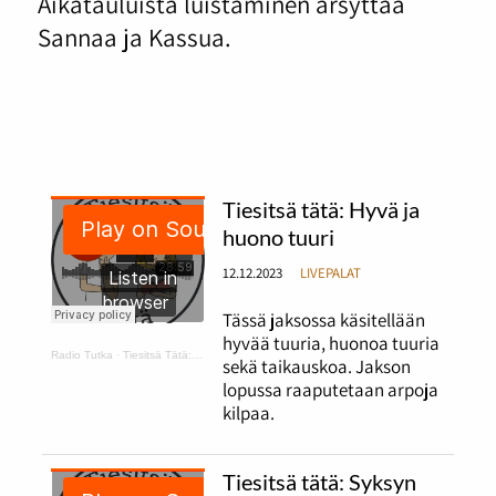
Aikatauluista luistaminen ärsyttää
Sannaa ja Kassua.
Tiesitsä tätä: Hyvä ja
huono tuuri
12.12.2023
LIVEPALAT
Tässä jaksossa käsitellään
hyvää tuuria, huonoa tuuria
Radio Tutka
·
Tiesitsä Tätä: hyvä ja huono tuuri
sekä taikauskoa. Jakson
lopussa raaputetaan arpoja
kilpaa.
Tiesitsä tätä: Syksyn