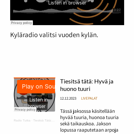
Kyläradio valitsi vuoden kylän.
Tiesitsä tätä: Hyvä ja
huono tuuri
12.12.2023
LIVEPALAT
Tässä jaksossa käsitellään
hyvää tuuria, huonoa tuuria
Radio Tutka
·
Tiesitsä Tätä: hyvä ja huono tuuri
sekä taikauskoa. Jakson
lopussa raaputetaan arpoja