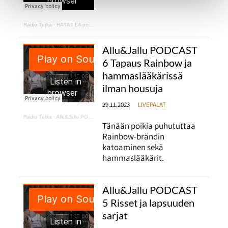
Radio Tutka
·
HÄTÄTILA podcast 1
Allu&Jallu PODCAST
6 Tapaus Rainbow ja
hammaslääkärissä
ilman housuja
29.11.2023
LIVEPALAT
Radio Tutka
·
Allu&Jallu PODCAST 6 Tapaus Rainbow ja hammaslääkärissä ilman housuja
Tänään poikia puhututtaa
Rainbow-brändin
katoaminen sekä
hammaslääkärit.
Allu&Jallu PODCAST
5 Risset ja lapsuuden
sarjat