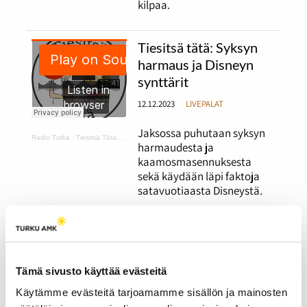
kilpaa.
Tiesitsä tätä: Syksyn
harmaus ja Disneyn
synttärit
12.12.2023
LIVEPALAT
Jaksossa puhutaan syksyn
Radio Tutka
·
Tiesitsä Tätä: harmaus ja Disneyn synttärit
harmaudesta ja
kaamosmasennuksesta
sekä käydään läpi faktoja
satavuotiaasta Disneystä.
Tiesitsä tätä:
Halloween ja muut
syksyiset juhlat
Tämä sivusto käyttää evästeitä
12.12.2023
LIVEPALAT
Käytämme evästeitä tarjoamamme sisällön ja mainosten