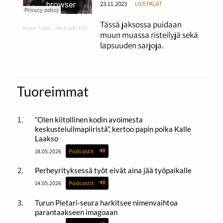
23.11.2023
LIVEPALAT
Tässä jaksossa puidaan
Radio Tutka
·
Allu&Jallu PODCAST 5 Risset ja lapsuuden sarjat
muun muassa risteilyjä sekä
lapsuuden sarjoja.
Tuoreimmat
“Olen kiitollinen kodin avoimesta
keskusteluilmapiiristä”, kertoo papin poika Kalle
Laakso
18.05.2026
Podcastit
Perheyrityksessä työt eivät aina jää työpaikalle
14.05.2026
Podcastit
Turun Pietari-seura harkitsee nimenvaihtoa
parantaakseen imagoaan