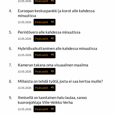
13.05.2026
Podcastit
Euroopan keskuspankki ja korot alle kahdessa
minuutissa
13.05.2026
Podcastit
Perintövero alle kahdessa minuutissa
13.05.2026
Podcastit
Hybridivaikuttaminen alle kahdessa minuutissa
13.05.2026
Podcastit
Kameran takana oma visuaalinen maailma
13.05.2026
Podcastit
Millaista on tehdä työtä, josta ei saa kertoa muille?
13.05.2026
Podcastit
Ihmisellä on luontainen halu laulaa, sanoo
kuoronjohtaja Ville-Veikko Verha
13.05.2026
Podcastit