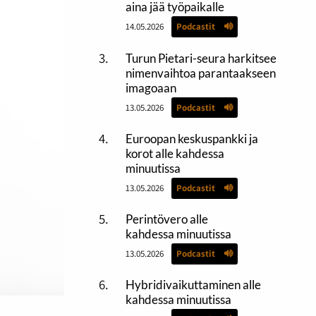
aina jää työpaikalle
14.05.2026
Podcastit
Turun Pietari-seura harkitsee
nimenvaihtoa parantaakseen
imagoaan
13.05.2026
Podcastit
Euroopan keskuspankki ja
korot alle kahdessa
minuutissa
13.05.2026
Podcastit
Perintövero alle
kahdessa minuutissa
13.05.2026
Podcastit
Hybridivaikuttaminen alle
kahdessa minuutissa