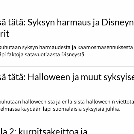
sä tätä: Syksyn harmaus ja Disney
rit
puhutaan syksyn harmaudesta ja kaamosmasennuksesta
pi faktoja satavuotiaasta Disneystä.
sä tätä: Halloween ja muut syksyis
uhutaan halloweenista ja erilaisista halloweenin viettota
jelmassa käydään läpi suomalaisia syksyisiä juhlia.
la 2: kurpitsakeittoa ja