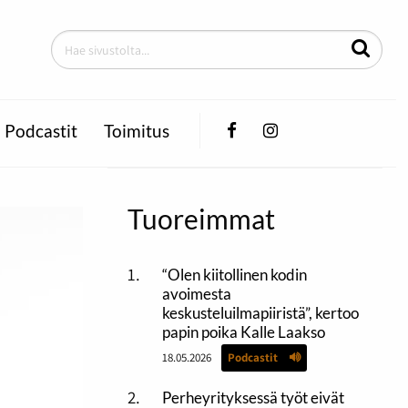
Facebook
Instagram
Podcastit
Toimitus
Tuoreimmat
“Olen kiitollinen kodin
avoimesta
keskusteluilmapiiristä”, kertoo
papin poika Kalle Laakso
18.05.2026
Podcastit
Perheyrityksessä työt eivät