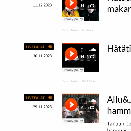
11.12.2023
makar
Radio Tutka
·
Hätätila 2: kurpitsakeittoa ja makaroonimössöä
Hätät
LIVEPALAT
30.11.2023
Radio Tutka
·
HÄTÄTILA podcast 1
Allu&
LIVEPALAT
29.11.2023
hamma
Tänään po
hammaslää