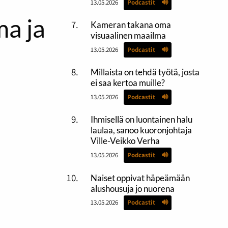
13.05.2026
Podcastit
a ja
Kameran takana oma
visuaalinen maailma
13.05.2026
Podcastit
Millaista on tehdä työtä, josta
ei saa kertoa muille?
13.05.2026
Podcastit
Ihmisellä on luontainen halu
laulaa, sanoo kuoronjohtaja
Ville-Veikko Verha
13.05.2026
Podcastit
Naiset oppivat häpeämään
alushousuja jo nuorena
13.05.2026
Podcastit