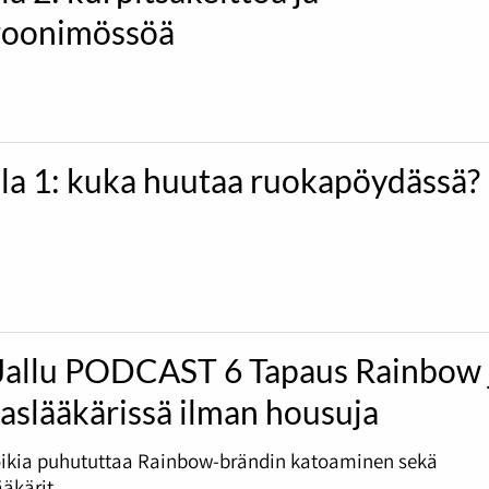
oonimössöä
ila 1: kuka huutaa ruokapöydässä?
Jallu PODCAST 6 Tapaus Rainbow 
slääkärissä ilman housuja
ikia puhututtaa Rainbow-brändin katoaminen sekä
kärit.