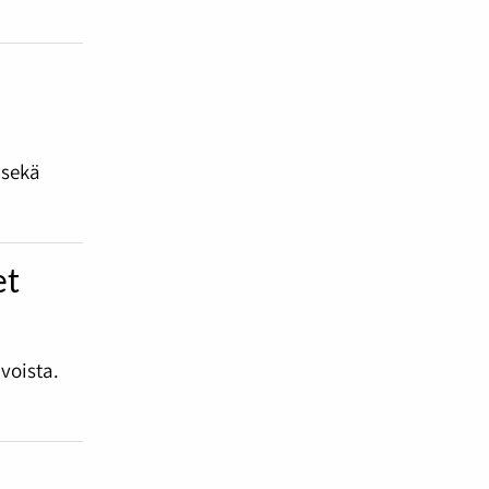
n
 sekä
et
voista.