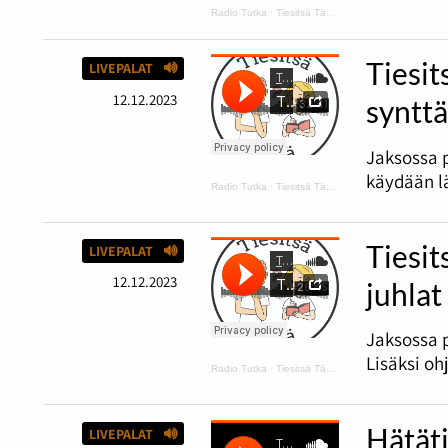
Radio Tutka
·
Tiesitsä Tätä: hyvä ja huono tuuri
Tiesit
LIVEPALAT
12.12.2023
synttä
Jaksossa 
käydään lä
Radio Tutka
·
Tiesitsä Tätä: harmaus ja Disneyn synttärit
Tiesit
LIVEPALAT
12.12.2023
juhlat
Jaksossa p
Lisäksi oh
Radio Tutka
·
Tiesitsä Tätä: Halloween
Hätäti
LIVEPALAT