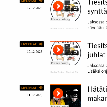
Tiesit
LIVEPALAT
12.12.2023
synttä
Jaksossa 
käydään lä
Radio Tutka
·
Tiesitsä Tätä: harmaus ja Disneyn synttärit
Tiesit
LIVEPALAT
12.12.2023
juhlat
Jaksossa p
Lisäksi oh
Radio Tutka
·
Tiesitsä Tätä: Halloween
Hätäti
LIVEPALAT
11.12.2023
makar