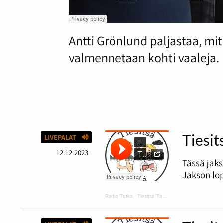
Antti Grönlund paljastaa, m
valmennetaan kohti vaaleja.
Tiesit
LIVEPALAT
12.12.2023
Tässä jaks
Jakson lop
Radio Tutka
·
Tiesitsä Tätä: hyvä ja huono tuuri