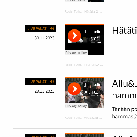
Radio Tutka
·
Hätätila 2: kurpitsakeittoa ja makaroonimössöä
Hätät
LIVEPALAT
30.11.2023
Radio Tutka
·
HÄTÄTILA podcast 1
Allu&
LIVEPALAT
29.11.2023
hamma
Tänään po
hammaslää
Radio Tutka
·
Allu&Jallu PODCAST 6 Tapaus Rainbow ja hammaslääkärissä ilman housuja