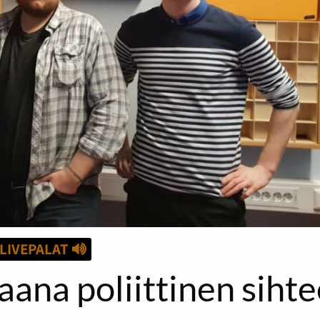
LIVEPALAT
aana poliittinen sihte