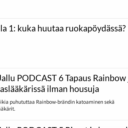
ila 1: kuka huutaa ruokapöydässä?
Jallu PODCAST 6 Tapaus Rainbow 
slääkärissä ilman housuja
ikia puhututtaa Rainbow-brändin katoaminen sekä
kärit.