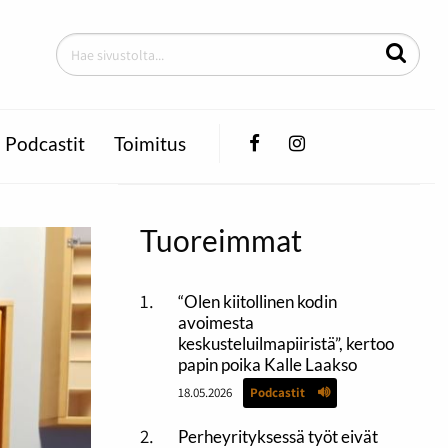
Facebook
Instagram
Podcastit
Toimitus
Tuoreimmat
“Olen kiitollinen kodin
avoimesta
keskusteluilmapiiristä”, kertoo
papin poika Kalle Laakso
18.05.2026
Podcastit
Perheyrityksessä työt eivät