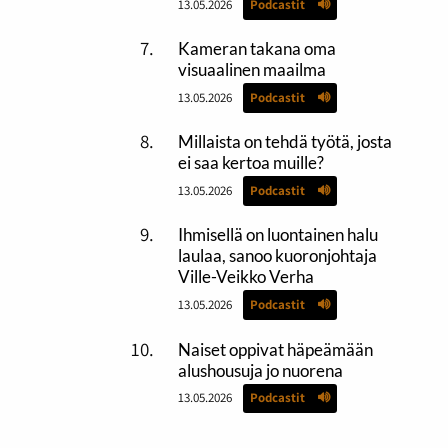
13.05.2026
Podcastit
Kameran takana oma
visuaalinen maailma
13.05.2026
Podcastit
Millaista on tehdä työtä, josta
ei saa kertoa muille?
13.05.2026
Podcastit
Ihmisellä on luontainen halu
laulaa, sanoo kuoronjohtaja
Ville-Veikko Verha
13.05.2026
Podcastit
Naiset oppivat häpeämään
alushousuja jo nuorena
13.05.2026
Podcastit