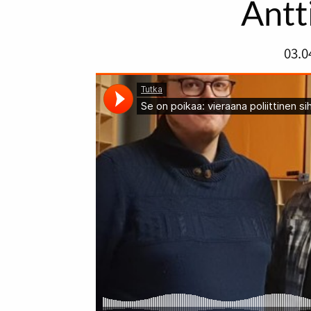
Antt
03.0