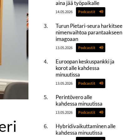
aina jää työpaikalle
14.05.2026
Podcastit
Turun Pietari-seura harkitsee
nimenvaihtoa parantaakseen
imagoaan
13.05.2026
Podcastit
Euroopan keskuspankki ja
korot alle kahdessa
minuutissa
13.05.2026
Podcastit
Perintövero alle
kahdessa minuutissa
13.05.2026
Podcastit
eri
Hybridivaikuttaminen alle
kahdessa minuutissa