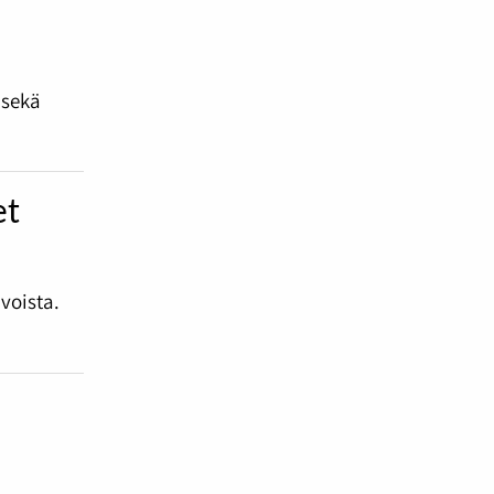
n
 sekä
et
voista.