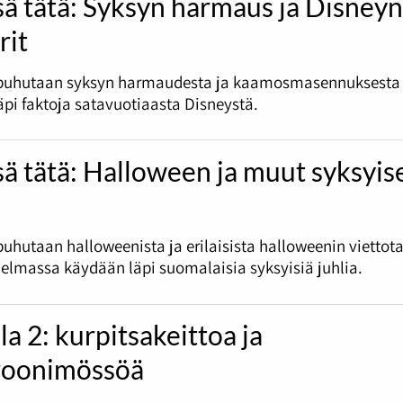
sä tätä: Syksyn harmaus ja Disney
rit
puhutaan syksyn harmaudesta ja kaamosmasennuksesta
pi faktoja satavuotiaasta Disneystä.
sä tätä: Halloween ja muut syksyis
uhutaan halloweenista ja erilaisista halloweenin viettota
jelmassa käydään läpi suomalaisia syksyisiä juhlia.
la 2: kurpitsakeittoa ja
oonimössöä