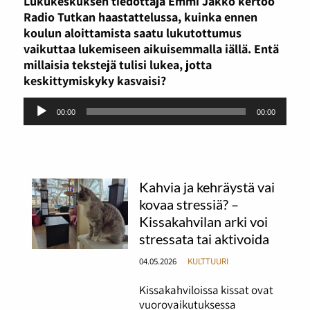
Lukukeskuksen tiedottaja Emmi Jäkkö kertoo
Radio Tutkan haastattelussa, kuinka ennen
koulun aloittamista saatu lukutottumus
vaikuttaa lukemiseen aikuisemmalla iällä. Entä
millaisia tekstejä tulisi lukea, jotta
keskittymiskyky kasvaisi?
Äänitoistin
00:00
00:00
Kahvia ja kehräystä vai
kovaa stressiä? –
Kissakahvilan arki voi
stressata tai aktivoida
04.05.2026
KULTTUURI
Kissakahviloissa kissat ovat
vuorovaikutuksessa