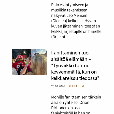
Palo esiintymiseen ja
musiikin tekemiseen
näkyvät Leo Merisen
(Olenleo) keikoilla. Hyvän
kuvan jättäminen itsestään
keikkajärjestäjille on hänelle
tärkeintä.
Fanittaminen tuo
sisältöä elämään –
"Työviikko tuntuu
kevyemmältä, kun on
keikkareissu tiedossa"
26.03.2026
KULTTUURI
Monille fanittamisen tärkein
asia on yhteisö. Orion
Pirhonen on osa
faniyhteisöä ja hän on