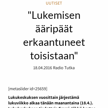
UUTISET
"Lukemisen
ääripäät
erkaantuneet
toisistaan"
18.04.2016
Radio Tutka
[metaslider id=25659]
Lukukeskuksen vuosittain järjestämä
lukuviikko alkaa tänään maanantaina (18.4.).