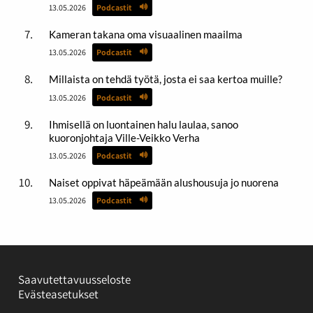
13.05.2026
Podcastit
Kameran takana oma visuaalinen maailma
13.05.2026
Podcastit
Millaista on tehdä työtä, josta ei saa kertoa muille?
13.05.2026
Podcastit
Ihmisellä on luontainen halu laulaa, sanoo
kuoronjohtaja Ville-Veikko Verha
13.05.2026
Podcastit
Naiset oppivat häpeämään alushousuja jo nuorena
13.05.2026
Podcastit
Saavutettavuusseloste
Evästeasetukset