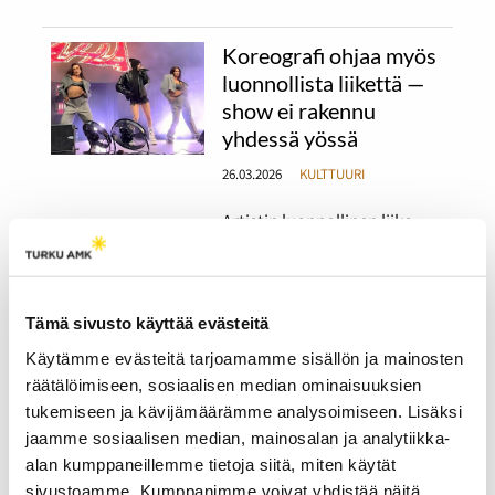
Koreografi ohjaa myös
luonnollista liikettä —
show ei rakennu
yhdessä yössä
26.03.2026
KULTTUURI
Artistin luonnollinen liike
lavalla vaatii tarkkaa
suunnittelua, samoin kuin
tanssijoiden koreografiat.
Ammattikoreografit ja -
Tämä sivusto käyttää evästeitä
tanssijat Tiia Kasurinen ja
Ellinoora Lehti kertovat
Käytämme evästeitä tarjoamamme sisällön ja mainosten
työstään Suomessa ja
räätälöimiseen, sosiaalisen median ominaisuuksien
ulkomailla.
tukemiseen ja kävijämäärämme analysoimiseen. Lisäksi
jaamme sosiaalisen median, mainosalan ja analytiikka-
alan kumppaneillemme tietoja siitä, miten käytät
Kenelle tekoälyn avulla
sivustoamme. Kumppanimme voivat yhdistää näitä