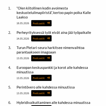
“Olen kiitollinen kodin avoimesta
keskusteluilmapiiristä”, kertoo papin poika Kalle
Laakso
18.05.2026
Podcastit
Perheyrityksessä työt eivät aina jää työpaikalle
14.05.2026
Podcastit
Turun Pietari-seura harkitsee nimenvaihtoa
parantaakseen imagoaan
13.05.2026
Podcastit
Euroopan keskuspankki ja korot alle kahdessa
minuutissa
13.05.2026
Podcastit
Perintövero alle kahdessa minuutissa
13.05.2026
Podcastit
Hybridivaikuttaminen alle kahdessa minuutissa