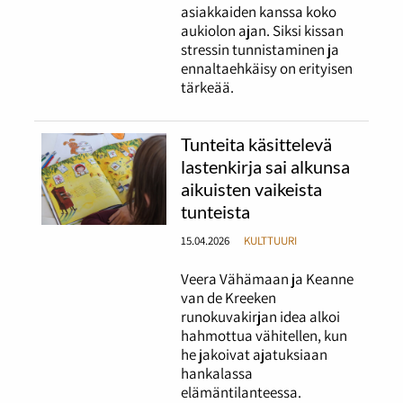
asiakkaiden kanssa koko
aukiolon ajan. Siksi kissan
stressin tunnistaminen ja
ennaltaehkäisy on erityisen
tärkeää.
Tunteita käsittelevä
lastenkirja sai alkunsa
aikuisten vaikeista
tunteista
15.04.2026
KULTTUURI
Veera Vähämaan ja Keanne
van de Kreeken
runokuvakirjan idea alkoi
hahmottua vähitellen, kun
he jakoivat ajatuksiaan
hankalassa
elämäntilanteessa.