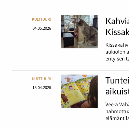
Kahvia
KULTTUURI
04.05.2026
Kissak
Kissakahvi
aukiolon a
erityisen 
Tuntei
KULTTUURI
15.04.2026
aikuis
Veera Väh
hahmottua 
elämäntil