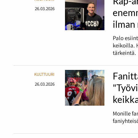
Rap-ar
26.03.2026
enemm
ilman
Palo esiin
keikoilla.
tärkeintä.
Fanitt
KULTTUURI
26.03.2026
"Työv
keikka
Monille fa
faniyhteis