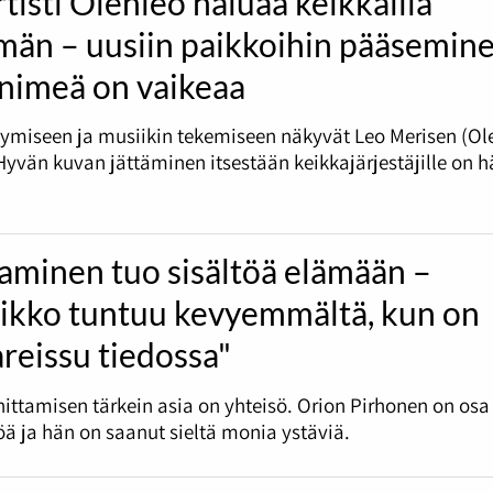
tisti Olenleo haluaa keikkailla
än – uusiin paikkoihin pääsemin
 nimeä on vaikeaa
tymiseen ja musiikin tekemiseen näkyvät Leo Merisen (Ol
 Hyvän kuvan jättäminen itsestään keikkajärjestäjille on h
aminen tuo sisältöä elämään –
iikko tuntuu kevyemmältä, kun on
reissu tiedossa"
nittamisen tärkein asia on yhteisö. Orion Pirhonen on osa
öä ja hän on saanut sieltä monia ystäviä.