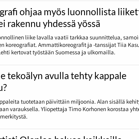
rafi ohjaa myös luonnollista liike
ei rakennu yhdessä yössä
uonnollinen liike lavalla vaatii tarkkaa suunnittelua, samo
en koreografiat. Ammattikoreografit ja -tanssijat Tiia Kas
Lehti kertovat työstään Suomessa ja ulkomailla.
e tekoälyn avulla tehty kappale
u?
paleita tuotetaan päivittäin miljoonia. Alan sisällä kehi
aan varauksella. Yliopettaja Timo Korhonen korostaa yht
merkitystä.