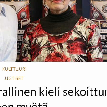
KULTTUURI
UUTISET
rallinen kieli sekoitt
en myötä