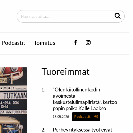
Facebook
Instagram
Podcastit
Toimitus
Tuoreimmat
“Olen kiitollinen kodin
avoimesta
keskusteluilmapiiristä”, kertoo
papin poika Kalle Laakso
18.05.2026
Podcastit
Perheyrityksessä työt eivät