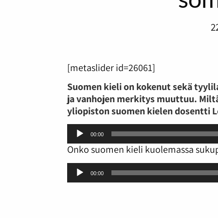
2
[metaslider id=26061]
Suomen kieli on kokenut sekä tyylil
ja vanhojen merkitys muuttuu. Miltä
yliopiston suomen kielen dosentti 
Äänitoistin
00:00
Onko suomen kieli kuolemassa suku
Äänitoistin
00:00