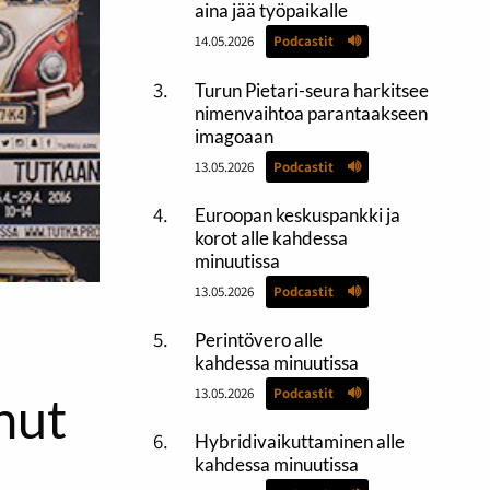
aina jää työpaikalle
14.05.2026
Podcastit
Turun Pietari-seura harkitsee
nimenvaihtoa parantaakseen
imagoaan
13.05.2026
Podcastit
Euroopan keskuspankki ja
korot alle kahdessa
minuutissa
13.05.2026
Podcastit
Perintövero alle
kahdessa minuutissa
13.05.2026
Podcastit
unut
Hybridivaikuttaminen alle
kahdessa minuutissa