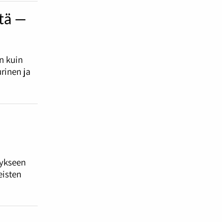
ttä —
in kuin
urinen ja
tykseen
eisten