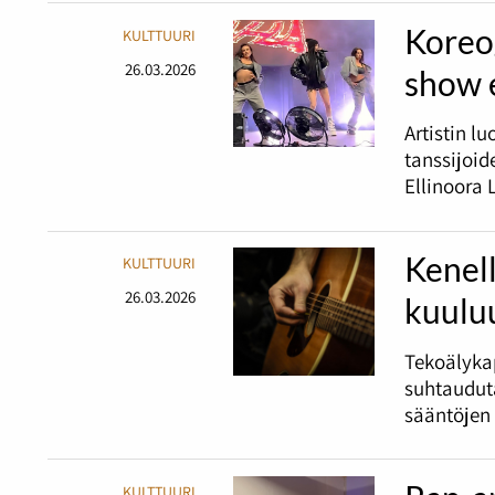
Koreog
KULTTUURI
26.03.2026
show 
Artistin l
tanssijoid
Ellinoora 
Kenell
KULTTUURI
26.03.2026
kuulu
Tekoälykap
suhtaudut
sääntöjen 
KULTTUURI