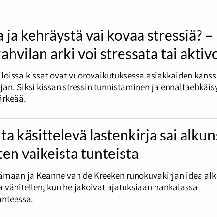
pienemmä
äänenvoi
suuremm
 ja kehräystä vai kovaa stressiä? –
ja
pienemmä
ahvilan arki voi stressata tai aktiv
loissa kissat ovat vuorovaikutuksessa asiakkaiden kans
jan. Siksi kissan stressin tunnistaminen ja ennaltaehkäis
tärkeää.
ta käsittelevä lastenkirja sai alku
ten vaikeista tunteista
ämaan ja Keanne van de Kreeken runokuvakirjan idea alk
vähitellen, kun he jakoivat ajatuksiaan hankalassa
anteessa.