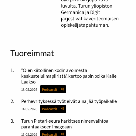
luvulta. Turun yliopiston
Germanica ja Digit
järjestivät kaveriteemaisen
opiskelijatapahtuman.
Tuoreimmat
“Olen kiitollinen kodin avoimesta
keskusteluilmapiiristä”, kertoo papin poika Kalle
Laakso
18.05.2026
Podcastit
Perheyrityksessä työt eivät aina jää työpaikalle
14.05.2026
Podcastit
Turun Pietari-seura harkitsee nimenvaihtoa
parantaakseen imagoaan
13.05.2026
Podcastit