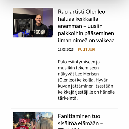
Rap-artisti Olenleo
haluaa keikkailla
enemmän – uusiin
paikkoihin pääseminen
ilman nimeä on vaikeaa
26.03.2026
KULTTUURI
Palo esiintymiseen ja
musiikin tekemiseen
näkyvät Leo Merisen
(Olenleo) keikoilla. Hyvän
kuvan jättäminen itsestään
keikkajärjestäjille on hänelle
tärkeintä.
Fanittaminen tuo
sisältöä elämään –