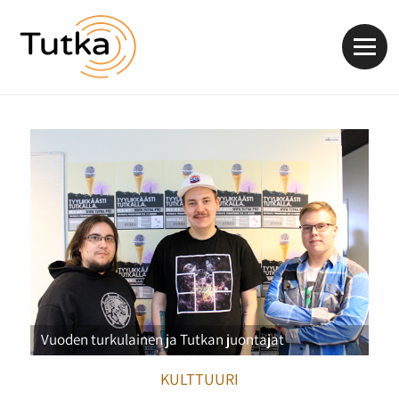
Valik
Vuoden turkulainen ja Tutkan juontajat
KULTTUURI