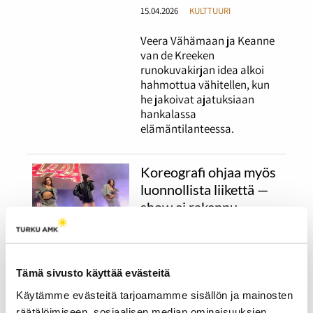
15.04.2026
KULTTUURI
Veera Vähämaan ja Keanne
van de Kreeken
runokuvakirjan idea alkoi
hahmottua vähitellen, kun
he jakoivat ajatuksiaan
hankalassa
elämäntilanteessa.
Koreografi ohjaa myös
luonnollista liikettä —
show ei rakennu
yhdessä yössä
26.03.2026
KULTTUURI
Tämä sivusto käyttää evästeitä
Artistin luonnollinen liike
lavalla vaatii tarkkaa
Käytämme evästeitä tarjoamamme sisällön ja mainosten
suunnittelua, samoin kuin
räätälöimiseen, sosiaalisen median ominaisuuksien