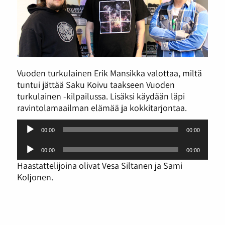
Vuoden turkulainen Erik Mansikka valottaa, miltä
tuntui jättää Saku Koivu taakseen Vuoden
turkulainen -kilpailussa. Lisäksi käydään läpi
ravintolamaailman elämää ja kokkitarjontaa.
Äänitoistin
00:00
00:00
Äänitoistin
00:00
00:00
Haastattelijoina olivat Vesa Siltanen ja Sami
Koljonen.