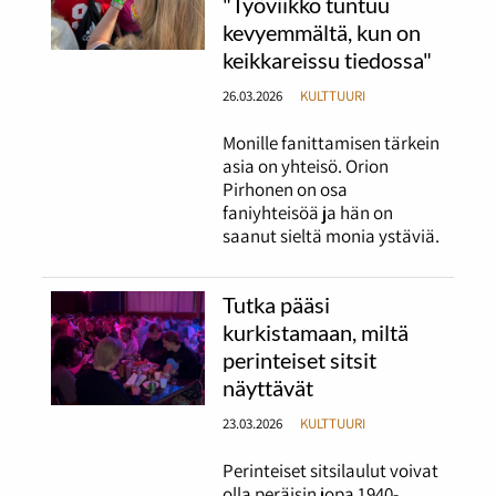
"Työviikko tuntuu
kevyemmältä, kun on
keikkareissu tiedossa"
26.03.2026
KULTTUURI
Monille fanittamisen tärkein
asia on yhteisö. Orion
Pirhonen on osa
faniyhteisöä ja hän on
saanut sieltä monia ystäviä.
Tutka pääsi
kurkistamaan, miltä
perinteiset sitsit
näyttävät
23.03.2026
KULTTUURI
Perinteiset sitsilaulut voivat
olla peräisin jopa 1940-