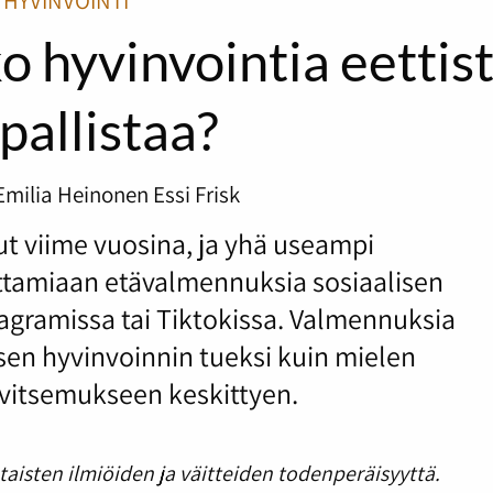
HYVINVOINTI
o hyvinvointia eettis
pallistaa?
Emilia Heinonen
Essi Frisk
t viime vuosina, ja yhä useampi
ottamiaan etävalmennuksia sosiaalisen
tagramissa tai Tiktokissa. Valmennuksia
sen hyvinvoinnin tueksi kuin mielen
ravitsemukseen keskittyen.
taisten ilmiöiden ja väitteiden todenperäisyyttä.