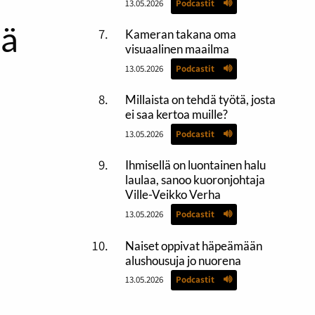
13.05.2026
Podcastit
tä
Kameran takana oma
visuaalinen maailma
13.05.2026
Podcastit
Millaista on tehdä työtä, josta
ei saa kertoa muille?
13.05.2026
Podcastit
Ihmisellä on luontainen halu
laulaa, sanoo kuoronjohtaja
Ville-Veikko Verha
13.05.2026
Podcastit
Naiset oppivat häpeämään
alushousuja jo nuorena
13.05.2026
Podcastit