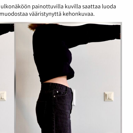
lkonäköön painottuvilla kuvilla saattaa luoda
a muodostaa vääristynyttä kehonkuvaa.