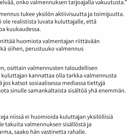
 selvää, onko valmennuksen tarjoajalla vakuutusta.”
ennus tukee yksilön aktiivisuutta ja toimijuutta.
 ole realistista luvata kuluttajalle, että
loa kuukaudessa.
innittää huomiota valmentajan riittävään
kä siihen, perustuuko valmennus
n, osittain valmennusten taloudellisen
kuluttajan kannattaa olla tarkka valmennusta
tä jos katsot sosiaalisessa mediassa tiettyjä
jota sinulle samankaltaista sisältöä yhä enemmän.
ja niissä ei huomioida kuluttajan yksilöllisiä
le takuita valmennuksen sisällöstä ja
varma, saako hän vastinetta rahalle.