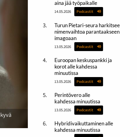
aina jää työpaikalle
14.05.2026
Podcastit
Turun Pietari-seura harkitsee
nimenvaihtoa parantaakseen
imagoaan
13.05.2026
Podcastit
Euroopan keskuspankki ja
korot alle kahdessa
minuutissa
13.05.2026
Podcastit
Perintövero alle
kahdessa minuutissa
13.05.2026
Podcastit
äkyvä
Hybridivaikuttaminen alle
kahdessa minuutissa