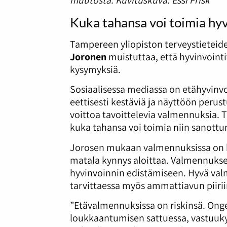
muutosta. Kuvituskuva: Essi Frisk
Kuka tahansa voi toimia hy
Tampereen yliopiston terveystieteid
Joronen
muistuttaa, että hyvinvointi
kysymyksiä.
Sosiaalisessa mediassa on etähyvinv
eettisesti kestäviä ja näyttöön perus
voittoa tavoittelevia valmennuksia.
kuka tahansa voi toimia niin sanott
Jorosen mukaan valmennuksissa on h
matala kynnys aloittaa. Valmennukset
hyvinvoinnin edistämiseen. Hyvä valm
tarvittaessa myös ammattiavun piirii
”Etävalmennuksissa on riskinsä. Ong
loukkaantumisen sattuessa, vastuuk