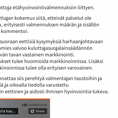
ttoja etähyvinvointivalmennuksiin liittyen.
tajan kokemus siitä, etteivät palvelut ole
tu, erityisesti valmennuksen määrän ja sisällön
kommentoi.
 suoraan eettisiä kysymyksiä harhaanjohtavaan
siamies valvoo kuluttajasuojalainsäädännön
yvän tavan vastainen markkinointi.
ukset tulee huomioida markkinoinnissa. Lisäksi
kinoinnissa tulee olla erityisen varovainen.
nattaa siis perehtyä valmentajan taustoihin ja
lä ja oikealla tiedolla varustettu
n eettinen ja aidosti ihmisen hyvinvointia tukeva.