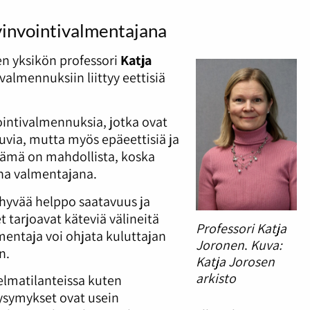
vinvointivalmentajana
en yksikön professori
Katja
valmennuksiin liittyy eettisiä
ointivalmennuksia, jotka ovat
tuvia, mutta myös epäeettisiä ja
 Tämä on mahdollista, koska
una valmentajana.
yvää helppo saatavuus ja
 tarjoavat käteviä välineitä
Professori Katja
entaja voi ohjata kuluttajan
Joronen
.
Kuva:
n.
Katja Jorosen
arkisto
elmatilanteissa kuten
ysymykset ovat usein