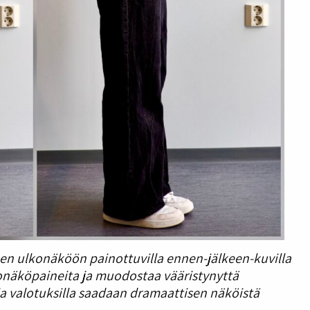
n ulkonäköön painottuvilla ennen-jälkeen-kuvilla
konäköpaineita ja muodostaa vääristynyttä
ja valotuksilla saadaan dramaattisen näköistä