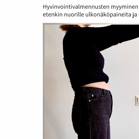
Hyvinvointivalmennusten myyminen u
etenkin nuorille ulkonäköpaineita j