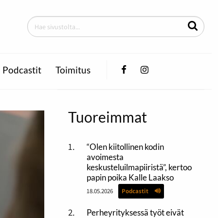
Facebook
Instagram
Podcastit
Toimitus
Tuoreimmat
“Olen kiitollinen kodin
avoimesta
keskusteluilmapiiristä”, kertoo
papin poika Kalle Laakso
18.05.2026
Podcastit
Perheyrityksessä työt eivät