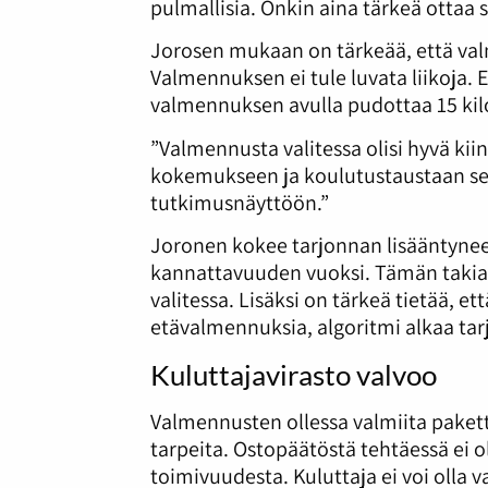
pulmallisia. Onkin aina tärkeä ottaa
Jorosen mukaan on tärkeää, että valm
Valmennuksen ei tule luvata liikoja. Ei
valmennuksen avulla pudottaa 15 ki
”Valmennusta valitessa olisi hyvä ki
kokemukseen ja koulutustaustaan se
tutkimusnäyttöön.”
Joronen kokee tarjonnan lisääntynee
kannattavuuden vuoksi. Tämän takia 
valitessa. Lisäksi on tärkeä tietää, et
etävalmennuksia, algoritmi alkaa tar
Kuluttajavirasto valvoo
Valmennusten ollessa valmiita pakette
tarpeita. Ostopäätöstä tehtäessä ei o
toimivuudesta. Kuluttaja ei voi olla 