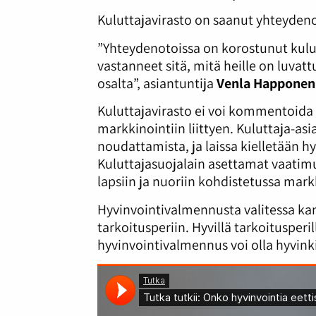
Kuluttajavirasto on saanut yhteydeno
”Yhteydenotoissa on korostunut kulut
vastanneet sitä, mitä heille on luvat
osalta”, asiantuntija
Venla Happonen
Kuluttajavirasto ei voi kommentoida
markkinointiin liittyen. Kuluttaja-a
noudattamista, ja laissa kielletään h
Kuluttajasuojalain asettamat vaatim
lapsiin ja nuoriin kohdistetussa mark
Hyvinvointivalmennusta valitessa kan
tarkoitusperiin. Hyvillä tarkoitusperil
hyvinvointivalmennus voi olla hyvinki