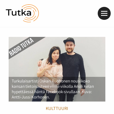
Valik
Turkulaisartisti Oskari Ruohonen nousi koko
kansan tietoisuuteen viime viikolla Anssi Kelan
hypettäessä häntä Facebook-sivullaan. Kuva:
Antti-Jussi Korhonen.
KULTTUURI