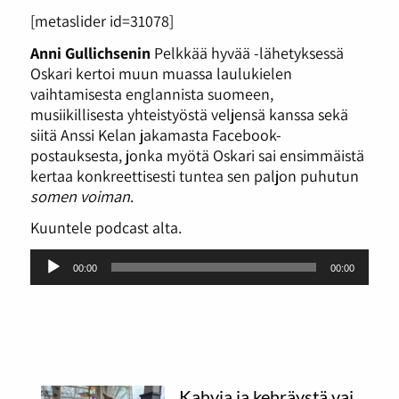
[metaslider id=31078]
Anni Gullichsenin
Pelkkää hyvää -lähetyksessä
Oskari kertoi muun muassa laulukielen
vaihtamisesta englannista suomeen,
musiikillisesta yhteistyöstä veljensä kanssa sekä
siitä Anssi Kelan jakamasta Facebook-
postauksesta, jonka myötä Oskari sai ensimmäistä
kertaa konkreettisesti tuntea sen paljon puhutun
somen voiman
.
Kuuntele podcast alta.
Äänitoistin
00:00
00:00
Kahvia ja kehräystä vai