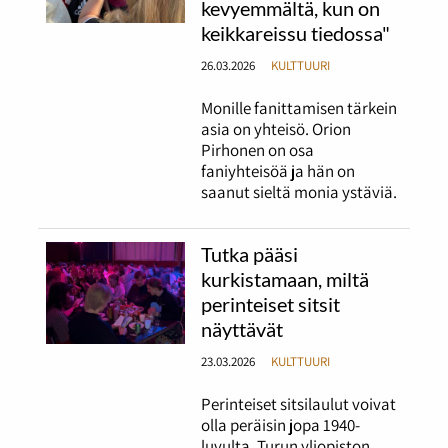
kevyemmältä, kun on
keikkareissu tiedossa"
26.03.2026
KULTTUURI
Monille fanittamisen tärkein
asia on yhteisö. Orion
Pirhonen on osa
faniyhteisöä ja hän on
saanut sieltä monia ystäviä.
Tutka pääsi
kurkistamaan, miltä
perinteiset sitsit
näyttävät
23.03.2026
KULTTUURI
Perinteiset sitsilaulut voivat
olla peräisin jopa 1940-
luvulta. Turun yliopiston