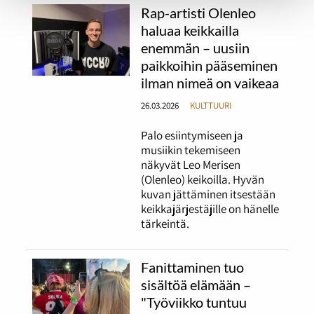
Rap-artisti Olenleo
haluaa keikkailla
enemmän – uusiin
paikkoihin pääseminen
ilman nimeä on vaikeaa
26.03.2026
KULTTUURI
Palo esiintymiseen ja
musiikin tekemiseen
näkyvät Leo Merisen
(Olenleo) keikoilla. Hyvän
kuvan jättäminen itsestään
keikkajärjestäjille on hänelle
tärkeintä.
Fanittaminen tuo
sisältöä elämään –
"Työviikko tuntuu