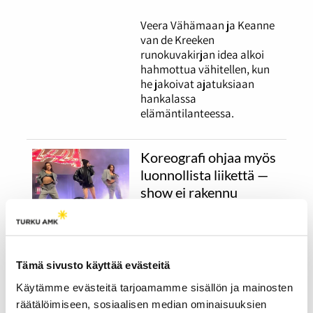
Veera Vähämaan ja Keanne
van de Kreeken
runokuvakirjan idea alkoi
hahmottua vähitellen, kun
he jakoivat ajatuksiaan
hankalassa
elämäntilanteessa.
Koreografi ohjaa myös
luonnollista liikettä —
show ei rakennu
yhdessä yössä
26.03.2026
KULTTUURI
Artistin luonnollinen liike
Tämä sivusto käyttää evästeitä
lavalla vaatii tarkkaa
Käytämme evästeitä tarjoamamme sisällön ja mainosten
suunnittelua, samoin kuin
räätälöimiseen, sosiaalisen median ominaisuuksien
tanssijoiden koreografiat.