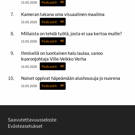
13.05.2026
Podcastit
Kameran takana oma visuaalinen maailma
13.05.2026
Podcastit
Millaista on tehdä työtä, josta ei saa kertoa muille?
13.05.2026
Podcastit
Ihmisellä on luontainen halu laulaa, sanoo
kuoronjohtaja Ville-Veikko Verha
13.05.2026
Podcastit
Naiset oppivat häpeämään alushousuja jo nuorena
13.05.2026
Podcastit
Saavutettavuusseloste
Evästeasetukset