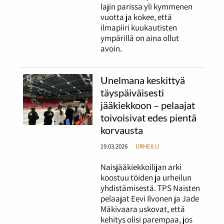
lajin parissa yli kymmenen
vuotta ja kokee, että
ilmapiiri kuukautisten
ympärillä on aina ollut
avoin.
Unelmana keskittyä
täyspäiväisesti
jääkiekkoon – pelaajat
toivoisivat edes pientä
korvausta
19.03.2026
URHEILU
Naisjääkiekkoilijan arki
koostuu töiden ja urheilun
yhdistämisestä. TPS Naisten
pelaajat Eevi Ilvonen ja Jade
Mäkivaara uskovat, että
kehitys olisi parempaa, jos