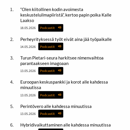
“Olen kiitollinen kodin avoimesta
keskusteluilmapiiristä”, kertoo papin poika Kalle
Laakso
18.05.2026
Podcastit
Perheyrityksessä työt eivät aina jää työpaikalle
14.05.2026
Podcastit
Turun Pietari-seura harkitsee nimenvaihtoa
parantaakseen imagoaan
13.05.2026
Podcastit
Euroopan keskuspankki ja korot alle kahdessa
minuutissa
13.05.2026
Podcastit
Perintövero alle kahdessa minuutissa
13.05.2026
Podcastit
Hybridivaikuttaminen alle kahdessa minuutissa