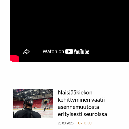
Naisjääkiekon
kehittyminen vaatii
asennemuutosta
erityisesti seuroissa
26.03.2026
URHEILU