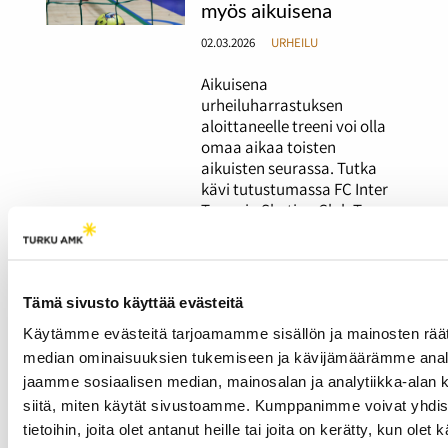
myös aikuisena
02.03.2026
URHEILU
Aikuisena
urheiluharrastuksen
aloittaneelle treeni voi olla
omaa aikaa toisten
aikuisten seurassa. Tutka
kävi tutustumassa FC Inter
Turun ja Skating Club Turun
tarjoamiin matalan
kynnyksen
harrastusryhmiin. Aikuisena
luistelun aloittanut Inka
Tämä sivusto käyttää evästeitä
Heinonen rakastui lajiin heti
Käytämme evästeitä tarjoamamme sisällön ja mainosten räät
ensimmäisissä treeneissä.
median ominaisuuksien tukemiseen ja kävijämäärämme anal
jaamme sosiaalisen median, mainosalan ja analytiikka-alan 
Kuukautiskierron
siitä, miten käytät sivustoamme. Kumppanimme voivat yhdistä
vaikutuksista
tietoihin, joita olet antanut heille tai joita on kerätty, kun olet