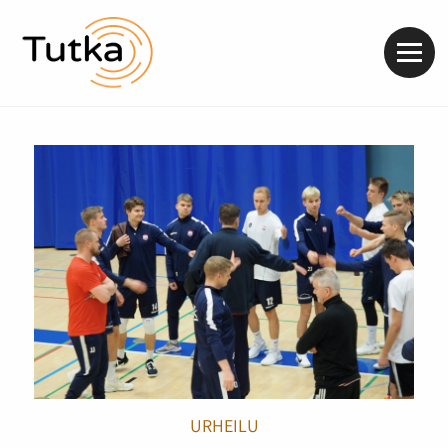
Valik
URHEILU