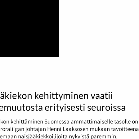
äkiekon kehittyminen vaatii
muutosta erityisesti seuroissa
ekon kehittäminen Suomessa ammattimaiselle tasolle on 
uroraliigan johtajan Henni Laaksosen mukaan tavoitteena
kemaan naisjääkiekkoilijoita nykyistä paremmin.