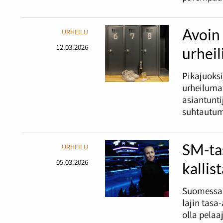
Avoin 
URHEILU
12.03.2026
urheil
Pikajuoks
urheiluma
asiantunt
suhtautum
SM-ta
URHEILU
05.03.2026
kallis
Suomessa 
lajin tasa
olla pelaa