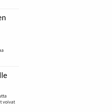
en
aa
lle
utta
t voivat