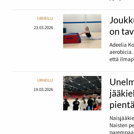
Joukk
URHEILU
23.03.2026
on tav
Adeelia Ko
aerobicia.
että ilmap
Unelma
URHEILU
19.03.2026
jääkie
pient
Naisjääkie
Naisten pe
parempaa, 