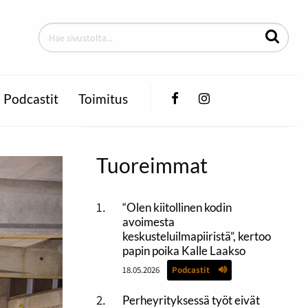
Facebook
Instagram
Podcastit
Toimitus
Tuoreimmat
“Olen kiitollinen kodin
avoimesta
keskusteluilmapiiristä”, kertoo
papin poika Kalle Laakso
18.05.2026
Podcastit
Perheyrityksessä työt eivät