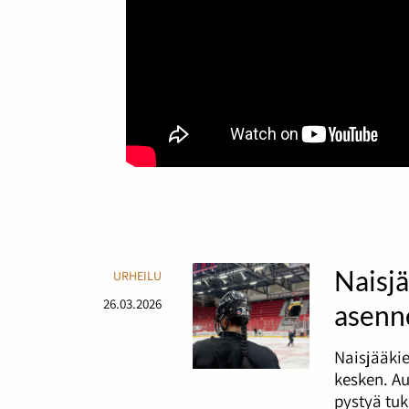
Naisjä
URHEILU
26.03.2026
asenne
Naisjääki
kesken. A
pystyä tu