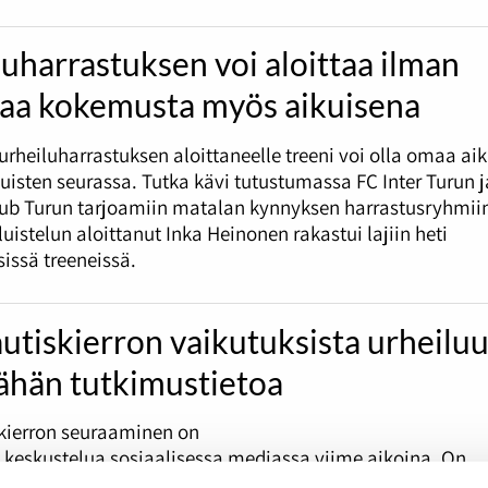
uharrastuksen voi aloittaa ilman
aa kokemusta myös aikuisena
urheiluharrastuksen aloittaneelle treeni voi olla omaa ai
kuisten seurassa. Tutka kävi tutustumassa FC Inter Turun j
lub Turun tarjoamiin matalan kynnyksen harrastusryhmii
luistelun aloittanut Inka Heinonen rakastui lajiin heti
issä treeneissä.
utiskierron vaikutuksista urheilu
vähän tutkimustietoa
kierron seuraaminen on
 keskustelua sosiaalisessa mediassa viime aikoina. On
simerkiksi sitä, miten harjoittelussa kannattaa ottaa