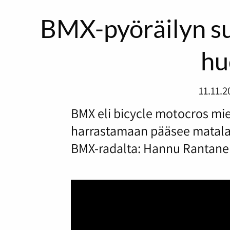
BMX-pyöräilyn su
hu
11.11.2
BMX eli bicycle motocros mie
harrastamaan pääsee matalal
BMX-radalta: Hannu Rantanen