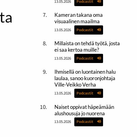
13.05.2026
Podcastit
ta
Kameran takana oma
visuaalinen maailma
13.05.2026
Podcastit
Millaista on tehdä työtä, josta
ei saa kertoa muille?
13.05.2026
Podcastit
Ihmisellä on luontainen halu
laulaa, sanoo kuoronjohtaja
Ville-Veikko Verha
13.05.2026
Podcastit
Naiset oppivat häpeämään
alushousuja jo nuorena
13.05.2026
Podcastit