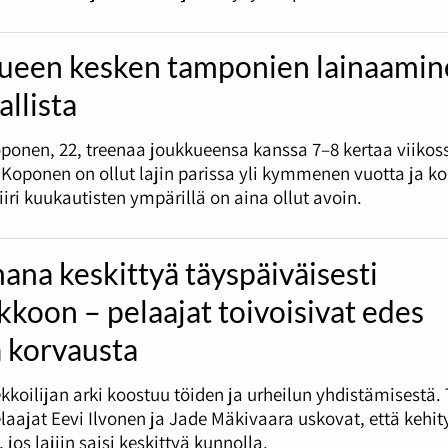
ueen kesken tamponien lainaamin
allista
ponen, 22, treenaa joukkueensa kanssa 7–8 kertaa viikoss
 Koponen on ollut lajin parissa yli kymmenen vuotta ja ko
iiri kuukautisten ympärillä on aina ollut avoin.
na keskittyä täyspäiväisesti
kkoon – pelaajat toivoisivat edes
ä korvausta
kkoilijan arki koostuu töiden ja urheilun yhdistämisestä.
laajat Eevi Ilvonen ja Jade Mäkivaara uskovat, että kehity
jos lajiin saisi keskittyä kunnolla.