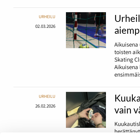
Urheil
URHEILU
02.03.2026
aiemp
Aikuisena 
toisten ai
Skating C
Aikuisena 
ensimmäis
Kuuka
URHEILU
26.02.2026
vain 
Kuukautis
herättänyt
mietitty e