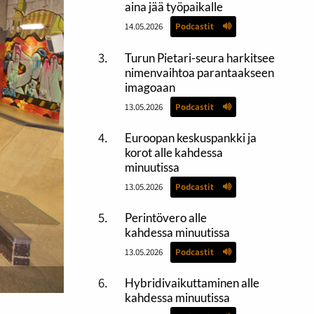
aina jää työpaikalle
14.05.2026
Podcastit
Turun Pietari-seura harkitsee
nimenvaihtoa parantaakseen
imagoaan
13.05.2026
Podcastit
Euroopan keskuspankki ja
korot alle kahdessa
minuutissa
13.05.2026
Podcastit
Perintövero alle
kahdessa minuutissa
13.05.2026
Podcastit
Hybridivaikuttaminen alle
kahdessa minuutissa