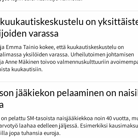
kuukautiskeskustelu on yksittäist
ijoiden varassa
ija Emma Tainio kokee, että kuukautiskeskustelu on
alimassa yksilöiden varassa. Urheilutoimen johtamisen
ija Anne Mäkinen toivoo valmennuskulttuuriin avoimemp
ista kuukautisiin.
son jääkiekon pelaaminen on naisi
ta
on pelattu SM-tasoista naisjääkiekkoa noin 40 vuotta, m
-arvotyö laahaa edelleen jäljessä. Esimerkiksi kausimaksu
jilla jopa tuhansia euroja.