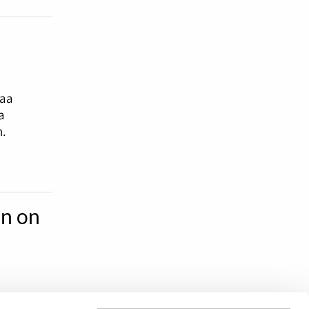
kaa
a
n.
un on