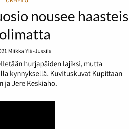
URHEILU
osio nousee haasteis
olimatta
021
Miikka Ylä-Jussila
lletään hurjapäiden lajiksi, mutta
la kynnyksellä. Kuvituskuvat Kupittaan
 ja Jere Keskiaho.