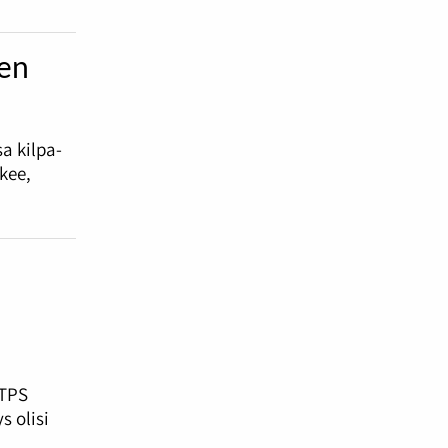
en
a kilpa-
kee,
 TPS
s olisi