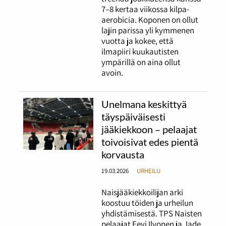
7–8 kertaa viikossa kilpa-
aerobicia. Koponen on ollut
lajin parissa yli kymmenen
vuotta ja kokee, että
ilmapiiri kuukautisten
ympärillä on aina ollut
avoin.
Unelmana keskittyä
täyspäiväisesti
jääkiekkoon – pelaajat
toivoisivat edes pientä
korvausta
19.03.2026
URHEILU
Naisjääkiekkoilijan arki
koostuu töiden ja urheilun
yhdistämisestä. TPS Naisten
pelaajat Eevi Ilvonen ja Jade