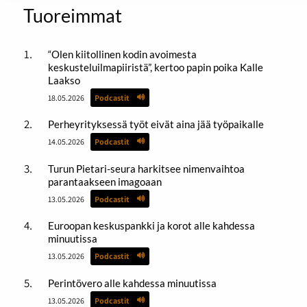
Tuoreimmat
“Olen kiitollinen kodin avoimesta
keskusteluilmapiiristä”, kertoo papin poika Kalle
Laakso
18.05.2026
Podcastit
Perheyrityksessä työt eivät aina jää työpaikalle
14.05.2026
Podcastit
Turun Pietari-seura harkitsee nimenvaihtoa
parantaakseen imagoaan
13.05.2026
Podcastit
Euroopan keskuspankki ja korot alle kahdessa
minuutissa
13.05.2026
Podcastit
Perintövero alle kahdessa minuutissa
13.05.2026
Podcastit