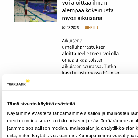
voi aloittaa ilman
aiempaa kokemusta
myös aikuisena
02.03.2026
URHEILU
Aikuisena
urheiluharrastuksen
aloittaneelle treeni voi olla
omaa aikaa toisten
aikuisten seurassa. Tutka
kävi tutustumassa FC Inter
Turun ja Skating Club Turun
tarjoamiin matalan
kynnyksen
harrastusryhmiin. Aikuisena
Tämä sivusto käyttää evästeitä
luistelun aloittanut Inka
Heinonen rakastui lajiin heti
Käytämme evästeitä tarjoamamme sisällön ja mainosten räät
ensimmäisissä treeneissä.
median ominaisuuksien tukemiseen ja kävijämäärämme anal
jaamme sosiaalisen median, mainosalan ja analytiikka-alan 
siitä, miten käytät sivustoamme. Kumppanimme voivat yhdistä
Kuukautiskierron