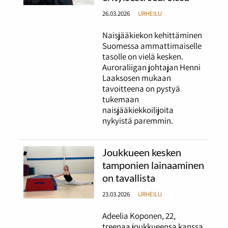
26.03.2026
URHEILU
Naisjääkiekon kehittäminen
Suomessa ammattimaiselle
tasolle on vielä kesken.
Auroraliigan johtajan Henni
Laaksosen mukaan
tavoitteena on pystyä
tukemaan
naisjääkiekkoilijoita
nykyistä paremmin.
Joukkueen kesken
tamponien lainaaminen
on tavallista
23.03.2026
URHEILU
Adeelia Koponen, 22,
treenaa joukkueensa kanssa