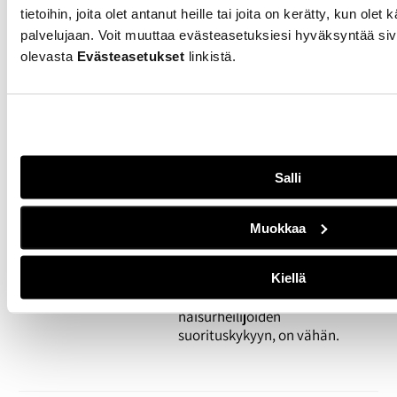
tietoihin, joita olet antanut heille tai joita on kerätty, kun olet
vaikutuksista
palvelujaan. Voit muuttaa evästeasetuksiesi hyväksyntää siv
urheiluun on vain
olevasta
Evästeasetukset
linkistä.
vähän tutkimustietoa
26.02.2026
URHEILU
Kuukautiskierron
seuraaminen on
herättänyt keskustelua sosiaalises
Salli
mietitty esimerkiksi sitä, miten ha
ottaa
huomioon kuukautiskierto ja
Muokkaa
sen
vaiheet. Tutkimustuloksia
siitä, miten kuukautiset
Kiellä
vaikuttavat
naisurheilijoiden
suorituskykyyn, on vähän.