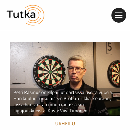
Valik
Petri Rasmus on kilpaillut dartsissa useita vuosia.
Hän kuuluu turkulaiseen Proffan Tikka- seuraan,
jossa hän vastaa muun muassa sm-
liigajoukkueista. Kuva: Viivi Timonen
URHEILU