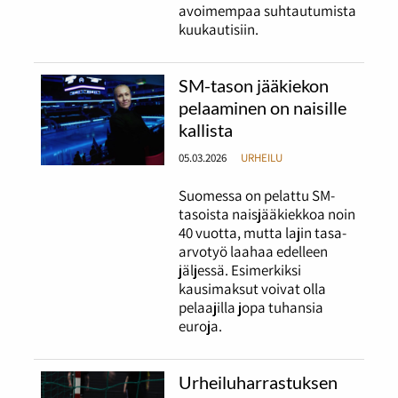
avoimempaa suhtautumista
kuukautisiin.
SM-tason jääkiekon
pelaaminen on naisille
kallista
05.03.2026
URHEILU
Suomessa on pelattu SM-
tasoista naisjääkiekkoa noin
40 vuotta, mutta lajin tasa-
arvotyö laahaa edelleen
jäljessä. Esimerkiksi
kausimaksut voivat olla
pelaajilla jopa tuhansia
euroja.
Urheiluharrastuksen