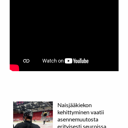
Naisjääkiekon
kehittyminen vaatii
asennemuutosta
erityisesti seuroissa