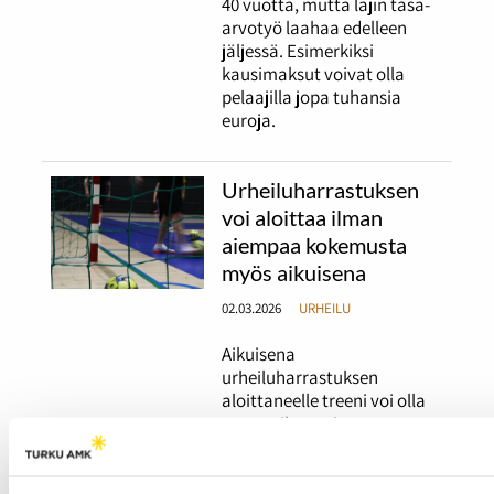
40 vuotta, mutta lajin tasa-
arvotyö laahaa edelleen
jäljessä. Esimerkiksi
kausimaksut voivat olla
pelaajilla jopa tuhansia
euroja.
Urheiluharrastuksen
voi aloittaa ilman
aiempaa kokemusta
myös aikuisena
02.03.2026
URHEILU
Aikuisena
urheiluharrastuksen
aloittaneelle treeni voi olla
omaa aikaa toisten
aikuisten seurassa. Tutka
kävi tutustumassa FC Inter
Turun ja Skating Club Turun