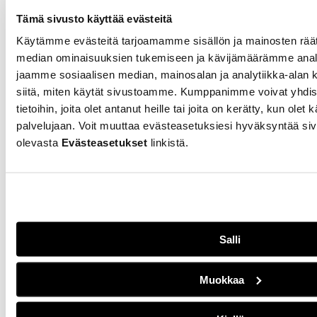
tarjoamiin matalan
Tämä sivusto käyttää evästeitä
kynnyksen
Käytämme evästeitä tarjoamamme sisällön ja mainosten räät
harrastusryhmiin. Aikuisena
luistelun aloittanut Inka
median ominaisuuksien tukemiseen ja kävijämäärämme anal
Heinonen rakastui lajiin heti
jaamme sosiaalisen median, mainosalan ja analytiikka-alan 
ensimmäisissä treeneissä.
siitä, miten käytät sivustoamme. Kumppanimme voivat yhdistä
tietoihin, joita olet antanut heille tai joita on kerätty, kun olet
palvelujaan. Voit muuttaa evästeasetuksiesi hyväksyntää siv
Kuukautiskierron
olevasta
Evästeasetukset
linkistä.
vaikutuksista
urheiluun on vain
vähän tutkimustietoa
26.02.2026
URHEILU
Kuukautiskierron
Salli
seuraaminen on
herättänyt keskustelua sosiaalises
Muokkaa
mietitty esimerkiksi sitä, miten ha
ottaa
huomioon kuukautiskierto ja