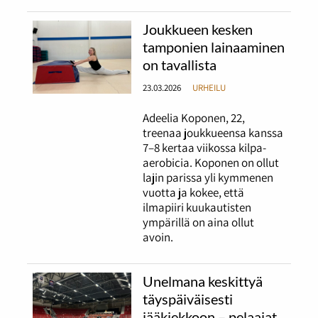
Joukkueen kesken
tamponien lainaaminen
on tavallista
23.03.2026
URHEILU
Adeelia Koponen, 22,
treenaa joukkueensa kanssa
7–8 kertaa viikossa kilpa-
aerobicia. Koponen on ollut
lajin parissa yli kymmenen
vuotta ja kokee, että
ilmapiiri kuukautisten
ympärillä on aina ollut
avoin.
Unelmana keskittyä
täyspäiväisesti
jääkiekkoon – pelaajat