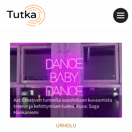
Valik
Aat.Creativen tunneilla suositellaan kuvaamista
treenin ja kehittymisen tueksi. Kuva: Saga
Hankaniemi
URHEILU