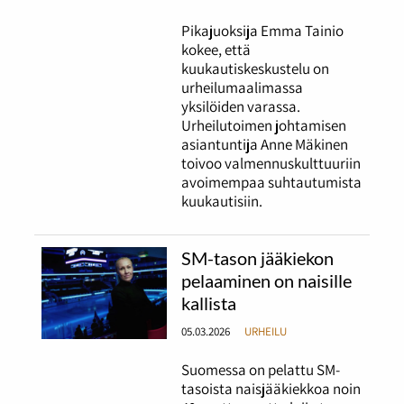
Pikajuoksija Emma Tainio
kokee, että
kuukautiskeskustelu on
urheilumaalimassa
yksilöiden varassa.
Urheilutoimen johtamisen
asiantuntija Anne Mäkinen
toivoo valmennuskulttuuriin
avoimempaa suhtautumista
kuukautisiin.
SM-tason jääkiekon
pelaaminen on naisille
kallista
05.03.2026
URHEILU
Suomessa on pelattu SM-
tasoista naisjääkiekkoa noin