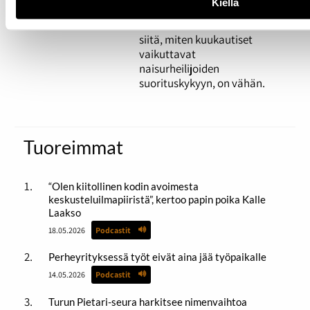
Kiellä
sen
vaiheet. Tutkimustuloksia
siitä, miten kuukautiset
vaikuttavat
naisurheilijoiden
suorituskykyyn, on vähän.
Tuoreimmat
“Olen kiitollinen kodin avoimesta
keskusteluilmapiiristä”, kertoo papin poika Kalle
Laakso
18.05.2026
Podcastit
Perheyrityksessä työt eivät aina jää työpaikalle
14.05.2026
Podcastit
Turun Pietari-seura harkitsee nimenvaihtoa