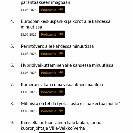
parantaakseen imagoaan
13.05.2026
Podcastit
Euroopan keskuspankki ja korot alle kahdessa
minuutissa
13.05.2026
Podcastit
Perintövero alle kahdessa minuutissa
13.05.2026
Podcastit
Hybridivaikuttaminen alle kahdessa minuutissa
13.05.2026
Podcastit
Kameran takana oma visuaalinen maailma
13.05.2026
Podcastit
Millaista on tehdä työtä, josta ei saa kertoa muille?
13.05.2026
Podcastit
Ihmisellä on luontainen halu laulaa, sanoo
kuoronjohtaja Ville-Veikko Verha