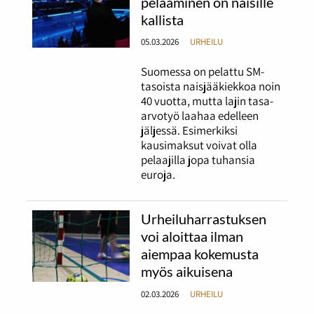
pelaaminen on naisille
kallista
05.03.2026
URHEILU
Suomessa on pelattu SM-
tasoista naisjääkiekkoa noin
40 vuotta, mutta lajin tasa-
arvotyö laahaa edelleen
jäljessä. Esimerkiksi
kausimaksut voivat olla
pelaajilla jopa tuhansia
euroja.
Urheiluharrastuksen
voi aloittaa ilman
aiempaa kokemusta
myös aikuisena
02.03.2026
URHEILU