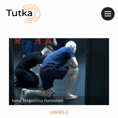
Valik
kuva: Maijastiina Hannonen
URHEILU