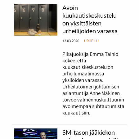
Avoin
kuukautiskeskustelu
on yksittäisten
urheilijoiden varassa
12.03.2026
URHEILU
Pikajuoksija Emma Tainio
kokee, että
kuukautiskeskustelu on
urheilumaalimassa
yksilöiden varassa.
Urheilutoimen johtamisen
asiantuntija Anne Mäkinen
toivoo valmennuskulttuuriin
avoimempaa suhtautumista
kuukautisiin.
SM-tason jääkiekon