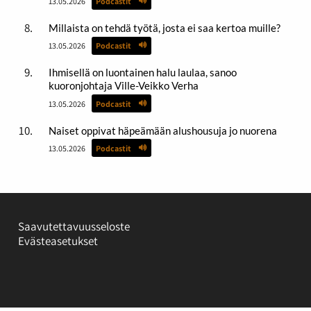
13.05.2026
Podcastit
Millaista on tehdä työtä, josta ei saa kertoa muille?
13.05.2026
Podcastit
Ihmisellä on luontainen halu laulaa, sanoo
kuoronjohtaja Ville-Veikko Verha
13.05.2026
Podcastit
Naiset oppivat häpeämään alushousuja jo nuorena
13.05.2026
Podcastit
Saavutettavuusseloste
Evästeasetukset