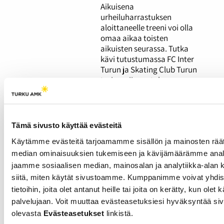
Aikuisena
urheiluharrastuksen
aloittaneelle treeni voi olla
omaa aikaa toisten
aikuisten seurassa. Tutka
kävi tutustumassa FC Inter
Turun ja Skating Club Turun
tarjoamiin matalan
kynnyksen
harrastusryhmiin. Aikuisena
luistelun aloittanut Inka
Heinonen rakastui lajiin heti
Tämä sivusto käyttää evästeitä
ensimmäisissä treeneissä.
Käytämme evästeitä tarjoamamme sisällön ja mainosten räät
median ominaisuuksien tukemiseen ja kävijämäärämme anal
Kuukautiskierron
jaamme sosiaalisen median, mainosalan ja analytiikka-alan 
vaikutuksista
siitä, miten käytät sivustoamme. Kumppanimme voivat yhdistä
urheiluun on vain
tietoihin, joita olet antanut heille tai joita on kerätty, kun olet
vähän tutkimustietoa
palvelujaan. Voit muuttaa evästeasetuksiesi hyväksyntää siv
olevasta
Evästeasetukset
linkistä.
26.02.2026
URHEILU