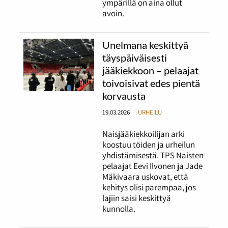
ympärillä on aina ollut
avoin.
Unelmana keskittyä
täyspäiväisesti
jääkiekkoon – pelaajat
toivoisivat edes pientä
korvausta
19.03.2026
URHEILU
Naisjääkiekkoilijan arki
koostuu töiden ja urheilun
yhdistämisestä. TPS Naisten
pelaajat Eevi Ilvonen ja Jade
Mäkivaara uskovat, että
kehitys olisi parempaa, jos
lajiin saisi keskittyä
kunnolla.