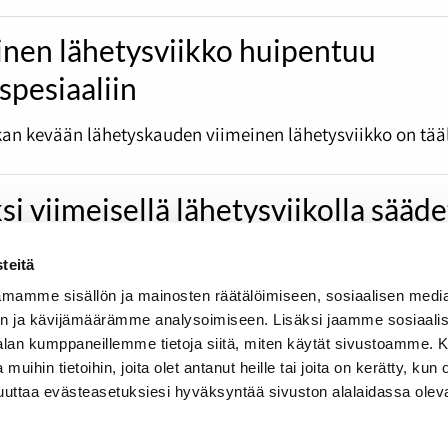
inen lähetysviikko huipentuu
spesiaaliin
an kevään lähetyskauden viimeinen lähetysviikko on tääl
si viimeisellä lähetysviikolla sääd
ax -hengessä
teitä
tä on toivuttu ja on taas aika kuuluttaa tutkalaisten ilo
mamme sisällön ja mainosten räätälöimiseen, sosiaalisen medi
n ja kävijämäärämme analysoimiseen. Lisäksi jaamme sosiaali
-alan kumppaneillemme tietoja siitä, miten käytät sivustoamme
 muihin tietoihin, joita olet antanut heille tai joita on kerätty, kun 
muuttaa evästeasetuksiesi hyväksyntää sivuston alalaidassa olev