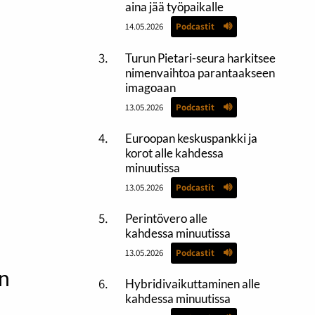
aina jää työpaikalle
14.05.2026
Podcastit
Turun Pietari-seura harkitsee
nimenvaihtoa parantaakseen
imagoaan
13.05.2026
Podcastit
Euroopan keskuspankki ja
korot alle kahdessa
minuutissa
13.05.2026
Podcastit
Perintövero alle
kahdessa minuutissa
13.05.2026
Podcastit
n
Hybridivaikuttaminen alle
kahdessa minuutissa