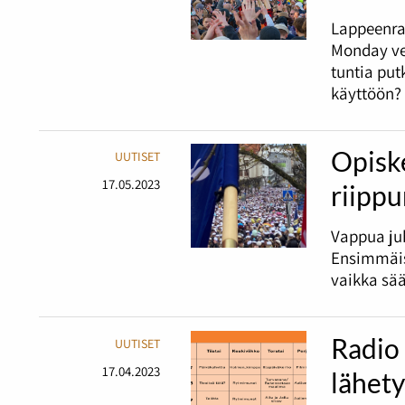
Lappeenra
Monday ve
tuntia pu
käyttöön?
Opiske
UUTISET
17.05.2023
riipp
Vappua juh
Ensimmäis
vaikka sää
Radio
UUTISET
17.04.2023
lähet