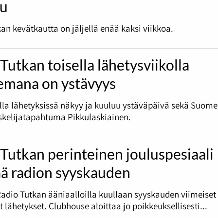
lu
an kevätkautta on jäljellä enää kaksi viikkoa.
Tutkan toisella lähetysviikolla
emana on ystävyys
olla lähetyksissä näkyy ja kuuluu ystäväpäivä sekä Suome
skelijatapahtuma Pikkulaskiainen.
Tutkan perinteinen jouluspesiaali
ää radion syyskauden
Radio Tutkan ääniaalloilla kuullaan syyskauden viimeiset
et lähetykset. Clubhouse aloittaa jo poikkeuksellisesti...