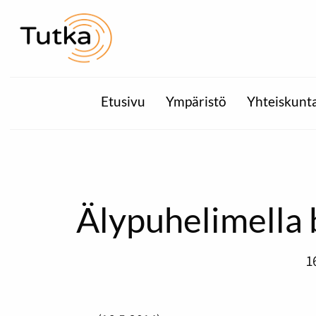
Etusivu
Ympäristö
Yhteiskunt
Älypuhelimella 
1