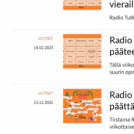
vierai
Radio Tutk
Radio 
UUTISET
14.02.2023
pääte
Tällä viik
suurin opi
Radio 
UUTISET
13.12.2022
päätt
Tiistaina 
viikottais