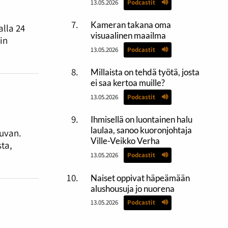
13.05.2026
Podcastit
Kameran takana oma
lla 24
visuaalinen maailma
in
13.05.2026
Podcastit
Millaista on tehdä työtä, josta
ei saa kertoa muille?
13.05.2026
Podcastit
Ihmisellä on luontainen halu
laulaa, sanoo kuoronjohtaja
kuvan.
Ville-Veikko Verha
ta,
13.05.2026
Podcastit
Naiset oppivat häpeämään
alushousuja jo nuorena
13.05.2026
Podcastit