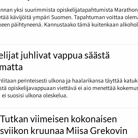
nnan yksi suurimmista opiskelijatapahtumista Marathon
tää kävijöitä ympäri Suomen. Tapahtuman voittaa olema
tkeen päihtyneenä. Kannustaako tämä kuitenkaan alkohol
lijat juhlivat vappua säästä
umatta
litaan perinteisesti ulkona ja haalarikansa täyttää katu
tä opiskelijavappuaan viettävä ei aio menettää kokemus
 ei suosisi ulkona oleskelua.
 Tutkan viimeisen kokonaisen
ysviikon kruunaa Miisa Grekovin