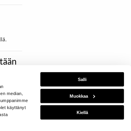
lä.
etään
Salli
sanomaa!
an
sen median,
Muokkaa
. Kumppanimme
olet käyttänyt
Kiellä
asta