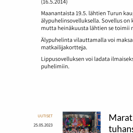
(16.5.2014)
Maanantaista 19.5. lähtien Turun ka
älypuhelinsovelluksella. Sovellus on 
mutta heinäkuusta lähtien se toimii 
Älypuhelinta vilauttamalla voi maksaa
matkailijakortteja.
Lippusovelluksen voi ladata ilmaiseks
puhelimiin.
Marat
UUTISET
25.05.2023
tuhans