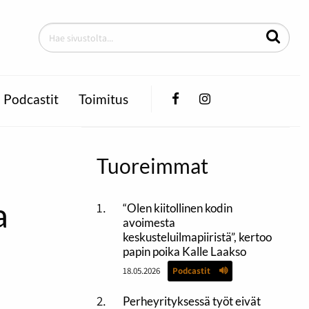
Facebook
Instagram
Podcastit
Toimitus
Tuoreimmat
a
“Olen kiitollinen kodin
avoimesta
keskusteluilmapiiristä”, kertoo
papin poika Kalle Laakso
18.05.2026
Podcastit
Perheyrityksessä työt eivät