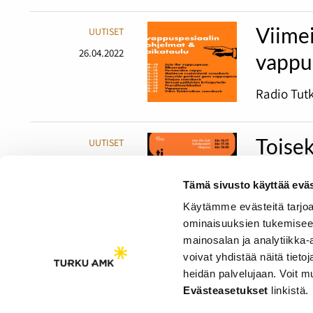
Viime
UUTISET
26.04.2022
vappu
Radio Tutk
Toisek
UUTISET
19.04.2022
Mad M
Tämä sivusto käyttää eväs
Pääsiäises
Käytämme evästeitä tarjoa
ominaisuuksien tukemisee
mainosalan ja analytiikka
voivat yhdistää näitä tietoja
heidän palvelujaan. Voit 
Saavutettavuusseloste
Evästeasetukset
linkistä.
Evästeasetukset