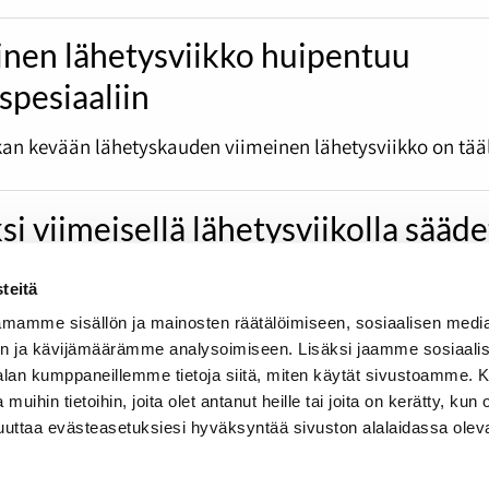
inen lähetysviikko huipentuu
spesiaaliin
an kevään lähetyskauden viimeinen lähetysviikko on tääl
si viimeisellä lähetysviikolla sääd
ax -hengessä
teitä
tä on toivuttu ja on taas aika kuuluttaa tutkalaisten ilo
mamme sisällön ja mainosten räätälöimiseen, sosiaalisen medi
n ja kävijämäärämme analysoimiseen. Lisäksi jaamme sosiaali
-alan kumppaneillemme tietoja siitä, miten käytät sivustoamme
 muihin tietoihin, joita olet antanut heille tai joita on kerätty, kun 
muuttaa evästeasetuksiesi hyväksyntää sivuston alalaidassa olev