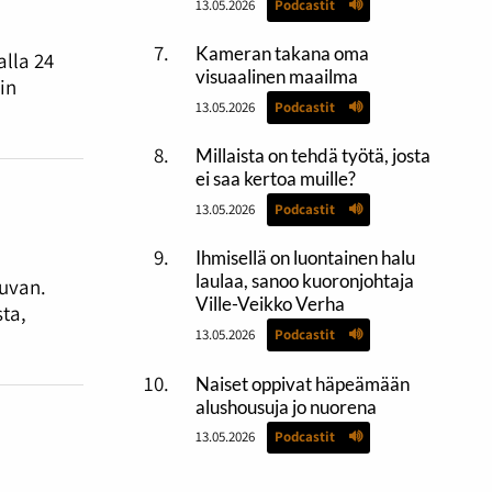
13.05.2026
Podcastit
Kameran takana oma
lla 24
visuaalinen maailma
in
13.05.2026
Podcastit
Millaista on tehdä työtä, josta
ei saa kertoa muille?
13.05.2026
Podcastit
Ihmisellä on luontainen halu
laulaa, sanoo kuoronjohtaja
kuvan.
Ville-Veikko Verha
ta,
13.05.2026
Podcastit
Naiset oppivat häpeämään
alushousuja jo nuorena
13.05.2026
Podcastit