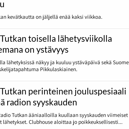
lu
an kevätkautta on jäljellä enää kaksi viikkoa.
Tutkan toisella lähetysviikolla
emana on ystävyys
olla lähetyksissä näkyy ja kuuluu ystäväpäivä sekä Suome
skelijatapahtuma Pikkulaskiainen.
Tutkan perinteinen jouluspesiaali
ää radion syyskauden
Radio Tutkan ääniaalloilla kuullaan syyskauden viimeiset
et lähetykset. Clubhouse aloittaa jo poikkeuksellisesti...