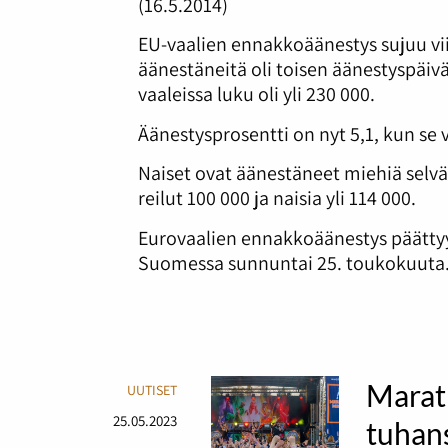
(16.5.2014)
EU-vaalien ennakkoäänestys sujuu v
äänestäneitä oli toisen äänestyspäivä
vaaleissa luku oli yli 230 000.
Äänestysprosentti on nyt 5,1, kun se v
Naiset ovat äänestäneet miehiä selv
reilut 100 000 ja naisia yli 114 000.
Eurovaalien ennakkoäänestys päättyy e
Suomessa sunnuntai 25. toukokuuta
Marat
UUTISET
25.05.2023
tuhans