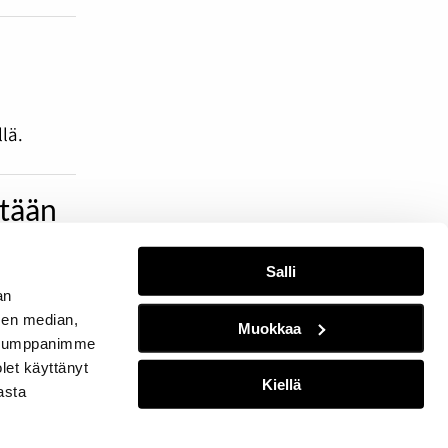
lä.
etään
Salli
sanomaa!
an
sen median,
Muokkaa
. Kumppanimme
olet käyttänyt
Kiellä
asta