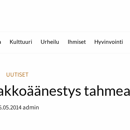
a
Kulttuuri
Urheilu
Ihmiset
Hyvinvointi
UUTISET
nakkoäänestys tahme
6.05.2014
admin