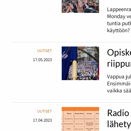
Lappeenra
Monday ve
tuntia pu
käyttöön?
Opiske
UUTISET
17.05.2023
riipp
Vappua juh
Ensimmäis
vaikka sää
Radio
UUTISET
17.04.2023
lähet