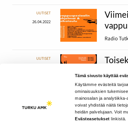
Viime
UUTISET
26.04.2022
vappu
Radio Tutk
Toisek
UUTISET
19.04.2022
Mad M
Tämä sivusto käyttää eväs
Pääsiäises
Käytämme evästeitä tarjoa
ominaisuuksien tukemisee
mainosalan ja analytiikka
voivat yhdistää näitä tietoja
heidän palvelujaan. Voit 
Saavutettavuusseloste
Evästeasetukset
linkistä.
Evästeasetukset