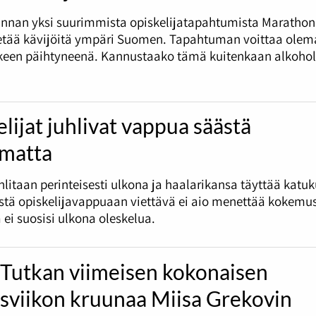
nnan yksi suurimmista opiskelijatapahtumista Marathon
tää kävijöitä ympäri Suomen. Tapahtuman voittaa olema
tkeen päihtyneenä. Kannustaako tämä kuitenkaan alkohol
lijat juhlivat vappua säästä
umatta
litaan perinteisesti ulkona ja haalarikansa täyttää katu
tä opiskelijavappuaan viettävä ei aio menettää kokemus
 ei suosisi ulkona oleskelua.
 Tutkan viimeisen kokonaisen
ysviikon kruunaa Miisa Grekovin