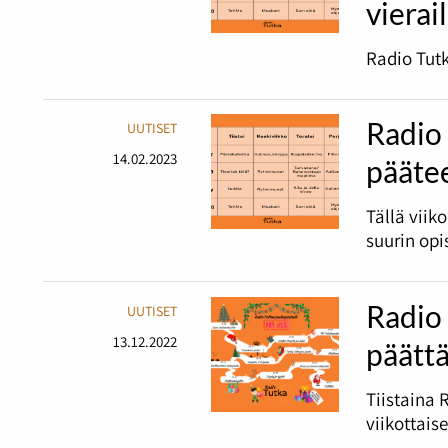
vierai
Radio Tutk
Radio 
UUTISET
14.02.2023
pääte
Tällä viik
suurin opi
Radio 
UUTISET
13.12.2022
päätt
Tiistaina 
viikottais