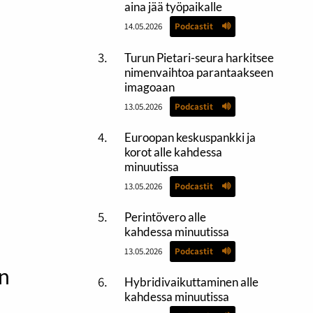
aina jää työpaikalle
14.05.2026
Podcastit
Turun Pietari-seura harkitsee
nimenvaihtoa parantaakseen
imagoaan
13.05.2026
Podcastit
Euroopan keskuspankki ja
korot alle kahdessa
minuutissa
13.05.2026
Podcastit
Perintövero alle
kahdessa minuutissa
13.05.2026
Podcastit
n
Hybridivaikuttaminen alle
kahdessa minuutissa