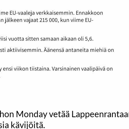
iime EU-vaaleja verkkaisemmin. Ennakkoon
n jälkeen vajaat 215 000, kun viime EU-
iisi vuotta sitten samaan aikaan oli 5,6.
ästi aktiivisemmin. Äänensä antaneita miehiä on
nsi viikon tiistaina. Varsinainen vaalipäivä on
.
hon Monday vetää Lappeenrantaa
ia kävijöitä.