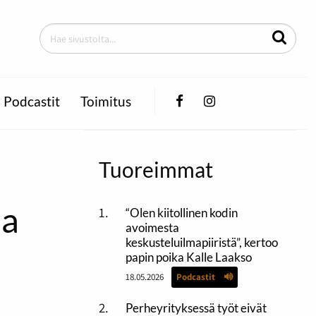
Facebook
Instagram
Podcastit
Toimitus
Tuoreimmat
aa
“Olen kiitollinen kodin
avoimesta
keskusteluilmapiiristä”, kertoo
papin poika Kalle Laakso
18.05.2026
Podcastit
Perheyrityksessä työt eivät