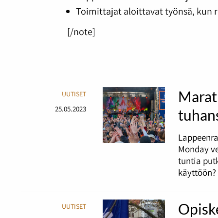
Toimittajat aloittavat työnsä, kun
[/note]
Marat
UUTISET
25.05.2023
tuhans
Lappeenra
Monday ve
tuntia pu
käyttöön?
Opiske
UUTISET