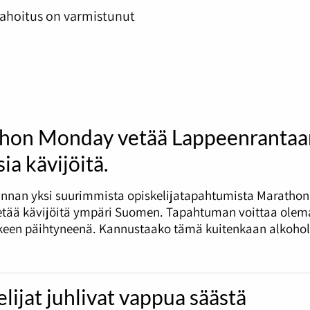
 rahoitus on varmistunut
hon Monday vetää Lappeenrantaa
ia kävijöitä.
nnan yksi suurimmista opiskelijatapahtumista Marathon
tää kävijöitä ympäri Suomen. Tapahtuman voittaa olema
tkeen päihtyneenä. Kannustaako tämä kuitenkaan alkohol
lijat juhlivat vappua säästä