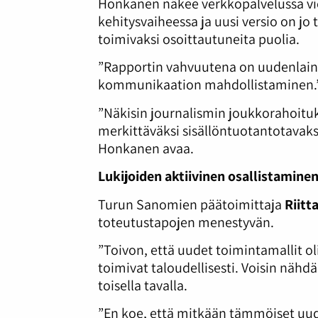
Honkanen näkee verkkopalvelussa vi
kehitysvaiheessa ja uusi versio on jo 
toimivaksi osoittautuneita puolia.
”Rapportin vahvuutena on uudenlainen
kommunikaation mahdollistaminen.
”Näkisin journalismin joukkorahoit
merkittäväksi sisällöntuotantotavaks
Honkanen avaa.
Lukijoiden aktiivinen osallistamine
Turun Sanomien päätoimittaja
Riitt
toteutustapojen menestyvän.
”Toivon, että uudet toimintamallit oli
toimivat taloudellisesti. Voisin nähd
toisella tavalla.
”En koe, että mitkään tämmöiset uude