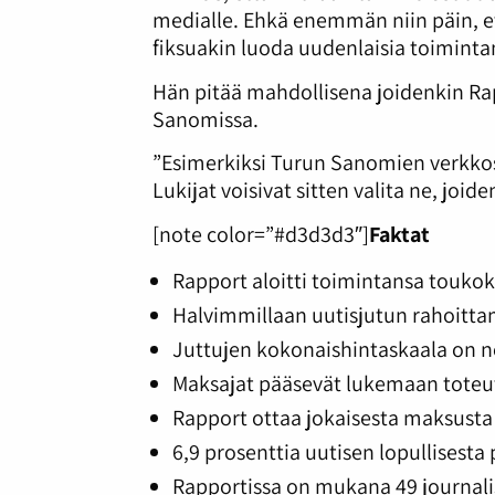
medialle. Ehkä enemmän niin päin, e
fiksuakin luoda uudenlaisia toiminta
Hän pitää mahdollisena joidenkin Ra
Sanomissa.
”Esimerkiksi Turun Sanomien verkkosiv
Lukijat voisivat sitten valita ne, joi
[note color=”#d3d3d3″]
Faktat
Rapport aloitti toimintansa touko
Halvimmillaan uutisjutun rahoittam
Juttujen kokonaishintaskaala on no
Maksajat pääsevät lukemaan toteu
Rapport ottaa jokaisesta maksusta 
6,9 prosenttia uutisen lopullisesta
Rapportissa on mukana 49 journali