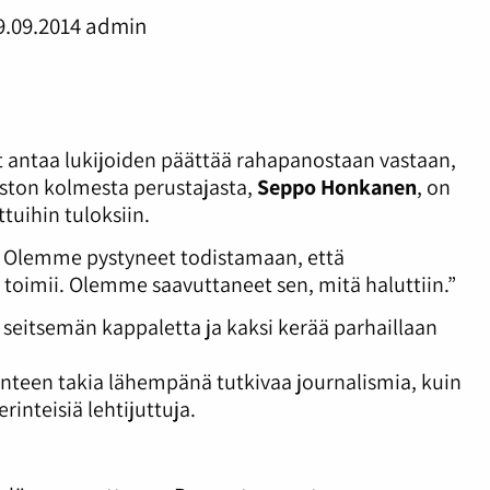
9.09.2014
admin
 antaa lukijoiden päättää rahapanostaan vastaan,
vuston kolmesta perustajasta,
Seppo Honkanen
, on
uihin tuloksiin.
n. Olemme pystyneet todistamaan, että
 toimii. Olemme saavuttaneet sen, mitä haluttiin.”
n seitsemän kappaletta ja kaksi kerää parhaillaan
onteen takia lähempänä tutkivaa journalismia, kuin
rinteisiä lehtijuttuja.