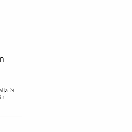
n
lla 24
in