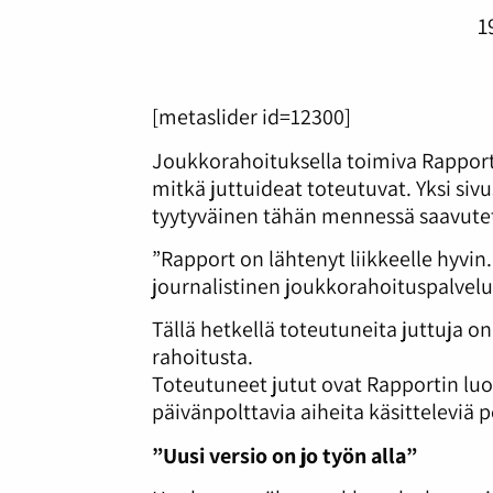
1
[metaslider id=12300]
Joukkorahoituksella toimiva Rapport
mitkä juttuideat toteutuvat. Yksi si
tyytyväinen tähän mennessä saavutett
”Rapport on lähtenyt liikkeelle hyvi
journalistinen joukkorahoituspalvelu
Tällä hetkellä toteutuneita juttuja o
rahoitusta.
Toteutuneet jutut ovat Rapportin lu
päivänpolttavia aiheita käsitteleviä pe
”Uusi versio on jo työn alla”