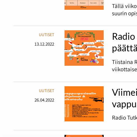
Tällä viik
suurin opi
Radio 
UUTISET
13.12.2022
päätt
Tiistaina 
viikottais
Viime
UUTISET
26.04.2022
vappu
Radio Tutk