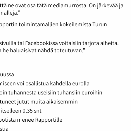
ttä ne ovat osa tätä mediamurrosta. On järkevää ja
malleja.”
pportin toimintamallien kokeilemista Turun
uilla tai Facebookissa voitaisiin tarjota aiheita.
den he haluaisivat nähdä toteutuvan.”
kuussa
iseen voi osallistua kahdella eurolla
in tuhannesta useisiin tuhansiin euroihin
tuneet jutut muita aikaisemmin
itselleen 0,35 snt
 potista menee Rapportille
stia