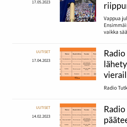
17.05.2023
riipp
Vappua juh
Ensimmäis
vaikka sää
Radio
UUTISET
17.04.2023
lähet
vierai
Radio Tutk
Radio 
UUTISET
14.02.2023
pääte