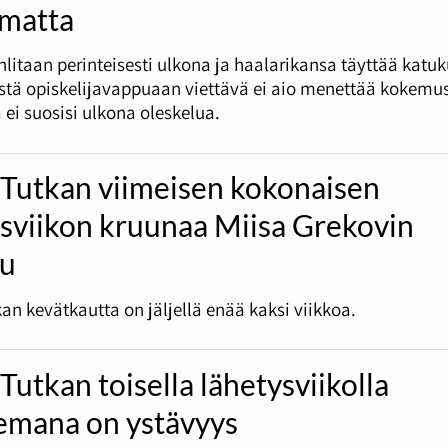
umatta
litaan perinteisesti ulkona ja haalarikansa täyttää katu
tä opiskelijavappuaan viettävä ei aio menettää kokemus
 ei suosisi ulkona oleskelua.
 Tutkan viimeisen kokonaisen
ysviikon kruunaa Miisa Grekovin
lu
an kevätkautta on jäljellä enää kaksi viikkoa.
Tutkan toisella lähetysviikolla
emana on ystävyys