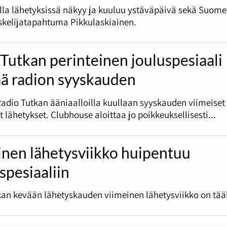
olla lähetyksissä näkyy ja kuuluu ystäväpäivä sekä Suome
skelijatapahtuma Pikkulaskiainen.
Tutkan perinteinen jouluspesiaali
ää radion syyskauden
Radio Tutkan ääniaalloilla kuullaan syyskauden viimeiset
et lähetykset. Clubhouse aloittaa jo poikkeuksellisesti...
inen lähetysviikko huipentuu
spesiaaliin
an kevään lähetyskauden viimeinen lähetysviikko on tääl