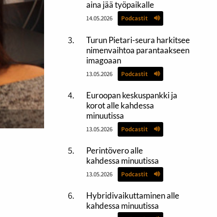
aina jää työpaikalle
14.05.2026
Podcastit
Turun Pietari-seura harkitsee
nimenvaihtoa parantaakseen
imagoaan
13.05.2026
Podcastit
Euroopan keskuspankki ja
korot alle kahdessa
minuutissa
13.05.2026
Podcastit
Perintövero alle
kahdessa minuutissa
13.05.2026
Podcastit
Hybridivaikuttaminen alle
kahdessa minuutissa