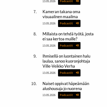
13.05.2026
Podcastit
Kameran takana oma
visuaalinen maailma
13.05.2026
Podcastit
Millaista on tehdä työtä, josta
ei saa kertoa muille?
13.05.2026
Podcastit
Ihmisellä on luontainen halu
laulaa, sanoo kuoronjohtaja
Ville-Veikko Verha
13.05.2026
Podcastit
Naiset oppivat häpeämään
alushousuja jo nuorena
13.05.2026
Podcastit