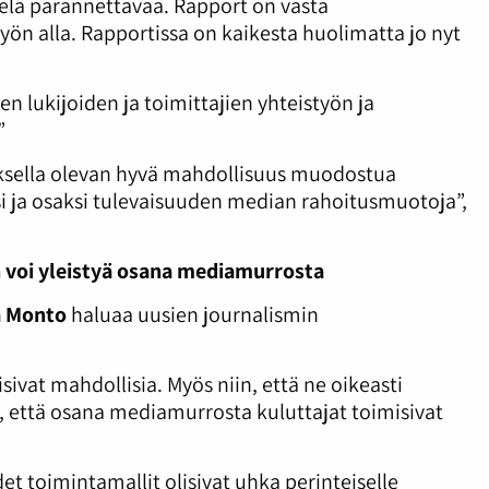
elä parannettavaa. Rapport on vasta
työn alla. Rapportissa on kaikesta huolimatta jo nyt
 lukijoiden ja toimittajien yhteistyön ja
”
uksella olevan hyvä mahdollisuus muodostua
i ja osaksi tulevaisuuden median rahoitusmuotoja”,
n voi yleistyä osana mediamurrosta
a Monto
haluaa uusien journalismin
sivat mahdollisia. Myös niin, että ne oikeasti
ä, että osana mediamurrosta kuluttajat toimisivat
t toimintamallit olisivat uhka perinteiselle