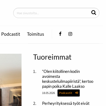
Facebook
Instagram
Podcastit
Toimitus
Tuoreimmat
“Olen kiitollinen kodin
avoimesta
keskusteluilmapiiristä”, kertoo
papin poika Kalle Laakso
18.05.2026
Podcastit
Perheyrityksessä työt eivät