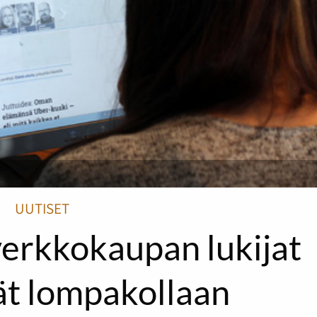
UUTISET
verkkokaupan lukijat
ät lompakollaan