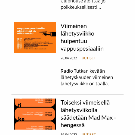
Clubhouse aloittaa jo
poikkeuksellisesti...
Viimeinen
lähetysviikko
huipentuu
vappuspesiaaliin
26.04.2022
UUTISET
Radio Tutkan kevään
lähetyskauden viimeinen
lähetysviikko on täällä.
Toiseksi viimeisellä
lähetysviikolla
säädetään Mad Max -
hengessä
19.04.2022
UUTISET