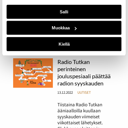
14.02.2023
UUTISET
Salli
Tällä viikolla lähetyksissä
näkyy ja kuuluu ystäväpäivä
Muokkaa
sekä Suomen yksi suurin
opiskelijatapahtuma
Pikkulaskiainen.
Kiellä
Radio Tutkan
perinteinen
jouluspesiaali päättää
radion syyskauden
13.12.2022
UUTISET
Tiistaina Radio Tutkan
ääniaalloilla kuullaan
syyskauden viimeiset
viikottaiset lähetykset.