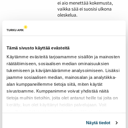
ei aio menettää kokemusta,
vaikka sää ei suosisi ulkona
oleskelua.
Radio Tutkan viimeisen
kokonaisen
lähetysviikon kruunaa
Tämä sivusto käyttää evästeitä
Miisa Grekovin vierailu
Käytämme evästeitä tarjoamamme sisällön ja mainosten
17.04.2023
UUTISET
räätälöimiseen, sosiaalisen median ominaisuuksien
tukemiseen ja kävijämäärämme analysoimiseen. Lisäksi
Radio Tutkan kevätkautta
jaamme sosiaalisen median, mainosalan ja analytiikka-
on jäljellä enää kaksi
alan kumppaneillemme tietoja siitä, miten käytät
viikkoa.
sivustoamme. Kumppanimme voivat yhdistää näitä
tietoja muihin tietoihin, joita olet antanut heille tai joita on
Radio Tutkan toisella
kerätty, kun olet käyttänyt heidän palvelujaan. Voit
lähetysviikolla
muuttaa evästeasetuksiesi hyväksyntää sivuston
alalaidassa olevasta
Evästeasetukset
linkistä.
pääteemana on
Näytä tiedot
ystävyys