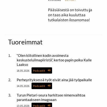
Pääsiäisestä on toivuttu ja
on taas aika kuuluttaa
tutkalaisten ilosanomaa!
Tuoreimmat
“Olen kiitollinen kodin avoimesta
keskusteluilmapiiristä”, kertoo papin poika Kalle
Laakso
18.05.2026
Podcastit
Perheyrityksessä työt eivät aina jää työpaikalle
14.05.2026
Podcastit
Turun Pietari-seura harkitsee nimenvaihtoa
parantaakseen imagoaan
13.05.2026
Podcastit