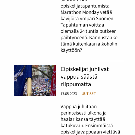
opiskelijatapahtumista
Marathon Monday vetää
kävijöitä ympäri Suomen.
Tapahtuman voittaa
olemalla 24 tuntia putkeen
päihtyneenä. Kannustaako
tämä kuitenkaan alkoholin
käyttöön?
Opiskelijat juhlivat
vappua säästä
riippumatta
17.05.2023
UUTISET
Vappua juhlitaan
perinteisesti ulkona ja
haalarikansa täyttää
katukuvan. Ensimmäistä
opiskelijavappuaan viettävä