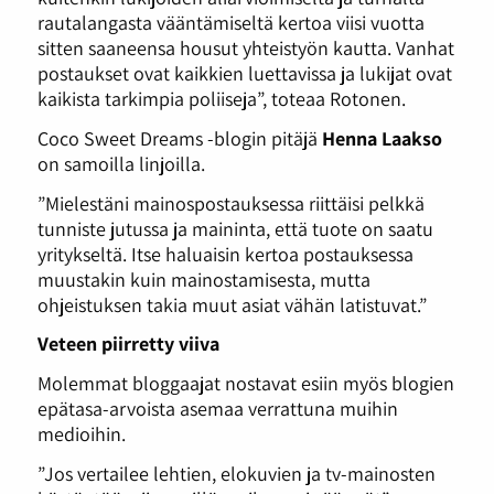
rautalangasta vääntämiseltä kertoa viisi vuotta
sitten saaneensa housut yhteistyön kautta. Vanhat
postaukset ovat kaikkien luettavissa ja lukijat ovat
kaikista tarkimpia poliiseja”, toteaa Rotonen.
Coco Sweet Dreams -blogin pitäjä
Henna Laakso
on samoilla linjoilla.
”Mielestäni mainospostauksessa riittäisi pelkkä
tunniste jutussa ja maininta, että tuote on saatu
yritykseltä. Itse haluaisin kertoa postauksessa
muustakin kuin mainostamisesta, mutta
ohjeistuksen takia muut asiat vähän latistuvat.”
Veteen piirretty viiva
Molemmat bloggaajat nostavat esiin myös blogien
epätasa-arvoista asemaa verrattuna muihin
medioihin.
”Jos vertailee lehtien, elokuvien ja tv-mainosten