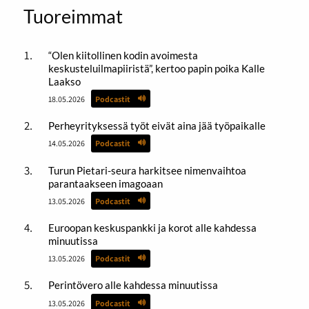
Tuoreimmat
“Olen kiitollinen kodin avoimesta
keskusteluilmapiiristä”, kertoo papin poika Kalle
Laakso
18.05.2026
Podcastit
Perheyrityksessä työt eivät aina jää työpaikalle
14.05.2026
Podcastit
Turun Pietari-seura harkitsee nimenvaihtoa
parantaakseen imagoaan
13.05.2026
Podcastit
Euroopan keskuspankki ja korot alle kahdessa
minuutissa
13.05.2026
Podcastit
Perintövero alle kahdessa minuutissa
13.05.2026
Podcastit