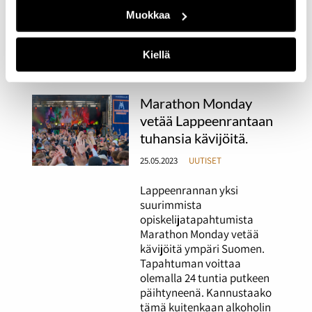
Muokkaa
[/note]
Kiellä
Marathon Monday
vetää Lappeenrantaan
tuhansia kävijöitä.
25.05.2023
UUTISET
Lappeenrannan yksi
suurimmista
opiskelijatapahtumista
Marathon Monday vetää
kävijöitä ympäri Suomen.
Tapahtuman voittaa
olemalla 24 tuntia putkeen
päihtyneenä. Kannustaako
tämä kuitenkaan alkoholin