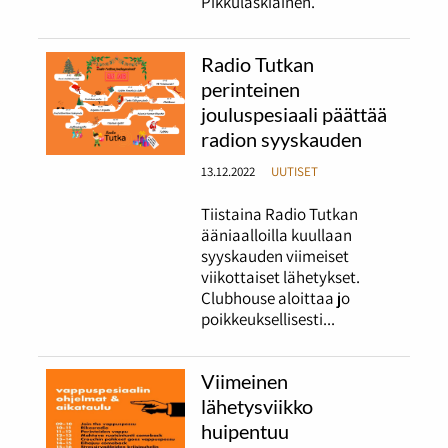
Pikkulaskiainen.
Radio Tutkan
perinteinen
jouluspesiaali päättää
radion syyskauden
13.12.2022
UUTISET
Tiistaina Radio Tutkan
ääniaalloilla kuullaan
syyskauden viimeiset
viikottaiset lähetykset.
Clubhouse aloittaa jo
poikkeuksellisesti...
Viimeinen
lähetysviikko
huipentuu