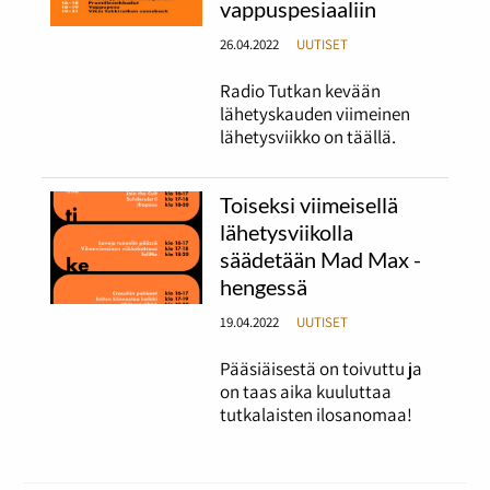
vappuspesiaaliin
26.04.2022
UUTISET
Radio Tutkan kevään
lähetyskauden viimeinen
lähetysviikko on täällä.
Toiseksi viimeisellä
lähetysviikolla
säädetään Mad Max -
hengessä
19.04.2022
UUTISET
Pääsiäisestä on toivuttu ja
on taas aika kuuluttaa
tutkalaisten ilosanomaa!