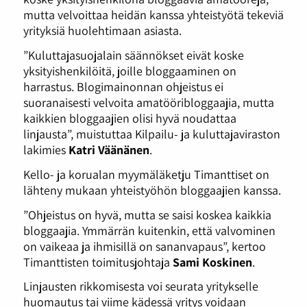
mutta velvoittaa heidän kanssa yhteistyötä tekeviä
yrityksiä huolehtimaan asiasta.
”Kuluttajasuojalain säännökset eivät koske
yksityishenkilöitä, joille bloggaaminen on
harrastus. Blogimainonnan ohjeistus ei
suoranaisesti velvoita amatööribloggaajia, mutta
kaikkien bloggaajien olisi hyvä noudattaa
linjausta”, muistuttaa Kilpailu- ja kuluttajaviraston
lakimies
Katri Väänänen
.
Kello- ja korualan myymäläketju Timanttiset on
lähteny mukaan yhteistyöhön bloggaajien kanssa.
”Ohjeistus on hyvä, mutta se saisi koskea kaikkia
bloggaajia. Ymmärrän kuitenkin, että valvominen
on vaikeaa ja ihmisillä on sananvapaus”, kertoo
Timanttisten toimitusjohtaja
Sami Koskinen
.
Linjausten rikkomisesta voi seurata yritykselle
huomautus tai viime kädessä yritys voidaan