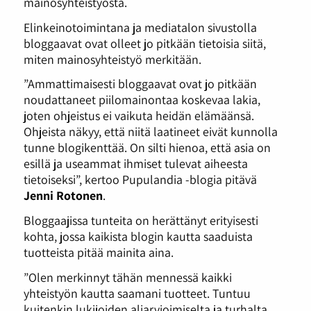
mainosyhteistyöstä.
Elinkeinotoimintana ja mediatalon sivustolla
bloggaavat ovat olleet jo pitkään tietoisia siitä,
miten mainosyhteistyö merkitään.
”Ammattimaisesti bloggaavat ovat jo pitkään
noudattaneet piilomainontaa koskevaa lakia,
joten ohjeistus ei vaikuta heidän elämäänsä.
Ohjeista näkyy, että niitä laatineet eivät kunnolla
tunne blogikenttää. On silti hienoa, että asia on
esillä ja useammat ihmiset tulevat aiheesta
tietoiseksi”, kertoo Pupulandia -blogia pitävä
Jenni Rotonen
.
Bloggaajissa tunteita on herättänyt erityisesti
kohta, jossa kaikista blogin kautta saaduista
tuotteista pitää mainita aina.
”Olen merkinnyt tähän mennessä kaikki
yhteistyön kautta saamani tuotteet. Tuntuu
kuitenkin lukijoiden aliarvioimiselta ja turhalta