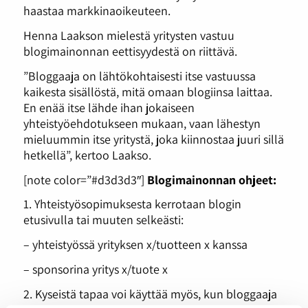
haastaa markkinaoikeuteen.
Henna Laakson mielestä yritysten vastuu
blogimainonnan eettisyydestä on riittävä.
”Bloggaaja on lähtökohtaisesti itse vastuussa
kaikesta sisällöstä, mitä omaan blogiinsa laittaa.
En enää itse lähde ihan jokaiseen
yhteistyöehdotukseen mukaan, vaan lähestyn
mieluummin itse yritystä, joka kiinnostaa juuri sillä
hetkellä”, kertoo Laakso.
[note color=”#d3d3d3″]
Blogimainonnan ohjeet:
1. Yhteistyösopimuksesta kerrotaan blogin
etusivulla tai muuten selkeästi:
– yhteistyössä yrityksen x/tuotteen x kanssa
– sponsorina yritys x/tuote x
2. Kyseistä tapaa voi käyttää myös, kun bloggaaja