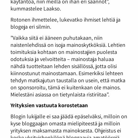
käytäntöä, niin meillä on ihan eri säännöt”,
kummastelee Laakso.
Rotonen ihmettelee, lukevatko ihmiset lehtiä ja
blogeja eri silmin.
”Vaikka siitä ei ääneen puhutakaan, niin
naistenlehdissä on isoja mainoskytköksiä. Lehtien
toimituksia kohtaan on mainostajien puolesta
odotuksia ja velvoitteita – mainostaja haluaa
nähdä tuotteitaan lehden sisällössä, jotta olisi
kiinnostunut mainostamaan. Esimerkiksi lehteen
tehdyn matkajutun taustalla on usein, että matka
on sponsoroitu, tämä ei kuitenkaan ole mainos.
Mielestäni asiassa on tietynlaista ristiriitaa”.
Yrityksien vastuuta korostetaan
Blogin lukijalle ei saa jäädä epäselväksi, milloin on
kyse bloggaajan omasta mielipiteestä ja milloin
yrityksen maksamasta mainoksesta. Ohjeistus ei
koske yksityishenkilönä bloggaavia amatöörejä,