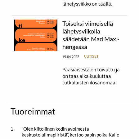
lähetysviikko on täällä.
Toiseksi viimeisellä
lähetysviikolla
säädetään Mad Max -
hengessä
19.04.2022
UUTISET
Pääsiäisestä on toivuttu ja
on taas aika kuuluttaa
tutkalaisten ilosanomaa!
Tuoreimmat
“Olen kiitollinen kodin avoimesta
keskusteluilmapiiristä”, kertoo papin poika Kalle