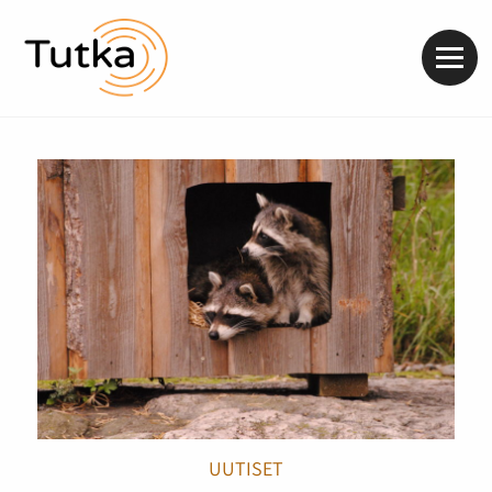
Valik
UUTISET