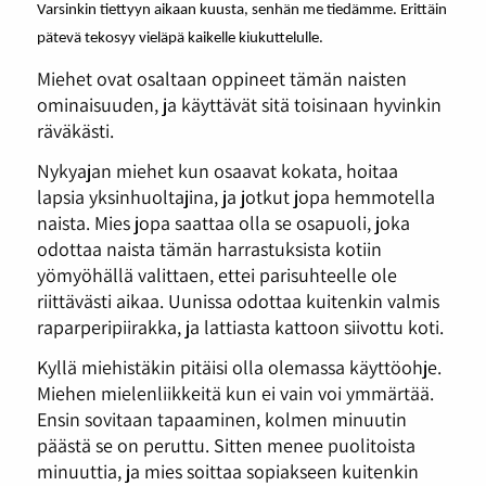
Varsinkin tiettyyn aikaan kuusta, senhän me tiedämme. Erittäin
pätevä tekosyy vieläpä kaikelle kiukuttelulle.
Miehet ovat osaltaan oppineet tämän naisten
ominaisuuden, ja käyttävät sitä toisinaan hyvinkin
räväkästi.
Nykyajan miehet kun osaavat kokata, hoitaa
lapsia yksinhuoltajina, ja jotkut jopa hemmotella
naista. Mies jopa saattaa olla se osapuoli, joka
odottaa naista tämän harrastuksista kotiin
yömyöhällä valittaen, ettei parisuhteelle ole
riittävästi aikaa. Uunissa odottaa kuitenkin valmis
raparperipiirakka, ja lattiasta kattoon siivottu koti.
Kyllä miehistäkin pitäisi olla olemassa käyttöohje.
Miehen mielenliikkeitä kun ei vain voi ymmärtää.
Ensin sovitaan tapaaminen, kolmen minuutin
päästä se on peruttu. Sitten menee puolitoista
minuuttia, ja mies soittaa sopiakseen kuitenkin