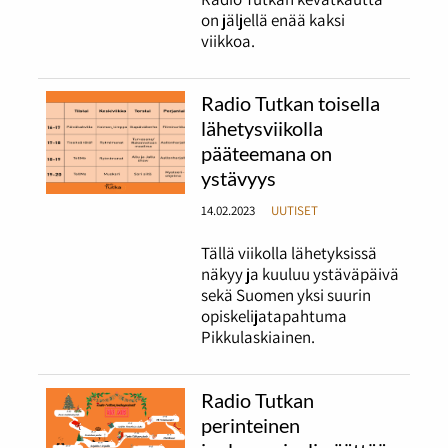
on jäljellä enää kaksi
viikkoa.
Radio Tutkan toisella
lähetysviikolla
pääteemana on
ystävyys
14.02.2023
UUTISET
Tällä viikolla lähetyksissä
näkyy ja kuuluu ystäväpäivä
sekä Suomen yksi suurin
opiskelijatapahtuma
Pikkulaskiainen.
Radio Tutkan
perinteinen