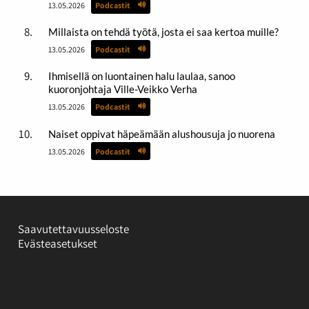
13.05.2026
Podcastit
Millaista on tehdä työtä, josta ei saa kertoa muille?
13.05.2026
Podcastit
Ihmisellä on luontainen halu laulaa, sanoo
kuoronjohtaja Ville-Veikko Verha
13.05.2026
Podcastit
Naiset oppivat häpeämään alushousuja jo nuorena
13.05.2026
Podcastit
Saavutettavuusseloste
Evästeasetukset