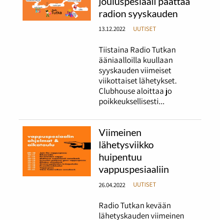
jouluspesiaali päättää
radion syyskauden
13.12.2022
UUTISET
Tiistaina Radio Tutkan
ääniaalloilla kuullaan
syyskauden viimeiset
viikottaiset lähetykset.
Clubhouse aloittaa jo
poikkeuksellisesti...
Viimeinen
lähetysviikko
huipentuu
vappuspesiaaliin
26.04.2022
UUTISET
Radio Tutkan kevään
lähetyskauden viimeinen