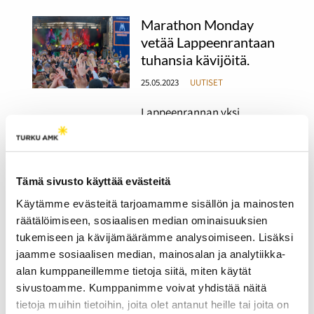
Marathon Monday
vetää Lappeenrantaan
tuhansia kävijöitä.
25.05.2023
UUTISET
Lappeenrannan yksi
suurimmista
opiskelijatapahtumista
Marathon Monday vetää
kävijöitä ympäri Suomen.
Tämä sivusto käyttää evästeitä
Tapahtuman voittaa
olemalla 24 tuntia putkeen
Käytämme evästeitä tarjoamamme sisällön ja mainosten
päihtyneenä. Kannustaako
räätälöimiseen, sosiaalisen median ominaisuuksien
tämä kuitenkaan alkoholin
tukemiseen ja kävijämäärämme analysoimiseen. Lisäksi
käyttöön?
jaamme sosiaalisen median, mainosalan ja analytiikka-
alan kumppaneillemme tietoja siitä, miten käytät
Opiskelijat juhlivat
sivustoamme. Kumppanimme voivat yhdistää näitä
vappua säästä
tietoja muihin tietoihin, joita olet antanut heille tai joita on