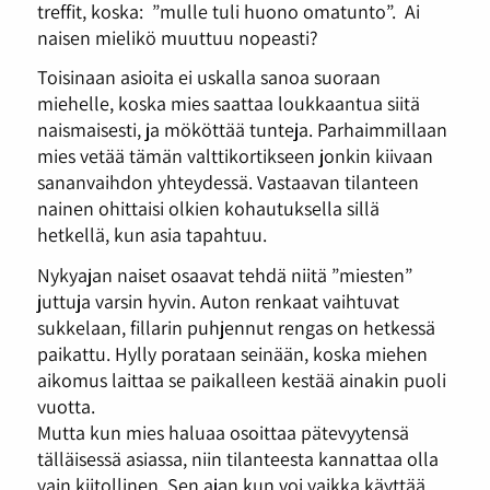
treffit, koska:
”mulle tuli huono omatunto”.
Ai
naisen mielikö muuttuu nopeasti?
Toisinaan asioita ei uskalla sanoa suoraan
miehelle, koska mies saattaa loukkaantua siitä
naismaisesti, ja mököttää tunteja. Parhaimmillaan
mies vetää tämän valttikortikseen jonkin kiivaan
sananvaihdon yhteydessä. Vastaavan tilanteen
nainen ohittaisi olkien kohautuksella sillä
hetkellä, kun asia tapahtuu.
Nykyajan naiset osaavat tehdä niitä ”miesten”
juttuja varsin hyvin. Auton renkaat vaihtuvat
sukkelaan, fillarin puhjennut rengas on hetkessä
paikattu. Hylly porataan seinään, koska miehen
aikomus laittaa se paikalleen kestää ainakin puoli
vuotta.
Mutta kun mies haluaa osoittaa pätevyytensä
tälläisessä asiassa, niin tilanteesta kannattaa olla
vain kiitollinen. Sen ajan kun voi vaikka käyttää