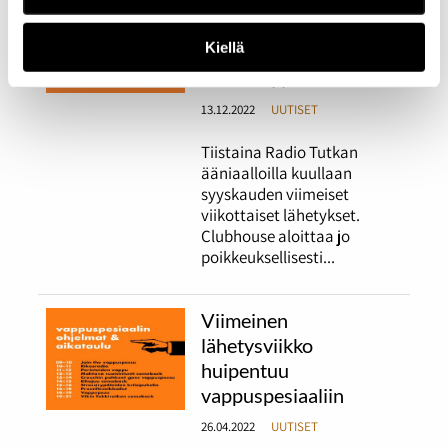
Radio Tutkan
perinteinen
Kiellä
jouluspesiaali päättää
radion syyskauden
13.12.2022
UUTISET
Tiistaina Radio Tutkan
ääniaalloilla kuullaan
syyskauden viimeiset
viikottaiset lähetykset.
Clubhouse aloittaa jo
poikkeuksellisesti...
Viimeinen
lähetysviikko
huipentuu
vappuspesiaaliin
26.04.2022
UUTISET