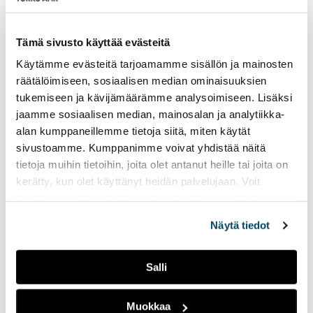
17.04.2023
UUTISET
Radio Tutkan kevätkautta
Tämä sivusto käyttää evästeitä
on jäljellä enää kaksi
viikkoa.
Käytämme evästeitä tarjoamamme sisällön ja mainosten
räätälöimiseen, sosiaalisen median ominaisuuksien
tukemiseen ja kävijämäärämme analysoimiseen. Lisäksi
Radio Tutkan toisella
jaamme sosiaalisen median, mainosalan ja analytiikka-
lähetysviikolla
alan kumppaneillemme tietoja siitä, miten käytät
pääteemana on
sivustoamme. Kumppanimme voivat yhdistää näitä
ystävyys
tietoja muihin tietoihin, joita olet antanut heille tai joita on
kerätty, kun olet käyttänyt heidän palvelujaan. Voit
14.02.2023
UUTISET
muuttaa evästeasetuksiesi hyväksyntää sivuston
Tällä viikolla lähetyksissä
alalaidassa olevasta
Evästeasetukset
linkistä.
Näytä tiedot
näkyy ja kuuluu ystäväpäivä
sekä Suomen yksi suurin
opiskelijatapahtuma
Salli
Pikkulaskiainen.
Muokkaa