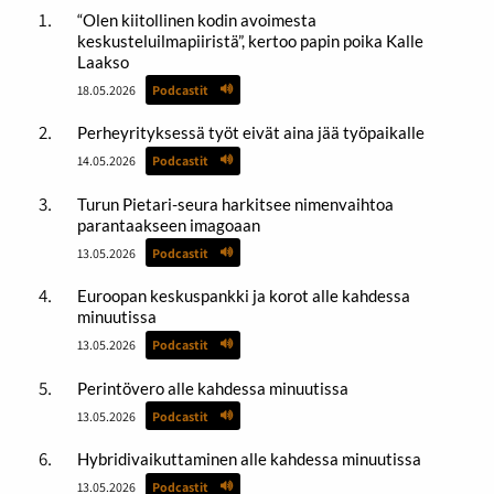
“Olen kiitollinen kodin avoimesta
keskusteluilmapiiristä”, kertoo papin poika Kalle
Laakso
18.05.2026
Podcastit
Perheyrityksessä työt eivät aina jää työpaikalle
14.05.2026
Podcastit
Turun Pietari-seura harkitsee nimenvaihtoa
parantaakseen imagoaan
13.05.2026
Podcastit
Euroopan keskuspankki ja korot alle kahdessa
minuutissa
13.05.2026
Podcastit
Perintövero alle kahdessa minuutissa
13.05.2026
Podcastit
Hybridivaikuttaminen alle kahdessa minuutissa
13.05.2026
Podcastit