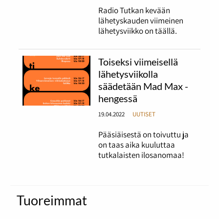
Radio Tutkan kevään
lähetyskauden viimeinen
lähetysviikko on täällä.
Toiseksi viimeisellä
lähetysviikolla
säädetään Mad Max -
hengessä
19.04.2022
UUTISET
Pääsiäisestä on toivuttu ja
on taas aika kuuluttaa
tutkalaisten ilosanomaa!
Tuoreimmat