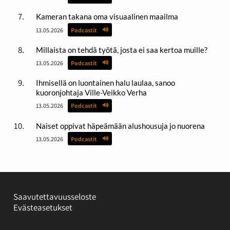
Kameran takana oma visuaalinen maailma
13.05.2026
Podcastit
Millaista on tehdä työtä, josta ei saa kertoa muille?
13.05.2026
Podcastit
Ihmisellä on luontainen halu laulaa, sanoo
kuoronjohtaja Ville-Veikko Verha
13.05.2026
Podcastit
Naiset oppivat häpeämään alushousuja jo nuorena
13.05.2026
Podcastit
Saavutettavuusseloste
Evästeasetukset