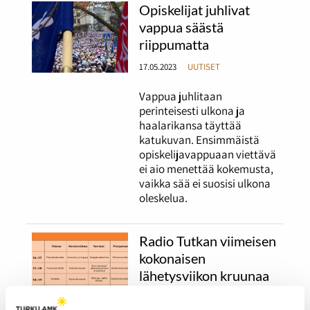
Opiskelijat juhlivat
vappua säästä
riippumatta
17.05.2023
UUTISET
Vappua juhlitaan
perinteisesti ulkona ja
haalarikansa täyttää
katukuvan. Ensimmäistä
opiskelijavappuaan viettävä
ei aio menettää kokemusta,
vaikka sää ei suosisi ulkona
oleskelua.
Radio Tutkan viimeisen
kokonaisen
lähetysviikon kruunaa
Miisa Grekovin vierailu