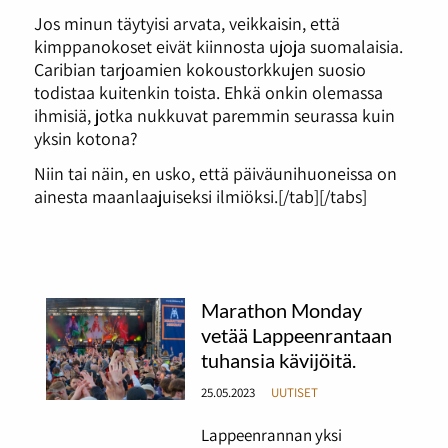
Jos minun täytyisi arvata, veikkaisin, että
kimppanokoset eivät kiinnosta ujoja suomalaisia.
Caribian tarjoamien kokoustorkkujen suosio
todistaa kuitenkin toista. Ehkä onkin olemassa
ihmisiä, jotka nukkuvat paremmin seurassa kuin
yksin kotona?
Niin tai näin, en usko, että päiväunihuoneissa on
ainesta maanlaajuiseksi ilmiöksi.[/tab][/tabs]
Marathon Monday
vetää Lappeenrantaan
tuhansia kävijöitä.
25.05.2023
UUTISET
Lappeenrannan yksi