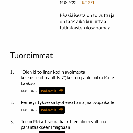
19.04.2022
UUTISET
Pääsiäisestä on toivuttu ja
on taas aika kuuluttaa
tutkalaisten ilosanomaa!
Tuoreimmat
“Olen kiitollinen kodin avoimesta
keskusteluilmapiiristä”, kertoo papin poika Kalle
Laakso
18.05.2026
Podcastit
Perheyrityksessä työt eivät aina jää työpaikalle
14.05.2026
Podcastit
Turun Pietari-seura harkitsee nimenvaihtoa
parantaakseen imagoaan