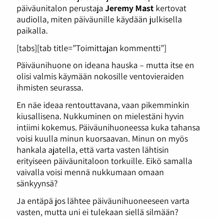
päiväunitalon perustaja
Jeremy Mast
kertovat
audiolla, miten päiväunille käydään julkisella
paikalla.
[tabs][tab title=”Toimittajan kommentti”]
Päiväunihuone on ideana hauska – mutta itse en
olisi valmis käymään nokosille ventovieraiden
ihmisten seurassa.
En näe ideaa rentouttavana, vaan pikemminkin
kiusallisena. Nukkuminen on mielestäni hyvin
intiimi kokemus. Päiväunihuoneessa kuka tahansa
voisi kuulla minun kuorsaavan. Minun on myös
hankala ajatella, että varta vasten lähtisin
erityiseen päiväunitaloon torkuille. Eikö samalla
vaivalla voisi mennä nukkumaan omaan
sänkyynsä?
Ja entäpä jos lähtee päiväunihuoneeseen varta
vasten, mutta uni ei tulekaan siellä silmään?