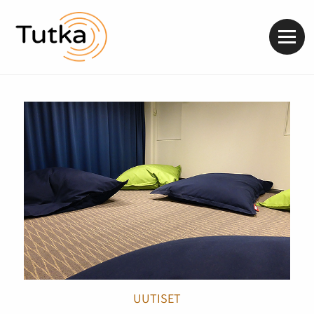
Valik
UUTISET