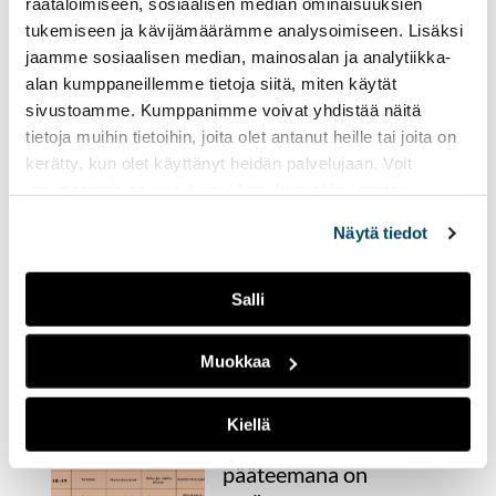
räätälöimiseen, sosiaalisen median ominaisuuksien
ei aio menettää kokemusta,
tukemiseen ja kävijämäärämme analysoimiseen. Lisäksi
vaikka sää ei suosisi ulkona
jaamme sosiaalisen median, mainosalan ja analytiikka-
oleskelua.
alan kumppaneillemme tietoja siitä, miten käytät
sivustoamme. Kumppanimme voivat yhdistää näitä
Radio Tutkan viimeisen
tietoja muihin tietoihin, joita olet antanut heille tai joita on
kokonaisen
kerätty, kun olet käyttänyt heidän palvelujaan. Voit
lähetysviikon kruunaa
muuttaa evästeasetuksiesi hyväksyntää sivuston
alalaidassa olevasta
Evästeasetukset
linkistä.
Miisa Grekovin vierailu
Näytä tiedot
17.04.2023
UUTISET
Salli
Radio Tutkan kevätkautta
on jäljellä enää kaksi
viikkoa.
Muokkaa
Radio Tutkan toisella
Kiellä
lähetysviikolla
pääteemana on