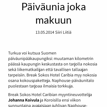
Päiväunia joka
makuun
13.05.2014
Siiri Liitiä
Turkua voi kutsua Suomen
päiväunipääkaupungiksi: muutaman kilometrin
päässä kaupungin keskustasta on tarjolla nokosia
sekä liikematkailijan että tavallisen tallaajan
tarpeisiin. Break Sokos Hotel Caribia myy nokosia
osana kokouspaketteja. Naphouse-päiväunitalo
puolestaan tarjoaa ilmaisia torkkuja.
Break Sokos Hotel Caribian myyntineuvottelija
Johanna Koivula
ja Koroisilla ensi viikon
sunnuntaina avajaisiaan juhlivan Naphouse-