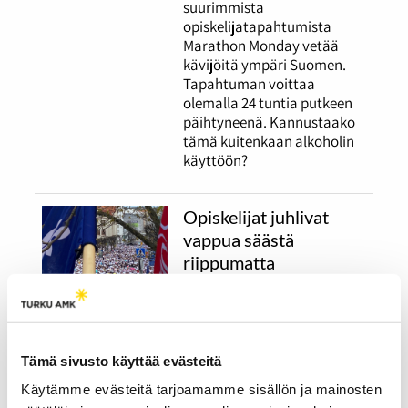
suurimmista
opiskelijatapahtumista
Marathon Monday vetää
kävijöitä ympäri Suomen.
Tapahtuman voittaa
olemalla 24 tuntia putkeen
päihtyneenä. Kannustaako
tämä kuitenkaan alkoholin
käyttöön?
Opiskelijat juhlivat
vappua säästä
riippumatta
17.05.2023
UUTISET
Vappua juhlitaan
perinteisesti ulkona ja
Tämä sivusto käyttää evästeitä
haalarikansa täyttää
katukuvan. Ensimmäistä
Käytämme evästeitä tarjoamamme sisällön ja mainosten
opiskelijavappuaan viettävä