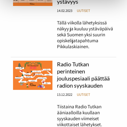
ystävyys
14.02.2023
UUTISET
Tällä viikolla lähetyksissä
näkyy ja kuuluu ystäväpäivä
sekä Suomen yksi suurin
opiskelijatapahtuma
Pikkulaskiainen.
Radio Tutkan
perinteinen
jouluspesiaali päättää
radion syyskauden
13.12.2022
UUTISET
Tiistaina Radio Tutkan
ääniaalloilla kuullaan
syyskauden viimeiset
viikottaiset lähetykset.