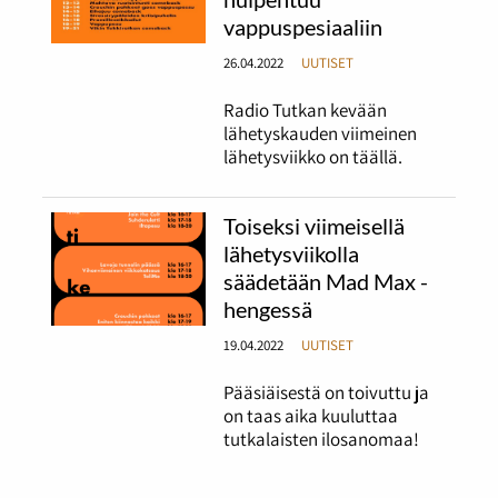
vappuspesiaaliin
26.04.2022
UUTISET
Radio Tutkan kevään
lähetyskauden viimeinen
lähetysviikko on täällä.
Toiseksi viimeisellä
lähetysviikolla
säädetään Mad Max -
hengessä
19.04.2022
UUTISET
Pääsiäisestä on toivuttu ja
on taas aika kuuluttaa
tutkalaisten ilosanomaa!