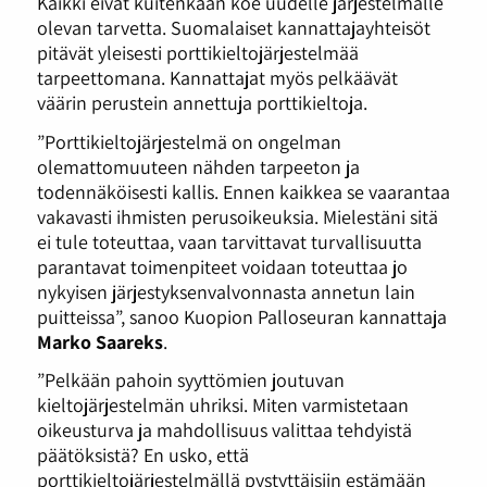
Kaikki eivät kuitenkaan koe uudelle järjestelmälle
olevan tarvetta. Suomalaiset kannattajayhteisöt
pitävät yleisesti porttikieltojärjestelmää
tarpeettomana. Kannattajat myös pelkäävät
väärin perustein annettuja porttikieltoja.
”Porttikieltojärjestelmä on ongelman
olemattomuuteen nähden tarpeeton ja
todennäköisesti kallis. Ennen kaikkea se vaarantaa
vakavasti ihmisten perusoikeuksia. Mielestäni sitä
ei tule toteuttaa, vaan tarvittavat turvallisuutta
parantavat toimenpiteet voidaan toteuttaa jo
nykyisen järjestyksenvalvonnasta annetun lain
puitteissa”, sanoo Kuopion Palloseuran kannattaja
Marko Saareks
.
”Pelkään pahoin syyttömien joutuvan
kieltojärjestelmän uhriksi. Miten varmistetaan
oikeusturva ja mahdollisuus valittaa tehdyistä
päätöksistä? En usko, että
porttikieltojärjestelmällä pystyttäisiin estämään