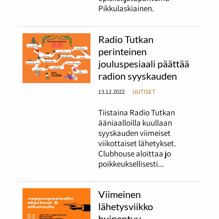
Pikkulaskiainen.
Radio Tutkan
perinteinen
jouluspesiaali päättää
radion syyskauden
13.12.2022
UUTISET
Tiistaina Radio Tutkan
ääniaalloilla kuullaan
syyskauden viimeiset
viikottaiset lähetykset.
Clubhouse aloittaa jo
poikkeuksellisesti...
Viimeinen
lähetysviikko
huipentuu