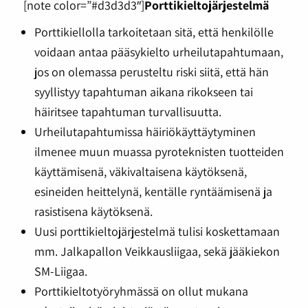
[note color=”#d3d3d3″]
Porttikieltojärjestelmä
Porttikiellolla tarkoitetaan sitä, että henkilölle
voidaan antaa pääsykielto urheilutapahtumaan,
jos on olemassa perusteltu riski siitä, että hän
syyllistyy tapahtuman aikana rikokseen tai
häiritsee tapahtuman turvallisuutta.
Urheilutapahtumissa häiriökäyttäytyminen
ilmenee muun muassa pyroteknisten tuotteiden
käyttämisenä, väkivaltaisena käytöksenä,
esineiden heittelynä, kentälle ryntäämisenä ja
rasistisena käytöksenä.
Uusi porttikieltojärjestelmä tulisi koskettamaan
mm. Jalkapallon Veikkausliigaa, sekä jääkiekon
SM-Liigaa.
Porttikieltotyöryhmässä on ollut mukana