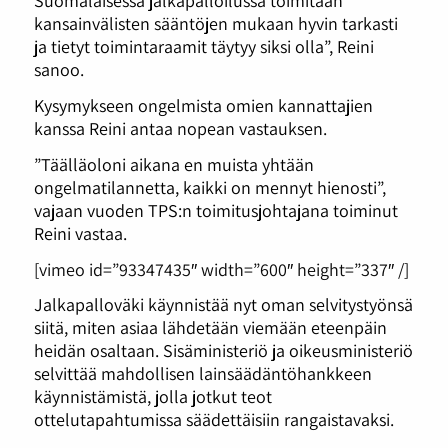
Suomalaisessa jalkapalloilussa toimitaan
kansainvälisten sääntöjen mukaan hyvin tarkasti
ja tietyt toimintaraamit täytyy siksi olla”, Reini
sanoo.
Kysymykseen ongelmista omien kannattajien
kanssa Reini antaa nopean vastauksen.
”Täälläoloni aikana en muista yhtään
ongelmatilannetta, kaikki on mennyt hienosti”,
vajaan vuoden TPS:n toimitusjohtajana toiminut
Reini vastaa.
[vimeo id=”93347435″ width=”600″ height=”337″ /]
Jalkapalloväki käynnistää nyt oman selvitystyönsä
siitä, miten asiaa lähdetään viemään eteenpäin
heidän osaltaan. Sisäministeriö ja oikeusministeriö
selvittää mahdollisen lainsäädäntöhankkeen
käynnistämistä, jolla jotkut teot
ottelutapahtumissa säädettäisiin rangaistavaksi.