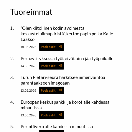
Tuoreimmat
“Olen kiitollinen kodin avoimesta
keskusteluilmapiiristä”, kertoo papin poika Kalle
Laakso
18.05.2026
Podcastit
Perheyrityksessä työt eivät aina jää työpaikalle
14.05.2026
Podcastit
Turun Pietari-seura harkitsee nimenvaihtoa
parantaakseen imagoaan
13.05.2026
Podcastit
Euroopan keskuspankki ja korot alle kahdessa
minuutissa
13.05.2026
Podcastit
Perintövero alle kahdessa minuutissa