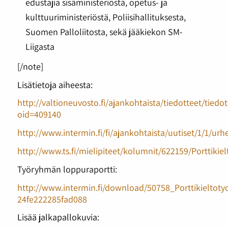
edustajia sisäministeriöstä, opetus- ja
kulttuuriministeriöstä, Poliisihallituksesta,
Suomen Palloliitosta, sekä jääkiekon SM-
Liigasta
[/note]
Lisätietoja aiheesta:
http://valtioneuvosto.fi/ajankohtaista/tiedotteet/tiedote
oid=409140
http://www.intermin.fi/fi/ajankohtaista/uutiset/1/1/ur
http://www.ts.fi/mielipiteet/kolumnit/622159/Porttikielt
Työryhmän loppuraportti:
http://www.intermin.fi/download/50758_Porttikielto
24fe222285fad088
Lisää jalkapallokuvia: