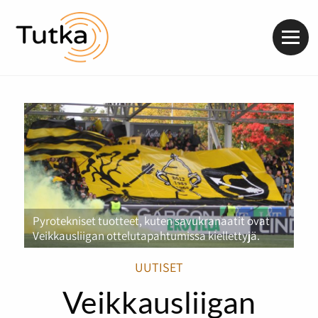
Valik
Pyrotekniset tuotteet, kuten savukranaatit ovat
Veikkausliigan ottelutapahtumissa kiellettyjä.
UUTISET
Veikkausliigan