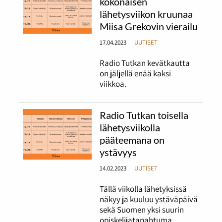
kokonaisen
lähetysviikon kruunaa
Miisa Grekovin vierailu
17.04.2023
UUTISET
Radio Tutkan kevätkautta
on jäljellä enää kaksi
viikkoa.
Radio Tutkan toisella
lähetysviikolla
pääteemana on
ystävyys
14.02.2023
UUTISET
Tällä viikolla lähetyksissä
näkyy ja kuuluu ystäväpäivä
sekä Suomen yksi suurin
opiskelijatapahtuma