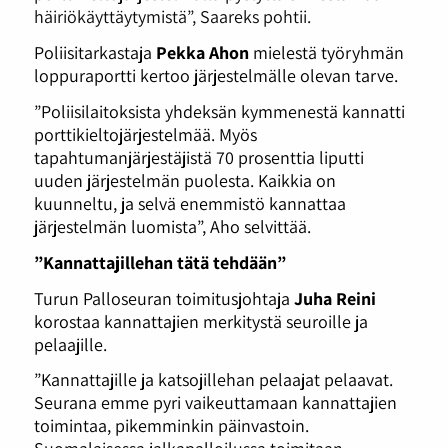
häiriökäyttäytymistä”, Saareks pohtii.
Poliisitarkastaja
Pekka Ahon
mielestä työryhmän
loppuraportti kertoo järjestelmälle olevan tarve.
”Poliisilaitoksista yhdeksän kymmenestä kannatti
porttikieltojärjestelmää. Myös
tapahtumanjärjestäjistä 70 prosenttia liputti
uuden järjestelmän puolesta. Kaikkia on
kuunneltu, ja selvä enemmistö kannattaa
järjestelmän luomista”, Aho selvittää.
”Kannattajillehan tätä tehdään”
Turun Palloseuran toimitusjohtaja
Juha Reini
korostaa kannattajien merkitystä seuroille ja
pelaajille.
”Kannattajille ja katsojillehan pelaajat pelaavat.
Seurana emme pyri vaikeuttamaan kannattajien
toimintaa, pikemminkin päinvastoin.