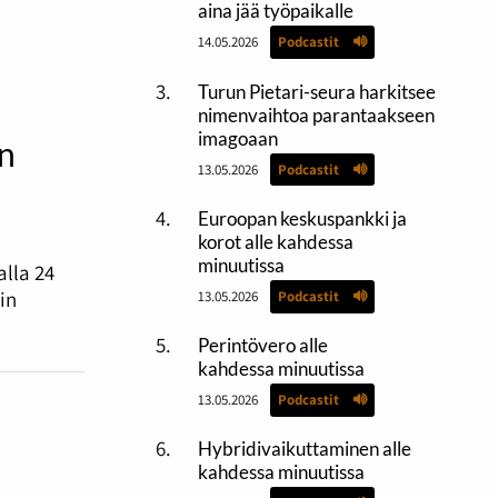
aina jää työpaikalle
14.05.2026
Podcastit
Turun Pietari-seura harkitsee
nimenvaihtoa parantaakseen
imagoaan
n
13.05.2026
Podcastit
Euroopan keskuspankki ja
korot alle kahdessa
minuutissa
lla 24
in
13.05.2026
Podcastit
Perintövero alle
kahdessa minuutissa
13.05.2026
Podcastit
Hybridivaikuttaminen alle
kahdessa minuutissa