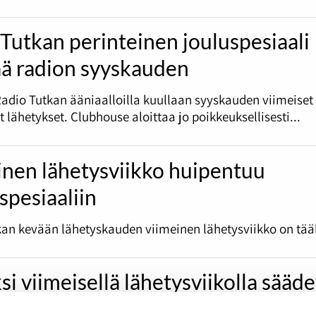
Tutkan perinteinen jouluspesiaali
ää radion syyskauden
Radio Tutkan ääniaalloilla kuullaan syyskauden viimeiset
et lähetykset. Clubhouse aloittaa jo poikkeuksellisesti...
inen lähetysviikko huipentuu
spesiaaliin
an kevään lähetyskauden viimeinen lähetysviikko on tääl
si viimeisellä lähetysviikolla sääd
ax -hengessä