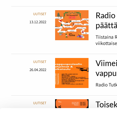
Radio 
UUTISET
13.12.2022
päätt
Tiistaina 
viikottais
Viime
UUTISET
26.04.2022
vappu
Radio Tutk
Toisek
UUTISET
19.04.2022
Mad M