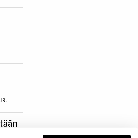
lä.
etään