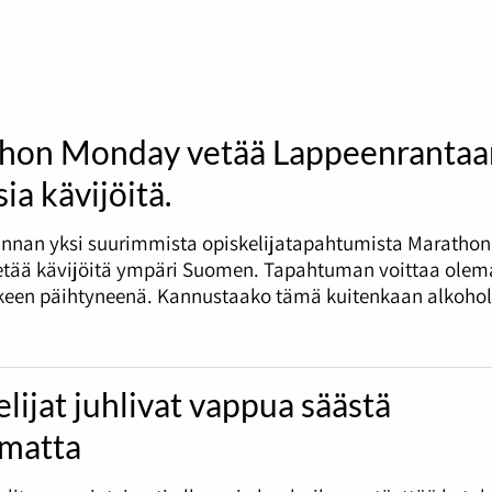
hon Monday vetää Lappeenrantaa
ia kävijöitä.
nnan yksi suurimmista opiskelijatapahtumista Marathon
tää kävijöitä ympäri Suomen. Tapahtuman voittaa olema
tkeen päihtyneenä. Kannustaako tämä kuitenkaan alkohol
lijat juhlivat vappua säästä
umatta