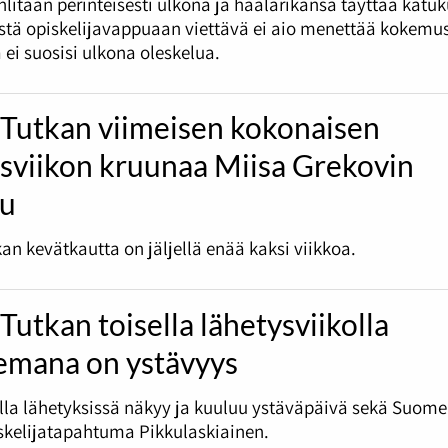
litaan perinteisesti ulkona ja haalarikansa täyttää katu
tä opiskelijavappuaan viettävä ei aio menettää kokemus
 ei suosisi ulkona oleskelua.
 Tutkan viimeisen kokonaisen
ysviikon kruunaa Miisa Grekovin
lu
an kevätkautta on jäljellä enää kaksi viikkoa.
Tutkan toisella lähetysviikolla
emana on ystävyys
olla lähetyksissä näkyy ja kuuluu ystäväpäivä sekä Suome
skelijatapahtuma Pikkulaskiainen.