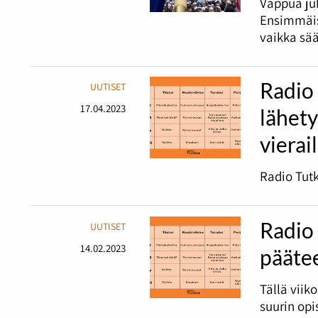
Vappua juh
Ensimmäis
vaikka sää
Radio
UUTISET
17.04.2023
lähet
vierai
Radio Tutk
Radio 
UUTISET
14.02.2023
pääte
Tällä viik
suurin opi