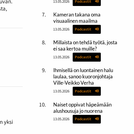
kuvan.
13.05.2026
Podcastit
ta,
Kameran takana oma
visuaalinen maailma
13.05.2026
Podcastit
Millaista on tehdä työtä, josta
ei saa kertoa muille?
13.05.2026
Podcastit
Ihmisellä on luontainen halu
laulaa, sanoo kuoronjohtaja
Ville-Veikko Verha
13.05.2026
Podcastit
Naiset oppivat häpeämään
alushousuja jo nuorena
13.05.2026
Podcastit
n yksi