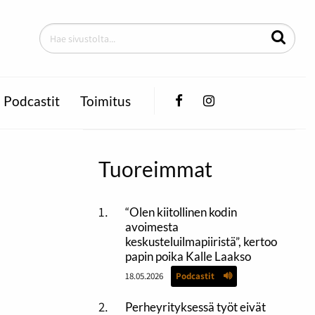
Facebook
Instagram
Podcastit
Toimitus
Tuoreimmat
“Olen kiitollinen kodin
avoimesta
keskusteluilmapiiristä”, kertoo
papin poika Kalle Laakso
18.05.2026
Podcastit
Perheyrityksessä työt eivät