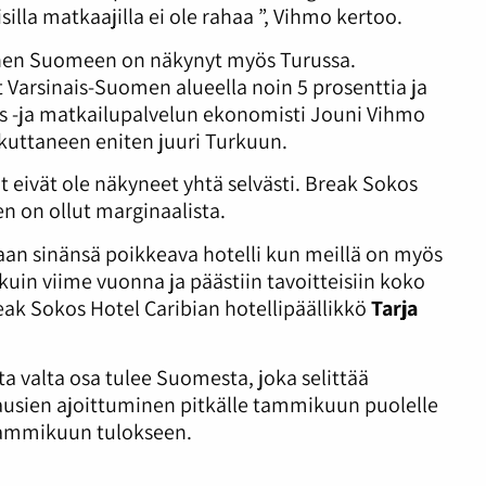
silla matkaajilla ei ole rahaa ”, Vihmo kertoo.
nen Suomeen on näkynyt myös Turussa.
 Varsinais-Suomen alueella noin 5 prosenttia ja
us -ja matkailupalvelun ekonomisti Jouni Vihmo
kuttaneen eniten juuri Turkuun.
 eivät ole näkyneet yhtä selvästi. Break Sokos
n on ollut marginaalista.
aan sinänsä poikkeava hotelli kun meillä on myös
kuin viime vuonna ja päästiin tavoitteisiin koko
ak Sokos Hotel Caribian hotellipäällikkö
Tarja
a valta osa tulee Suomesta, joka selittää
usien ajoittuminen pitkälle tammikuun puolelle
tammikuun tulokseen.