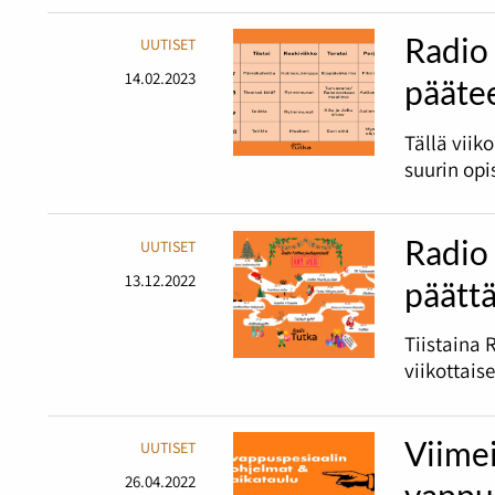
Radio 
UUTISET
14.02.2023
pääte
Tällä viik
suurin opi
Radio 
UUTISET
13.12.2022
päätt
Tiistaina 
viikottais
Viime
UUTISET
26.04.2022