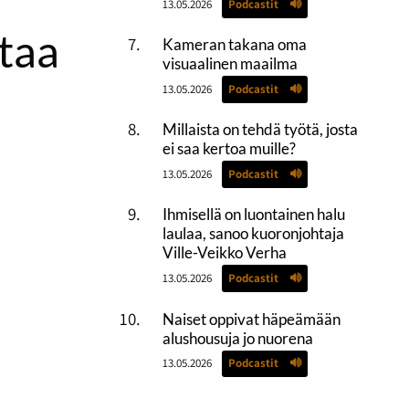
13.05.2026
Podcastit
taa
Kameran takana oma
visuaalinen maailma
13.05.2026
Podcastit
Millaista on tehdä työtä, josta
ei saa kertoa muille?
13.05.2026
Podcastit
Ihmisellä on luontainen halu
laulaa, sanoo kuoronjohtaja
Ville-Veikko Verha
13.05.2026
Podcastit
Naiset oppivat häpeämään
alushousuja jo nuorena
13.05.2026
Podcastit