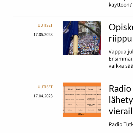
käyttöön?
Opiske
UUTISET
17.05.2023
riipp
Vappua juh
Ensimmäis
vaikka sää
Radio
UUTISET
17.04.2023
lähet
vierai
Radio Tutk