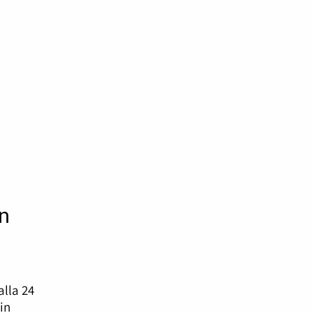
n
lla 24
in