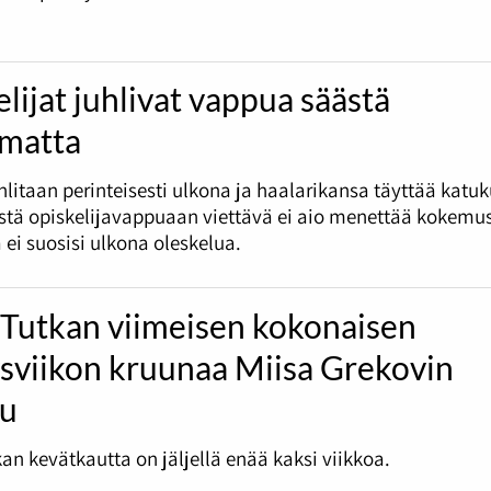
lijat juhlivat vappua säästä
umatta
litaan perinteisesti ulkona ja haalarikansa täyttää katu
tä opiskelijavappuaan viettävä ei aio menettää kokemus
 ei suosisi ulkona oleskelua.
 Tutkan viimeisen kokonaisen
ysviikon kruunaa Miisa Grekovin
lu
an kevätkautta on jäljellä enää kaksi viikkoa.