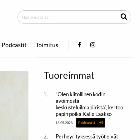
Facebook
Instagram
Podcastit
Toimitus
Tuoreimmat
“Olen kiitollinen kodin
avoimesta
keskusteluilmapiiristä”, kertoo
papin poika Kalle Laakso
18.05.2026
Podcastit
Perheyrityksessä työt eivät