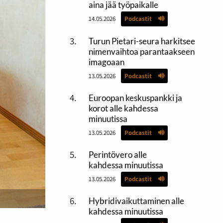
aina jää työpaikalle
14.05.2026
Podcastit
Turun Pietari-seura harkitsee
nimenvaihtoa parantaakseen
imagoaan
13.05.2026
Podcastit
Euroopan keskuspankki ja
korot alle kahdessa
minuutissa
13.05.2026
Podcastit
Perintövero alle
kahdessa minuutissa
13.05.2026
Podcastit
Hybridivaikuttaminen alle
kahdessa minuutissa