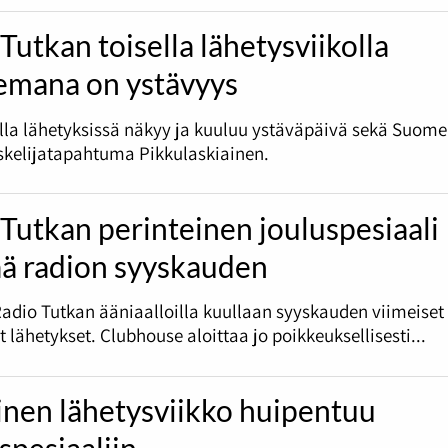
Tutkan toisella lähetysviikolla
emana on ystävyys
olla lähetyksissä näkyy ja kuuluu ystäväpäivä sekä Suome
skelijatapahtuma Pikkulaskiainen.
Tutkan perinteinen jouluspesiaali
ää radion syyskauden
Radio Tutkan ääniaalloilla kuullaan syyskauden viimeiset
et lähetykset. Clubhouse aloittaa jo poikkeuksellisesti...
inen lähetysviikko huipentuu