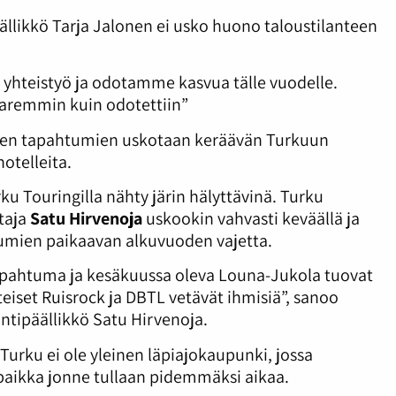
ällikkö Tarja Jalonen ei usko huono taloustilanteen
is yhteistyö ja odotamme kasvua tälle vuodelle.
aremmin kuin odotettiin”
isojen tapahtumien uskotaan keräävän Turkuun
hotelleita.
 Touringilla nähty järin hälyttävinä. Turku
taja
Satu Hirvenoja
uskookin vahvasti keväällä ja
htumien paikaavan alkuvuoden vajetta.
tapahtuma ja kesäkuussa oleva Louna-Jukola tuovat
teiset Ruisrock ja DBTL vetävät ihmisiä”, sanoo
ntipäällikkö Satu Hirvenoja.
Turku ei ole yleinen läpiajokaupunki, jossa
 paikka jonne tullaan pidemmäksi aikaa.