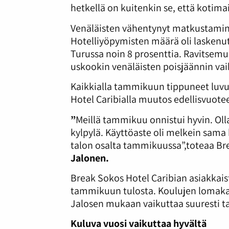
hetkellä on kuitenkin se, että kotimai
Venäläisten vähentynyt matkustami
Hotelliyöpymisten määrä oli laskenut
Turussa noin 8 prosenttia. Ravitsem
uskookin venäläisten poisjäännin vai
Kaikkialla tammikuun tippuneet luvut
Hotel Caribialla muutos edellisvuotee
”
Meillä tammikuu onnistui hyvin. Oll
kylpylä. Käyttöaste oli melkein sama 
talon osalta tammikuussa”,toteaa Bre
Jalonen.
Break Sokos Hotel Caribian asiakkaist
tammikuun tulosta. Koulujen lomaka
Jalosen mukaan vaikuttaa suuresti 
Kuluva vuosi vaikuttaa hyvältä