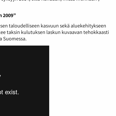
n 2009”
ksen taloudelliseen kasvuun sekä aluekehitykseen
ee taksin kulutuksen laskun kuvaavan tehokkaasti
ta Suomessa.