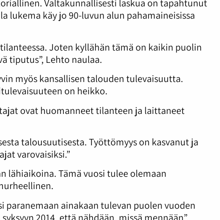
riallinen. Valtakunnallisesti laskua on tapahtunut
lla lukema käy jo 90-luvun alun pahamaineisissa
a tilanteessa. Joten kyllähän tämä on kaikin puolin
vä tiputus”, Lehto naulaa.
vin myös kansallisen talouden tulevaisuutta.
tulevaisuuteen on heikko.
tajat ovat huomanneet tilanteen ja laittaneet
isesta talousuutisesta. Työttömyys on kasvanut ja
ajat varovaisiksi.”
an lähiaikoina. Tämä vuosi tulee olemaan
 murheellinen.
htisi paranemaan ainakaan tulevan puolen vuoden
a syksyyn 2014, että nähdään, missä mennään”,