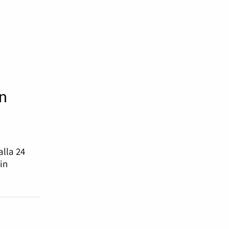
n
lla 24
in