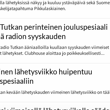
olla lähetyksissä näkyy ja kuuluu ystäväpäivä sekä Suome
skelijatapahtuma Pikkulaskiainen.
Tutkan perinteinen jouluspesiaali
ää radion syyskauden
Radio Tutkan ääniaalloilla kuullaan syyskauden viimeiset
et lähetykset. Clubhouse aloittaa jo poikkeuksellisesti...
inen lähetysviikko huipentuu
spesiaaliin
an kevään lähetyskauden viimeinen lähetysviikko on tääl