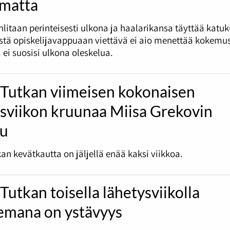
umatta
litaan perinteisesti ulkona ja haalarikansa täyttää katu
tä opiskelijavappuaan viettävä ei aio menettää kokemus
 ei suosisi ulkona oleskelua.
 Tutkan viimeisen kokonaisen
ysviikon kruunaa Miisa Grekovin
lu
an kevätkautta on jäljellä enää kaksi viikkoa.
Tutkan toisella lähetysviikolla
emana on ystävyys