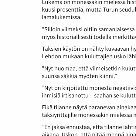
Lukema on monessakin mielessä histo
kuusi prosenttia, mutta Turun seudu
lamalukemissa.
”Silloin viimeksi oltiin samanlaisess
myös historiallisesti todella merkittä
Taksien käytön on nähty kuvaavan hy
Lehdon mukaan kuluttajien usko lähi
”Nyt huomaa, että viimeisetkin kulut
suunsa säkkiä myöten kiinni.”
”Nyt on kirjoitettu monesta negatiiv
ihmisiä irtisanottu – saahan se kulutt
Eikä tilanne näytä paranevan ainaka
taksiyrittäjille monessakin mielessä
”En jaksa ennustaa, että tilanne lä
aikana. Uskon, että pitää mennä ain