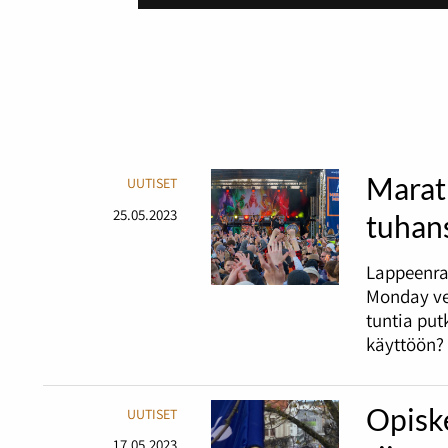
Marat
UUTISET
25.05.2023
tuhans
Lappeenra
Monday ve
tuntia pu
käyttöön?
Opiske
UUTISET
17.05.2023