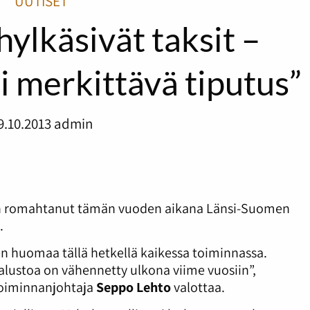
UUTISET
hylkäsivät taksit –
ti merkittävä tiputus”
9.10.2013
admin
aan romahtanut tämän vuoden aikana Länsi-Suomen
.
n huomaa tällä hetkellä kaikessa toiminnassa.
Kalustoa on vähennetty ulkona viime vuosiin”,
toiminnanjohtaja
Seppo Lehto
valottaa.