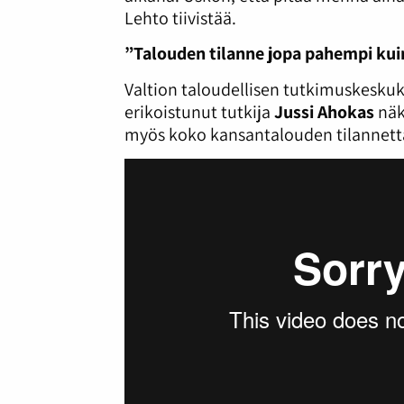
Lehto tiivistää.
”Talouden tilanne jopa pahempi kui
Valtion taloudellisen tutkimuskesku
erikoistunut tutkija
Jussi Ahokas
näk
myös koko kansantalouden tilannet