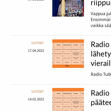
riipp
Vappua juh
Ensimmäis
vaikka sää
Radio
UUTISET
17.04.2023
lähet
vierai
Radio Tutk
Radio 
UUTISET
14.02.2023
pääte