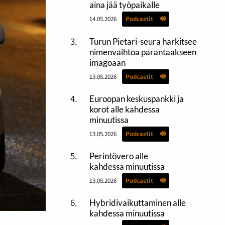
aina jää työpaikalle
14.05.2026
Podcastit
Turun Pietari-seura harkitsee
nimenvaihtoa parantaakseen
imagoaan
13.05.2026
Podcastit
Euroopan keskuspankki ja
korot alle kahdessa
minuutissa
13.05.2026
Podcastit
Perintövero alle
kahdessa minuutissa
13.05.2026
Podcastit
Hybridivaikuttaminen alle
kahdessa minuutissa