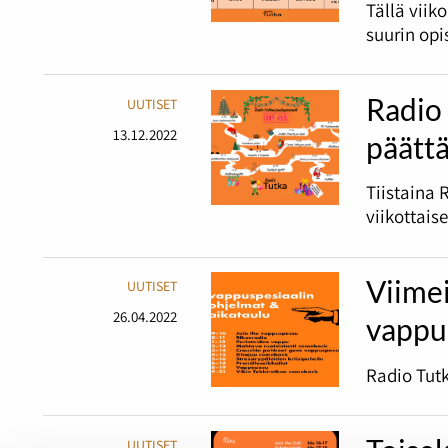
Tällä viik
suurin opi
Radio 
UUTISET
13.12.2022
päätt
Tiistaina 
viikottais
Viime
UUTISET
26.04.2022
vappu
Radio Tutk
UUTISET