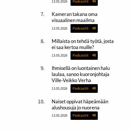
13.05.2026
Podcastit
Kameran takana oma
visuaalinen maailma
13.05.2026
Podcastit
Millaista on tehdä työtä, josta
ei saa kertoa muille?
13.05.2026
Podcastit
Ihmisellä on luontainen halu
laulaa, sanoo kuoronjohtaja
Ville-Veikko Verha
13.05.2026
Podcastit
Naiset oppivat häpeämään
alushousuja jo nuorena
13.05.2026
Podcastit