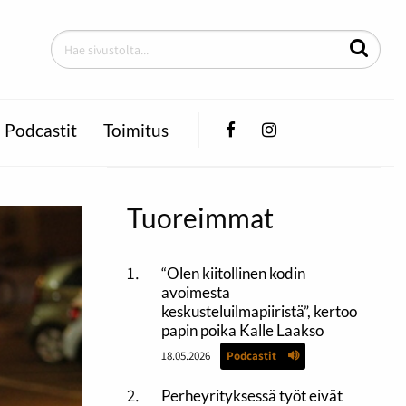
Facebook
Instagram
Podcastit
Toimitus
Tuoreimmat
“Olen kiitollinen kodin
avoimesta
keskusteluilmapiiristä”, kertoo
papin poika Kalle Laakso
18.05.2026
Podcastit
Perheyrityksessä työt eivät