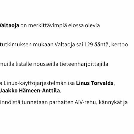
Valtaoja
on merkittävimpiä elossa olevia
ytutkimuksen mukaan Valtaoja sai 129 ääntä, kertoo
uilla listalle nousseilla tieteenharjoittajilla
 Linux-käyttöjärjestelmän isä
Linus Torvalds
,
Jaakko Hämeen-Anttila
.
nöistä tunnetaan parhaiten AIV-rehu, kännykät ja