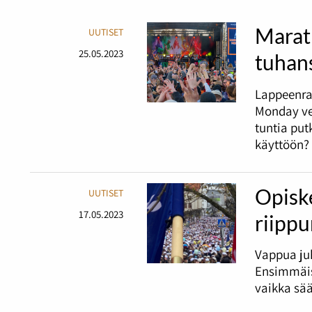
Marat
UUTISET
25.05.2023
tuhans
Lappeenra
Monday ve
tuntia pu
käyttöön?
Opiske
UUTISET
17.05.2023
riipp
Vappua juh
Ensimmäis
vaikka sää