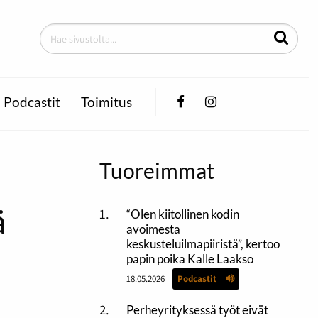
Facebook
Instagram
Podcastit
Toimitus
Tuoreimmat
ä
“Olen kiitollinen kodin
avoimesta
keskusteluilmapiiristä”, kertoo
papin poika Kalle Laakso
18.05.2026
Podcastit
Perheyrityksessä työt eivät