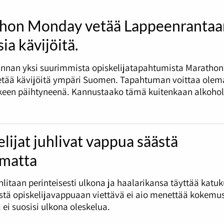
hon Monday vetää Lappeenrantaa
ia kävijöitä.
nnan yksi suurimmista opiskelijatapahtumista Marathon
tää kävijöitä ympäri Suomen. Tapahtuman voittaa olema
tkeen päihtyneenä. Kannustaako tämä kuitenkaan alkohol
lijat juhlivat vappua säästä
umatta
litaan perinteisesti ulkona ja haalarikansa täyttää katu
tä opiskelijavappuaan viettävä ei aio menettää kokemus
 ei suosisi ulkona oleskelua.