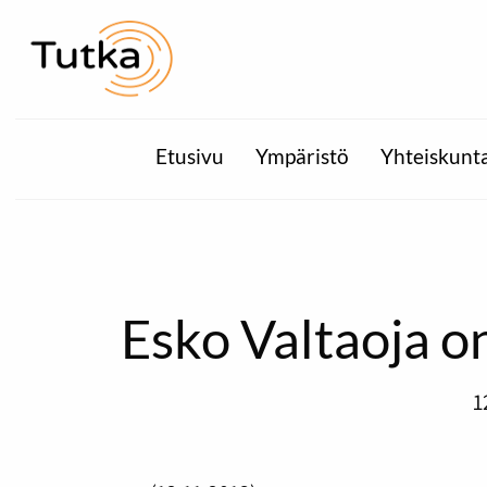
Etusivu
Ympäristö
Yhteiskunt
Esko Valtaoja on
1