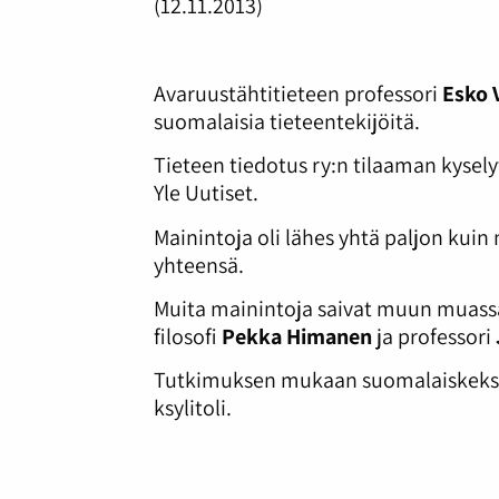
(12.11.2013)
Avaruustähtitieteen professori
Esko 
suomalaisia tieteentekijöitä.
Tieteen tiedotus ry:n tilaaman kysel
Yle Uutiset.
Mainintoja oli lähes yhtä paljon kuin m
yhteensä.
Muita mainintoja saivat muun muassa
filosofi
Pekka Himanen
ja professori
Tutkimuksen mukaan suomalaiskeksin
ksylitoli.