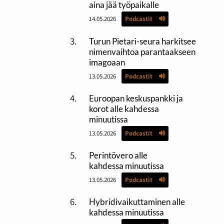
aina jää työpaikalle
14.05.2026
Podcastit
Turun Pietari-seura harkitsee
nimenvaihtoa parantaakseen
imagoaan
13.05.2026
Podcastit
Euroopan keskuspankki ja
korot alle kahdessa
minuutissa
13.05.2026
Podcastit
Perintövero alle
kahdessa minuutissa
13.05.2026
Podcastit
Hybridivaikuttaminen alle
kahdessa minuutissa