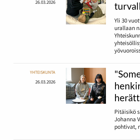
26.03.2026
turval
Yli 30 vuo
urallaan 
Yhteiskunn
yhteisölli
yövuorois
"Some
YHTEISKUNTA
26.03.2026
henki
herätt
Pitäisikö 
Johanna Va
pohtivat, 