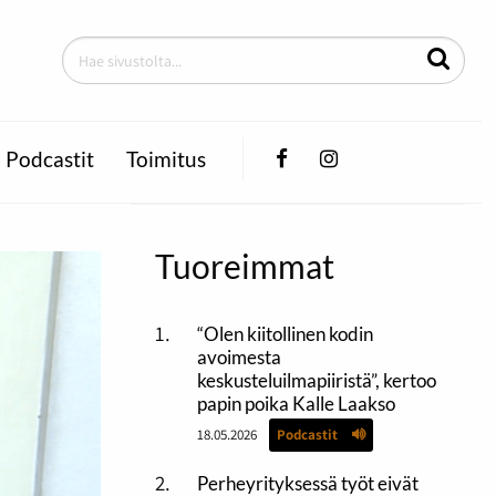
Facebook
Instagram
Podcastit
Toimitus
Tuoreimmat
“Olen kiitollinen kodin
avoimesta
keskusteluilmapiiristä”, kertoo
papin poika Kalle Laakso
18.05.2026
Podcastit
Perheyrityksessä työt eivät