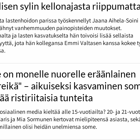
lisen sylin kellonajasta riippumatt
tta lastenhoidon parissa työskennellyt Jaana Aihela-Soini
nähnyt vanhemmuuden painopisteiden muutokset.
alta ja lasten kasvatukselta hän toivoisi lisää sellaista
syyttä, jota hän kollegansa Emmi Valtasen kanssa kokee 
sa.
 on monelle nuorelle eräänlainen
reikä" – aikuiseksi kasvaminen so
ää ristiriitaisia tunteita
sosiaalinen media kieltää alle 15-vuotiailta? 20- ja 21-vuo
ris ja Mia Sormunen kertovat mielipiteensä asiasta, sek
millainen olisi heidän unelmiensa some.