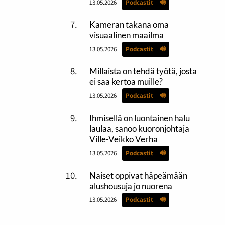
13.05.2026
Podcastit
Kameran takana oma
visuaalinen maailma
13.05.2026
Podcastit
Millaista on tehdä työtä, josta
ei saa kertoa muille?
13.05.2026
Podcastit
Ihmisellä on luontainen halu
laulaa, sanoo kuoronjohtaja
Ville-Veikko Verha
13.05.2026
Podcastit
Naiset oppivat häpeämään
alushousuja jo nuorena
13.05.2026
Podcastit