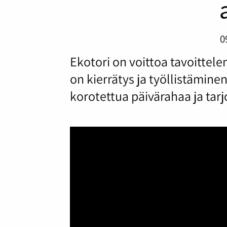
0
Ekotori on voittoa tavoittel
on kierrätys ja työllistämine
korotettua päivärahaa ja tarjo