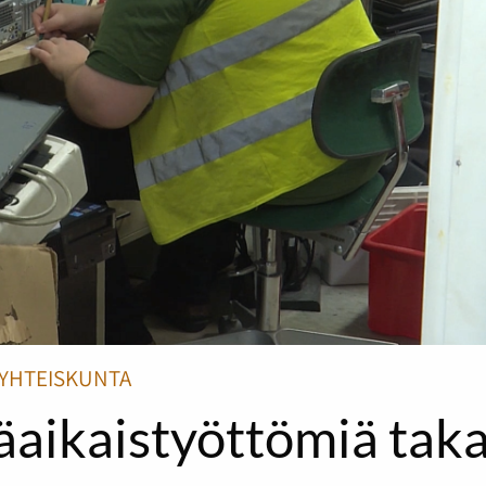
YHTEISKUNTA
äaikaistyöttömiä taka