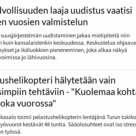
vollisuuden laaja uudistus vaatisi
en vuosien valmistelun
isuusjärjestelmän uudistaminen jakaa mielipiteitä niin
 kuin kansalaistenkin keskuudessa. Keskustelua ohjaava
ykset ja ikäluokkien pieneneminen, joka alkaa näkyä
oimissa jo lähivuosina.
ushelikopteri hälytetään vain
isimpiin tehtäviin - "Kuolemaa koh
joka vuorossa"
asalo toimii pelastushelikopterin lentäjänä Turun tukik
työvuorot kestävät 48 tuntia. Sääolosuhteet ovat iso stress
n työssä.