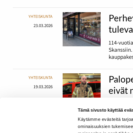
Perhey
YHTEISKUNTA
23.03.2026
tuleva
114-vuoti
Skanssiin.
kauppakesk
Palope
YHTEISKUNTA
19.03.2026
eivät
Panu Kopo
Tämä sivusto käyttää eväs
Suomen pe
sekä fyysi
Käytämme evästeitä tarjoa
ominaisuuksien tukemisee