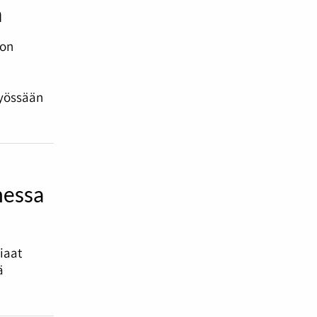
a
 on
työssään
messa
tiaat
ä