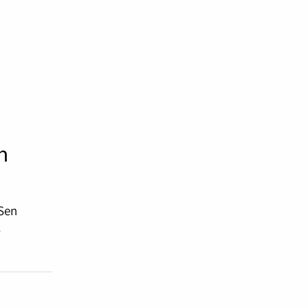
n
 Sen
.