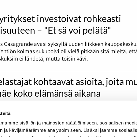
ritykset investoivat rohkeasti
isuuteen – "Et sä voi pelätä"
as Casagrande avasi syksyllä uuden liikkeen kauppakesku
 Yhtiön kolmas sukupolvi oli vielä pitkään sitä mieltä, ett
uksiin ei lähdetä, mutta toisin kävi.
lastajat kohtaavat asioita, joita m
 näe koko elämänsä aikana
nen on toiminut 10 vuoden ajan palopelastajana Varsina
teitä
lastusasemalla. Pelastajan täytyy huolehtia hyvästä hen
sestä kunnosta.
mamme sisällön ja mainosten räätälöimiseen, sosiaalisen medi
n ja kävijämäärämme analysoimiseen. Lisäksi jaamme sosiaali