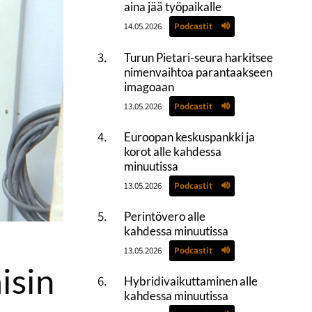
aina jää työpaikalle
14.05.2026
Podcastit
Turun Pietari-seura harkitsee
nimenvaihtoa parantaakseen
imagoaan
13.05.2026
Podcastit
Euroopan keskuspankki ja
korot alle kahdessa
minuutissa
13.05.2026
Podcastit
Perintövero alle
kahdessa minuutissa
13.05.2026
Podcastit
isin
Hybridivaikuttaminen alle
kahdessa minuutissa