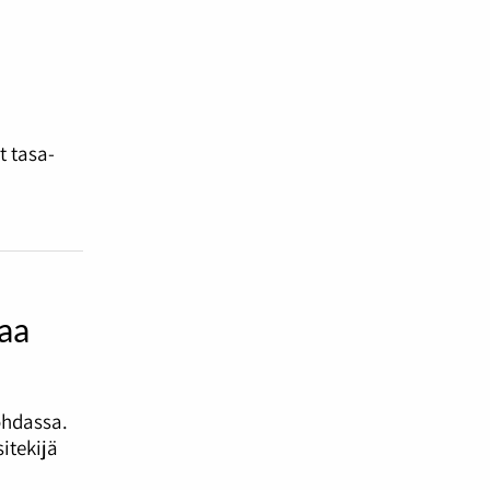
t tasa-
taa
ohdassa.
itekijä