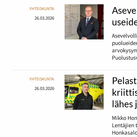
Asevel
YHTEISKUNTA
26.03.2026
useid
Asevelvoll
puolueiden
arvokysym
Puolustusv
Pelast
YHTEISKUNTA
26.03.2026
kriitt
lähes 
Mikko Honk
Lentäjien 
Honkasalo