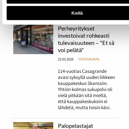
iso stressitekijä Honkasalon
työssä.
Kiellä
Perheyritykset
investoivat rohkeasti
tulevaisuuteen – "Et sä
voi pelätä"
23.03.2026
YHTEISKUNTA
114-vuotias Casagrande
avasi syksyllä uuden liikkeen
kauppakeskus Skanssiin.
Yhtiön kolmas sukupolvi oli
vielä pitkään sitä mieltä,
että kauppakeskuksiin ei
lähdetä, mutta toisin kävi.
Palopelastajat