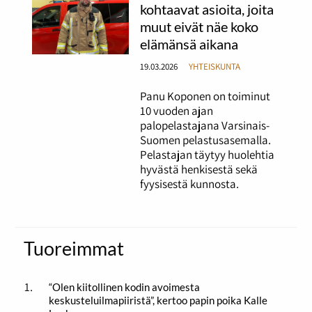
kohtaavat asioita, joita
muut eivät näe koko
elämänsä aikana
19.03.2026
YHTEISKUNTA
Panu Koponen on toiminut
10 vuoden ajan
palopelastajana Varsinais-
Suomen pelastusasemalla.
Pelastajan täytyy huolehtia
hyvästä henkisestä sekä
fyysisestä kunnosta.
Tuoreimmat
“Olen kiitollinen kodin avoimesta
keskusteluilmapiiristä”, kertoo papin poika Kalle