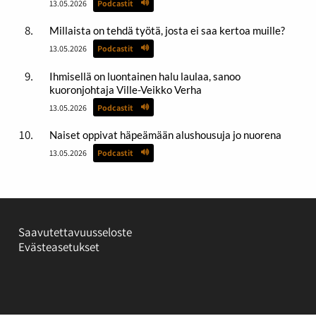
13.05.2026
Podcastit
Millaista on tehdä työtä, josta ei saa kertoa muille?
13.05.2026
Podcastit
Ihmisellä on luontainen halu laulaa, sanoo
kuoronjohtaja Ville-Veikko Verha
13.05.2026
Podcastit
Naiset oppivat häpeämään alushousuja jo nuorena
13.05.2026
Podcastit
Saavutettavuusseloste
Evästeasetukset