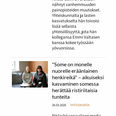
nähnyt vanhemmuuden
painopisteiden muutokset.
Yhteiskunnalta ja lasten
kasvatukselta hän toivoisi
lisää sellaista
yhteisöllisyyttä, jota hän
kollegansa Emmi Valtasen
kanssa kokee työssään
yövuoroissa.
"Some on monelle
nuorelle eräänlainen
henkireikä" – aikuiseksi
kasvaminen somessa
herättää ristiriitaisia
tunteita
26.03.2026
YHTEISKUNTA
Pitäisikö sosiaalinen media