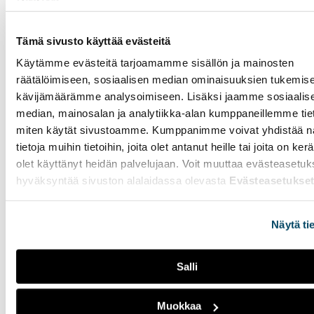
arvokysymykset ja
ikäluokkien pieneneminen,
joka alkaa näkyä
Tämä sivusto käyttää evästeitä
Puolustusvoimissa jo
Käytämme evästeitä tarjoamamme sisällön ja mainosten
lähivuosina.
räätälöimiseen, sosiaalisen median ominaisuuksien tukemise
kävijämäärämme analysoimiseen. Lisäksi jaamme sosiaalis
Pelastushelikopteri
median, mainosalan ja analytiikka-alan kumppaneillemme tieto
hälytetään vain
miten käytät sivustoamme. Kumppanimme voivat yhdistää nä
kriittisimpiin tehtäviin -
tietoja muihin tietoihin, joita olet antanut heille tai joita on ker
"Kuolemaa kohtaa
olet käyttänyt heidän palvelujaan. Voit muuttaa evästeasetuk
hyväksyntää sivuston alalaidassa olevasta
Evästeasetukse
lähes joka vuorossa"
26.03.2026
YHTEISKUNTA
Näytä ti
Mikko Honkasalo toimii
pelastushelikopterin
lentäjänä Turun
Salli
tukikohdassa. Lentäjien
työvuorot kestävät 48
Muokkaa
tuntia. Sääolosuhteet ovat