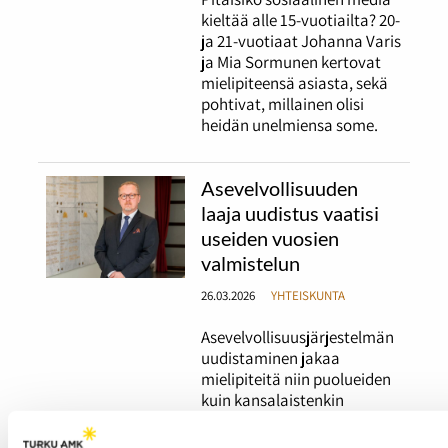
kieltää alle 15-vuotiailta? 20-
ja 21-vuotiaat Johanna Varis
ja Mia Sormunen kertovat
mielipiteensä asiasta, sekä
pohtivat, millainen olisi
heidän unelmiensa some.
Asevelvollisuuden
laaja uudistus vaatisi
useiden vuosien
valmistelun
26.03.2026
YHTEISKUNTA
Asevelvollisuusjärjestelmän
uudistaminen jakaa
mielipiteitä niin puolueiden
kuin kansalaistenkin
keskuudessa. Keskustelua
ohjaavat tasa-