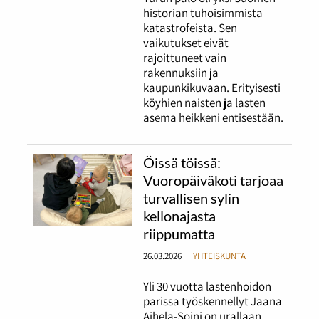
historian tuhoisimmista
katastrofeista. Sen
vaikutukset eivät
rajoittuneet vain
rakennuksiin ja
kaupunkikuvaan. Erityisesti
köyhien naisten ja lasten
asema heikkeni entisestään.
Öissä töissä:
Vuoropäiväkoti tarjoaa
turvallisen sylin
kellonajasta
riippumatta
26.03.2026
YHTEISKUNTA
Yli 30 vuotta lastenhoidon
parissa työskennellyt Jaana
Aihela-Soini on urallaan