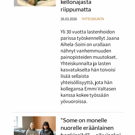
kellonajasta
riippumatta
26.03.2026
YHTEISKUNTA
Yli 30 vuotta lastenhoidon
parissa työskennellyt Jaana
Aihela-Soini on urallaan
nähnyt vanhemmuuden
painopisteiden muutokset.
Yhteiskunnalta ja lasten
kasvatukselta hän toivoisi
lisää sellaista
yhteisöllisyyttä, jota hän
kollegansa Emmi Valtasen
kanssa kokee työssään
yövuoroissa.
"Some on monelle
nuorelle eräänlainen