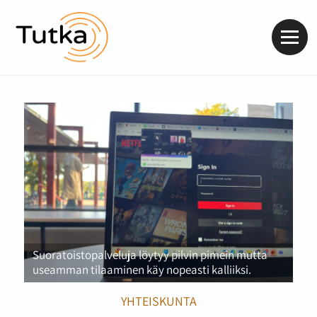
Valik
Suoratoistopalveluja löytyy pilvin pimein mutta
useamman tilaaminen käy nopeasti kalliiksi.
YHTEISKUNTA