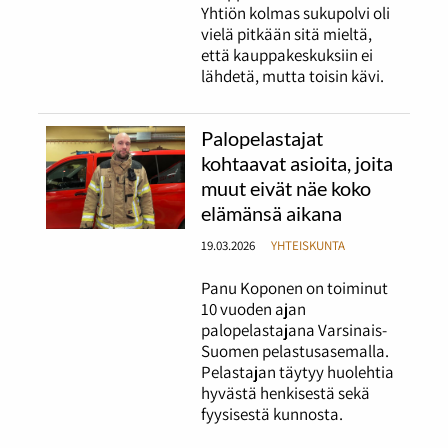
Yhtiön kolmas sukupolvi oli
vielä pitkään sitä mieltä,
että kauppakeskuksiin ei
lähdetä, mutta toisin kävi.
Palopelastajat
kohtaavat asioita, joita
muut eivät näe koko
elämänsä aikana
19.03.2026
YHTEISKUNTA
Panu Koponen on toiminut
10 vuoden ajan
palopelastajana Varsinais-
Suomen pelastusasemalla.
Pelastajan täytyy huolehtia
hyvästä henkisestä sekä
fyysisestä kunnosta.