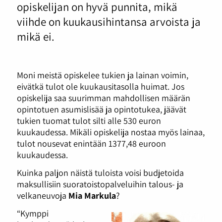
opiskelijan on hyvä punnita, mikä
viihde on kuukausihintansa arvoista ja
mikä ei.
Moni meistä opiskelee tukien ja lainan voimin,
eivätkä tulot ole kuukausitasolla huimat. Jos
opiskelija saa suurimman mahdollisen määrän
opintotuen asumislisää ja opintotukea, jäävät
tukien tuomat tulot silti alle 530 euron
kuukaudessa. Mikäli opiskelija nostaa myös lainaa,
tulot nousevat enintään 1377,48 euroon
kuukaudessa.
Kuinka paljon näistä tuloista voisi budjetoida
maksullisiin suoratoistopalveluihin talous- ja
velkaneuvoja
Mia Markula
?
“Kymppi