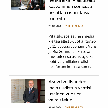
henkireikä" – aikuiseksi
kasvaminen somessa
herättää ristiriitaisia
tunteita
26.03.2026
YHTEISKUNTA
Pitäisikö sosiaalinen media
kieltää alle 15-vuotiailta? 20-
ja 21-vuotiaat Johanna Varis
ja Mia Sormunen kertovat
mielipiteensä asiasta, sekä
pohtivat, millainen olisi
heidän unelmiensa some.
Asevelvollisuuden
laaja uudistus vaatisi
useiden vuosien
valmistelun
26.03.2026
YHTEISKUNTA