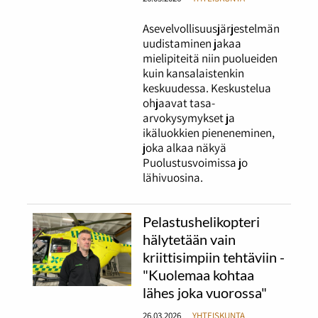
Asevelvollisuusjärjestelmän
uudistaminen jakaa
mielipiteitä niin puolueiden
kuin kansalaistenkin
keskuudessa. Keskustelua
ohjaavat tasa-
arvokysymykset ja
ikäluokkien pieneneminen,
joka alkaa näkyä
Puolustusvoimissa jo
lähivuosina.
Pelastushelikopteri
hälytetään vain
kriittisimpiin tehtäviin -
"Kuolemaa kohtaa
lähes joka vuorossa"
26.03.2026
YHTEISKUNTA