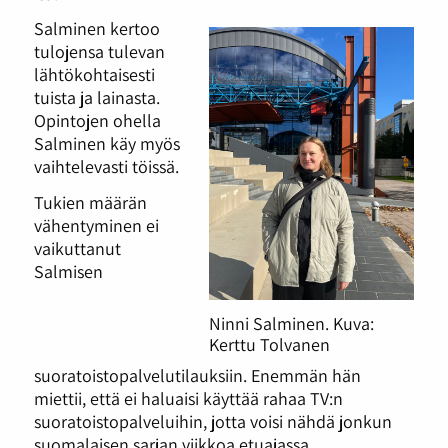
Salminen kertoo
tulojensa tulevan
lähtökohtaisesti
tuista ja lainasta.
Opintojen ohella
Salminen käy myös
vaihtelevasti töissä.
Tukien määrän
vähentyminen ei
vaikuttanut
Salmisen
Ninni Salminen. Kuva:
Kerttu Tolvanen
suoratoistopalvelutilauksiin. Enemmän hän
miettii, että ei haluaisi käyttää rahaa TV:n
suoratoistopalveluihin, jotta voisi nähdä jonkun
suomalaisen sarjan viikkoa etuajassa.