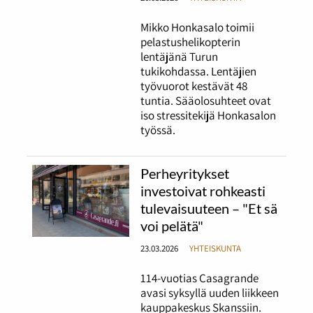
Mikko Honkasalo toimii
pelastushelikopterin
lentäjänä Turun
tukikohdassa. Lentäjien
työvuorot kestävät 48
tuntia. Sääolosuhteet ovat
iso stressitekijä Honkasalon
työssä.
Perheyritykset
investoivat rohkeasti
tulevaisuuteen – "Et sä
voi pelätä"
23.03.2026
YHTEISKUNTA
114-vuotias Casagrande
avasi syksyllä uuden liikkeen
kauppakeskus Skanssiin.