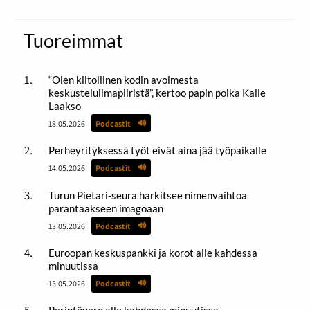
Tuoreimmat
“Olen kiitollinen kodin avoimesta
keskusteluilmapiiristä”, kertoo papin poika Kalle
Laakso
18.05.2026
Podcastit
Perheyrityksessä työt eivät aina jää työpaikalle
14.05.2026
Podcastit
Turun Pietari-seura harkitsee nimenvaihtoa
parantaakseen imagoaan
13.05.2026
Podcastit
Euroopan keskuspankki ja korot alle kahdessa
minuutissa
13.05.2026
Podcastit