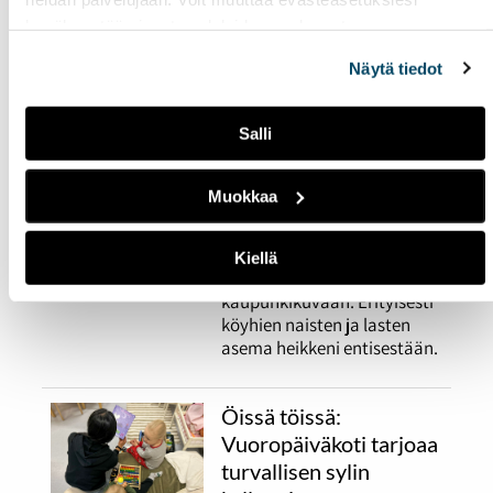
Turun palo lisäsi
hyväksyntää sivuston alalaidassa olevasta
köyhien naisten ja
Evästeasetukset
linkistä.
Näytä tiedot
lasten ahdinkoa
26.03.2026
YHTEISKUNTA
Salli
Turun palo oli yksi Suomen
historian tuhoisimmista
Muokkaa
katastrofeista. Sen
vaikutukset eivät
rajoittuneet vain
Kiellä
rakennuksiin ja
kaupunkikuvaan. Erityisesti
köyhien naisten ja lasten
asema heikkeni entisestään.
Öissä töissä:
Vuoropäiväkoti tarjoaa
turvallisen sylin