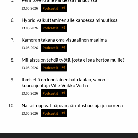
Perintövero alle kahdessa minuutissa
13.05.2026
Podcastit
Hybridivaikuttaminen alle kahdessa minuutissa
13.05.2026
Podcastit
Kameran takana oma visuaalinen maailma
13.05.2026
Podcastit
Millaista on tehdä työtä, josta ei saa kertoa muille?
13.05.2026
Podcastit
Ihmisellä on luontainen halu laulaa, sanoo
kuoronjohtaja Ville-Veikko Verha
13.05.2026
Podcastit
Naiset oppivat häpeämään alushousuja jo nuorena
13.05.2026
Podcastit