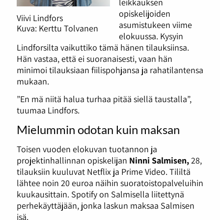
leikkauksen
opiskelijoiden
Viivi Lindfors
asumistukeen viime
Kuva: Kerttu Tolvanen
elokuussa. Kysyin
Lindforsilta vaikuttiko tämä hänen tilauksiinsa.
Hän vastaa, että ei suoranaisesti, vaan hän
minimoi tilauksiaan fiilispohjansa ja rahatilantensa
mukaan.
”En mä niitä halua turhaa pitää siellä taustalla”,
tuumaa Lindfors.
Mielummin odotan kuin maksan
Toisen vuoden elokuvan tuotannon ja
projektinhallinnan opiskelijan
Ninni Salmisen,
28,
tilauksiin kuuluvat Netflix ja Prime Video. Tililtä
lähtee noin 20 euroa näihin suoratoistopalveluihin
kuukausittain. Spotify on Salmisella liitettynä
perhekäyttäjään, jonka laskun maksaa Salmisen
isä.