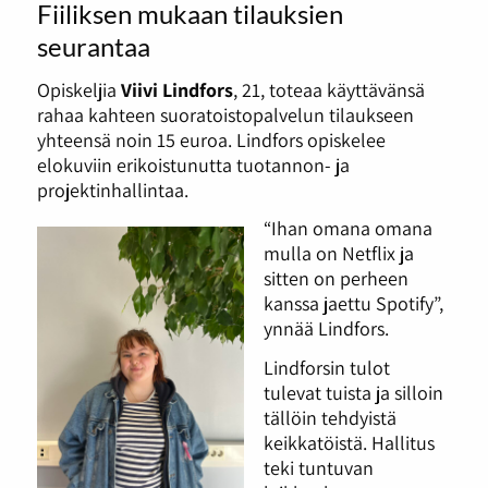
Fiiliksen mukaan tilauksien
seurantaa
Opiskeljia
Viivi Lindfors
, 21, toteaa käyttävänsä
rahaa kahteen suoratoistopalvelun tilaukseen
yhteensä noin 15 euroa. Lindfors opiskelee
elokuviin erikoistunutta tuotannon- ja
projektinhallintaa.
“Ihan omana omana
mulla on
Netflix ja
sitten on perheen
kanssa jaettu Spotify”,
ynnää Lindfors.
Lindforsin tulot
tulevat tuista ja silloin
tällöin tehdyistä
keikkatöistä. Hallitus
teki tuntuvan