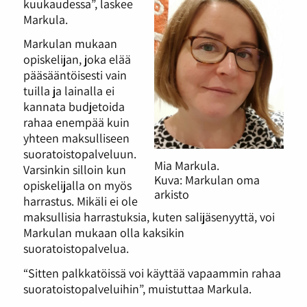
kuukaudessa”, laskee
Markula.
Markulan mukaan
opiskelijan, joka elää
pääsääntöisesti vain
tuilla ja lainalla ei
kannata budjetoida
rahaa enempää kuin
yhteen maksulliseen
suoratoistopalveluun.
Mia Markula.
Varsinkin silloin kun
Kuva: Markulan oma
opiskelijalla on myös
arkisto
harrastus. Mikäli ei ole
maksullisia harrastuksia, kuten salijäsenyyttä, voi
Markulan mukaan olla kaksikin
suoratoistopalvelua.
“Sitten palkkatöissä voi käyttää vapaammin rahaa
suoratoistopalveluihin”, muistuttaa Markula.