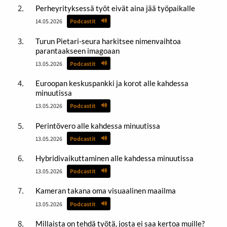
Perheyrityksessä työt eivät aina jää työpaikalle
14.05.2026
Podcastit
Turun Pietari-seura harkitsee nimenvaihtoa
parantaakseen imagoaan
13.05.2026
Podcastit
Euroopan keskuspankki ja korot alle kahdessa
minuutissa
13.05.2026
Podcastit
Perintövero alle kahdessa minuutissa
13.05.2026
Podcastit
Hybridivaikuttaminen alle kahdessa minuutissa
13.05.2026
Podcastit
Kameran takana oma visuaalinen maailma
13.05.2026
Podcastit
Millaista on tehdä työtä, josta ei saa kertoa muille?