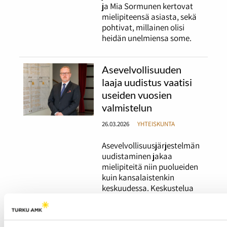
ja Mia Sormunen kertovat
mielipiteensä asiasta, sekä
pohtivat, millainen olisi
heidän unelmiensa some.
Asevelvollisuuden
laaja uudistus vaatisi
useiden vuosien
valmistelun
26.03.2026
YHTEISKUNTA
Asevelvollisuusjärjestelmän
uudistaminen jakaa
mielipiteitä niin puolueiden
kuin kansalaistenkin
keskuudessa. Keskustelua
ohjaavat tasa-
arvokysymykset ja
ikäluokkien pieneneminen,