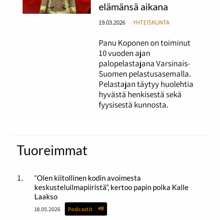
elämänsä aikana
19.03.2026
YHTEISKUNTA
Panu Koponen on toiminut
10 vuoden ajan
palopelastajana Varsinais-
Suomen pelastusasemalla.
Pelastajan täytyy huolehtia
hyvästä henkisestä sekä
fyysisestä kunnosta.
Tuoreimmat
“Olen kiitollinen kodin avoimesta
keskusteluilmapiiristä”, kertoo papin poika Kalle
Laakso
18.05.2026
Podcastit