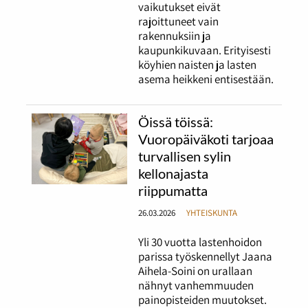
vaikutukset eivät
rajoittuneet vain
rakennuksiin ja
kaupunkikuvaan. Erityisesti
köyhien naisten ja lasten
asema heikkeni entisestään.
Öissä töissä:
Vuoropäiväkoti tarjoaa
turvallisen sylin
kellonajasta
riippumatta
26.03.2026
YHTEISKUNTA
Yli 30 vuotta lastenhoidon
parissa työskennellyt Jaana
Aihela-Soini on urallaan
nähnyt vanhemmuuden
painopisteiden muutokset.