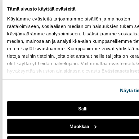
joka alkaa näkyä
Puolustusvoimissa jo
Tämä sivusto käyttää evästeitä
lähivuosina.
Käytämme evästeitä tarjoamamme sisällön ja mainosten
räätälöimiseen, sosiaalisen median ominaisuuksien tukemise
kävijämäärämme analysoimiseen. Lisäksi jaamme sosiaalis
Pelastushelikopteri
median, mainosalan ja analytiikka-alan kumppaneillemme tieto
hälytetään vain
miten käytät sivustoamme. Kumppanimme voivat yhdistää nä
kriittisimpiin tehtäviin -
tietoja muihin tietoihin, joita olet antanut heille tai joita on ker
"Kuolemaa kohtaa
olet käyttänyt heidän palvelujaan. Voit muuttaa evästeasetuk
lähes joka vuorossa"
hyväksyntää sivuston alalaidassa olevasta
Evästeasetukse
26.03.2026
YHTEISKUNTA
Mikko Honkasalo toimii
Näytä ti
pelastushelikopterin
lentäjänä Turun
tukikohdassa. Lentäjien
Salli
työvuorot kestävät 48
tuntia. Sääolosuhteet ovat
Muokkaa
iso stressitekijä Honkasalon
työssä.