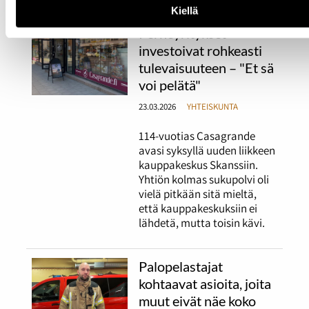
Kiellä
Perheyritykset
investoivat rohkeasti
tulevaisuuteen – "Et sä
voi pelätä"
23.03.2026
YHTEISKUNTA
114-vuotias Casagrande
avasi syksyllä uuden liikkeen
kauppakeskus Skanssiin.
Yhtiön kolmas sukupolvi oli
vielä pitkään sitä mieltä,
että kauppakeskuksiin ei
lähdetä, mutta toisin kävi.
Palopelastajat
kohtaavat asioita, joita
muut eivät näe koko