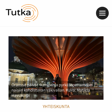
Valik
Oranssit päivät -kampanja pyrkii lopettamaan
naisiin kohdistuvan väkivallan. Kuva: Matilda
Havukorpi
YHTEISKUNTA