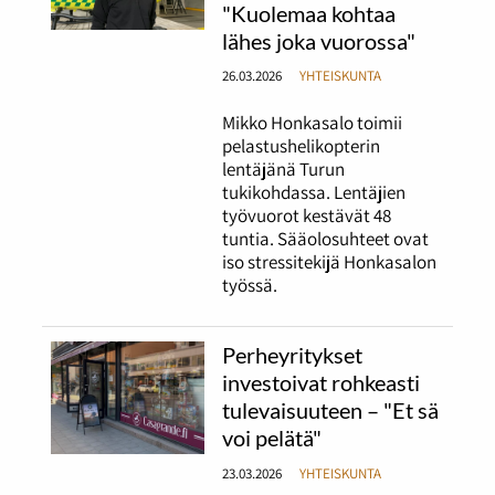
"Kuolemaa kohtaa
lähes joka vuorossa"
26.03.2026
YHTEISKUNTA
Mikko Honkasalo toimii
pelastushelikopterin
lentäjänä Turun
tukikohdassa. Lentäjien
työvuorot kestävät 48
tuntia. Sääolosuhteet ovat
iso stressitekijä Honkasalon
työssä.
Perheyritykset
investoivat rohkeasti
tulevaisuuteen – "Et sä
voi pelätä"
23.03.2026
YHTEISKUNTA