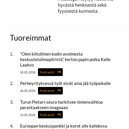
hyvästä henkisestä sekä
fyysisestä kunnosta.
Tuoreimmat
“Olen kiitollinen kodin avoimesta
keskusteluilmapiiristä”, kertoo papin poika Kalle
Laakso
18.05.2026
Podcastit
Perheyrityksessä työt eivät aina jää työpaikalle
14.05.2026
Podcastit
Turun Pietari-seura harkitsee nimenvaihtoa
parantaakseen imagoaan
13.05.2026
Podcastit
Euroopan keskuspankki ja korot alle kahdessa