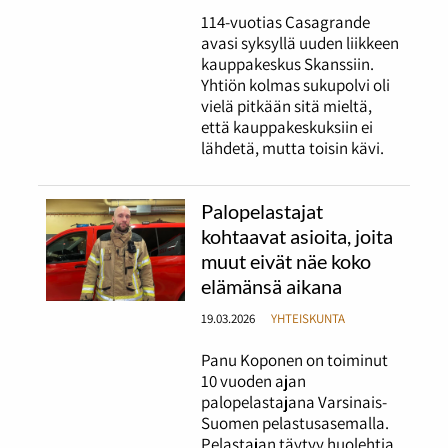
114-vuotias Casagrande
avasi syksyllä uuden liikkeen
kauppakeskus Skanssiin.
Yhtiön kolmas sukupolvi oli
vielä pitkään sitä mieltä,
että kauppakeskuksiin ei
lähdetä, mutta toisin kävi.
Palopelastajat
kohtaavat asioita, joita
muut eivät näe koko
elämänsä aikana
19.03.2026
YHTEISKUNTA
Panu Koponen on toiminut
10 vuoden ajan
palopelastajana Varsinais-
Suomen pelastusasemalla.
Pelastajan täytyy huolehtia