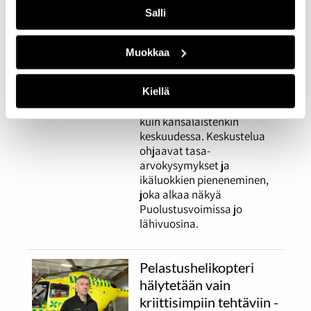
useiden vuosien
Salli
valmistelun
26.03.2026
YHTEISKUNTA
Muokkaa
Asevelvollisuusjärjestelmän
uudistaminen jakaa
Kiellä
mielipiteitä niin puolueiden
kuin kansalaistenkin
keskuudessa. Keskustelua
ohjaavat tasa-
arvokysymykset ja
ikäluokkien pieneneminen,
joka alkaa näkyä
Puolustusvoimissa jo
lähivuosina.
Pelastushelikopteri
hälytetään vain
kriittisimpiin tehtäviin -