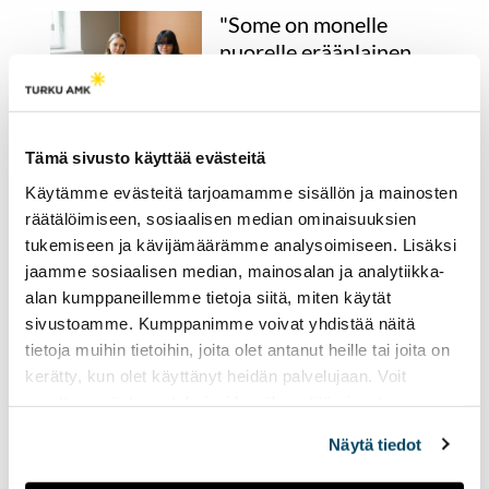
"Some on monelle
nuorelle eräänlainen
henkireikä" – aikuiseksi
kasvaminen somessa
herättää ristiriitaisia
tunteita
Tämä sivusto käyttää evästeitä
Käytämme evästeitä tarjoamamme sisällön ja mainosten
26.03.2026
YHTEISKUNTA
räätälöimiseen, sosiaalisen median ominaisuuksien
Pitäisikö sosiaalinen media
tukemiseen ja kävijämäärämme analysoimiseen. Lisäksi
kieltää alle 15-vuotiailta? 20-
jaamme sosiaalisen median, mainosalan ja analytiikka-
ja 21-vuotiaat Johanna Varis
alan kumppaneillemme tietoja siitä, miten käytät
ja Mia Sormunen kertovat
sivustoamme. Kumppanimme voivat yhdistää näitä
mielipiteensä asiasta, sekä
tietoja muihin tietoihin, joita olet antanut heille tai joita on
pohtivat, millainen olisi
kerätty, kun olet käyttänyt heidän palvelujaan. Voit
heidän unelmiensa some.
muuttaa evästeasetuksiesi hyväksyntää sivuston
alalaidassa olevasta
Evästeasetukset
linkistä.
Näytä tiedot
Asevelvollisuuden
laaja uudistus vaatisi