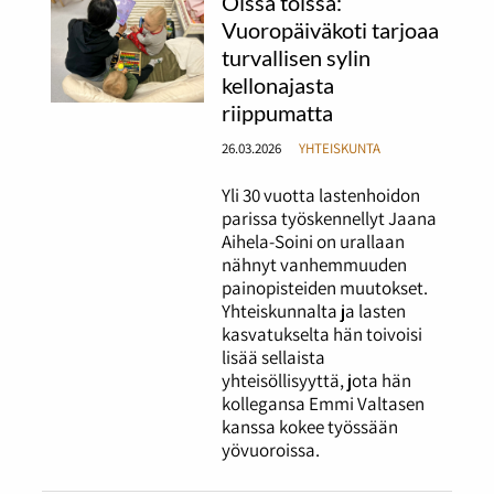
Öissä töissä:
Vuoropäiväkoti tarjoaa
turvallisen sylin
kellonajasta
riippumatta
26.03.2026
YHTEISKUNTA
Yli 30 vuotta lastenhoidon
parissa työskennellyt Jaana
Aihela-Soini on urallaan
nähnyt vanhemmuuden
painopisteiden muutokset.
Yhteiskunnalta ja lasten
kasvatukselta hän toivoisi
lisää sellaista
yhteisöllisyyttä, jota hän
kollegansa Emmi Valtasen
kanssa kokee työssään
yövuoroissa.