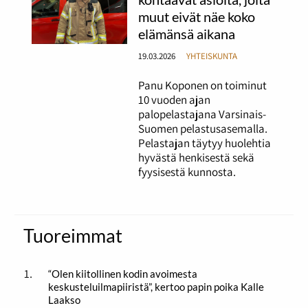
muut eivät näe koko
elämänsä aikana
19.03.2026
YHTEISKUNTA
Panu Koponen on toiminut
10 vuoden ajan
palopelastajana Varsinais-
Suomen pelastusasemalla.
Pelastajan täytyy huolehtia
hyvästä henkisestä sekä
fyysisestä kunnosta.
Tuoreimmat
“Olen kiitollinen kodin avoimesta
keskusteluilmapiiristä”, kertoo papin poika Kalle
Laakso