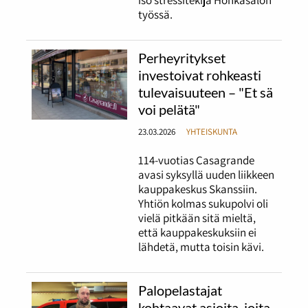
iso stressitekijä Honkasalon
työssä.
Perheyritykset
investoivat rohkeasti
tulevaisuuteen – "Et sä
voi pelätä"
23.03.2026
YHTEISKUNTA
114-vuotias Casagrande
avasi syksyllä uuden liikkeen
kauppakeskus Skanssiin.
Yhtiön kolmas sukupolvi oli
vielä pitkään sitä mieltä,
että kauppakeskuksiin ei
lähdetä, mutta toisin kävi.
Palopelastajat
kohtaavat asioita, joita