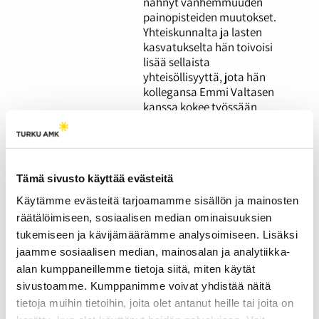
nähnyt vanhemmuuden
painopisteiden muutokset.
Yhteiskunnalta ja lasten
kasvatukselta hän toivoisi
lisää sellaista
yhteisöllisyyttä, jota hän
kollegansa Emmi Valtasen
kanssa kokee työssään
yövuoroissa.
"Some on monelle
Tämä sivusto käyttää evästeitä
nuorelle eräänlainen
henkireikä" – aikuiseksi
Käytämme evästeitä tarjoamamme sisällön ja mainosten
kasvaminen somessa
räätälöimiseen, sosiaalisen median ominaisuuksien
tukemiseen ja kävijämäärämme analysoimiseen. Lisäksi
herättää ristiriitaisia
jaamme sosiaalisen median, mainosalan ja analytiikka-
tunteita
alan kumppaneillemme tietoja siitä, miten käytät
26.03.2026
YHTEISKUNTA
sivustoamme. Kumppanimme voivat yhdistää näitä
tietoja muihin tietoihin, joita olet antanut heille tai joita on
Pitäisikö sosiaalinen media