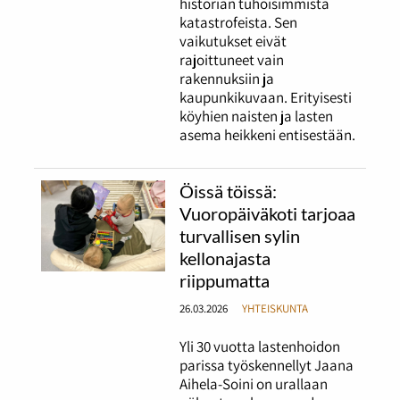
historian tuhoisimmista
katastrofeista. Sen
vaikutukset eivät
rajoittuneet vain
rakennuksiin ja
kaupunkikuvaan. Erityisesti
köyhien naisten ja lasten
asema heikkeni entisestään.
Öissä töissä:
Vuoropäiväkoti tarjoaa
turvallisen sylin
kellonajasta
riippumatta
26.03.2026
YHTEISKUNTA
Yli 30 vuotta lastenhoidon
parissa työskennellyt Jaana
Aihela-Soini on urallaan