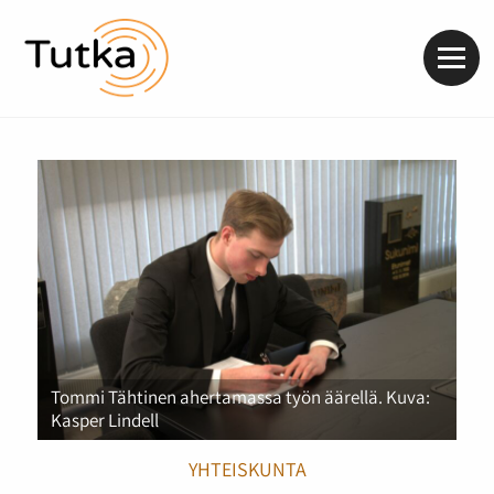
Valik
Tommi Tähtinen ahertamassa työn äärellä. Kuva:
Kasper Lindell
YHTEISKUNTA