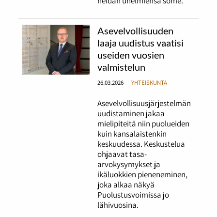
heidän unelmiensa some.
Asevelvollisuuden
laaja uudistus vaatisi
useiden vuosien
valmistelun
26.03.2026
YHTEISKUNTA
Asevelvollisuusjärjestelmän
uudistaminen jakaa
mielipiteitä niin puolueiden
kuin kansalaistenkin
keskuudessa. Keskustelua
ohjaavat tasa-
arvokysymykset ja
ikäluokkien pieneneminen,
joka alkaa näkyä
Puolustusvoimissa jo
lähivuosina.