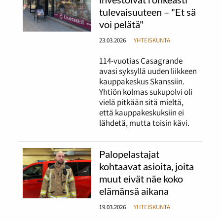
tulevaisuuteen – "Et sä
voi pelätä"
23.03.2026
YHTEISKUNTA
114-vuotias Casagrande
avasi syksyllä uuden liikkeen
kauppakeskus Skanssiin.
Yhtiön kolmas sukupolvi oli
vielä pitkään sitä mieltä,
että kauppakeskuksiin ei
lähdetä, mutta toisin kävi.
Palopelastajat
kohtaavat asioita, joita
muut eivät näe koko
elämänsä aikana
19.03.2026
YHTEISKUNTA