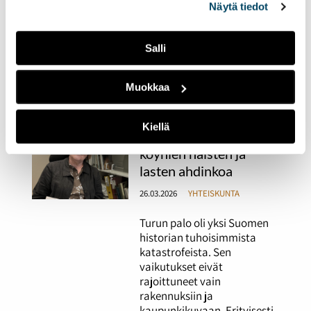
Näytä tiedot
Salli
Muokkaa
Kiellä
Turun palo lisäsi
köyhien naisten ja
lasten ahdinkoa
26.03.2026
YHTEISKUNTA
Turun palo oli yksi Suomen
historian tuhoisimmista
katastrofeista. Sen
vaikutukset eivät
rajoittuneet vain
rakennuksiin ja
kaupunkikuvaan. Erityisesti