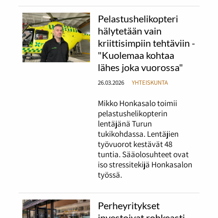
Pelastushelikopteri
hälytetään vain
kriittisimpiin tehtäviin -
"Kuolemaa kohtaa
lähes joka vuorossa"
26.03.2026
YHTEISKUNTA
Mikko Honkasalo toimii
pelastushelikopterin
lentäjänä Turun
tukikohdassa. Lentäjien
työvuorot kestävät 48
tuntia. Sääolosuhteet ovat
iso stressitekijä Honkasalon
työssä.
Perheyritykset
investoivat rohkeasti