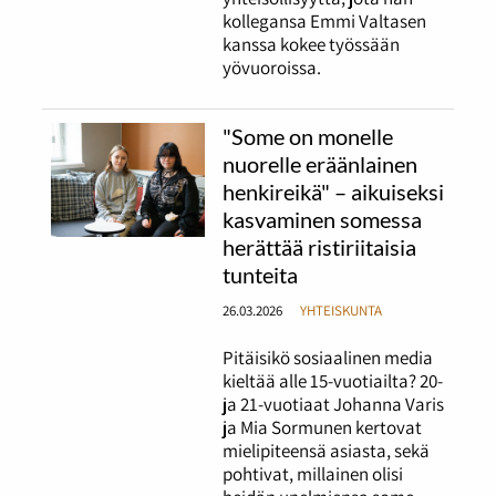
kollegansa Emmi Valtasen
kanssa kokee työssään
yövuoroissa.
"Some on monelle
nuorelle eräänlainen
henkireikä" – aikuiseksi
kasvaminen somessa
herättää ristiriitaisia
tunteita
26.03.2026
YHTEISKUNTA
Pitäisikö sosiaalinen media
kieltää alle 15-vuotiailta? 20-
ja 21-vuotiaat Johanna Varis
ja Mia Sormunen kertovat
mielipiteensä asiasta, sekä
pohtivat, millainen olisi