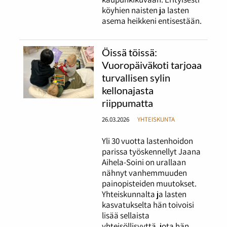
köyhien naisten ja lasten
asema heikkeni entisestään.
Öissä töissä:
Vuoropäiväkoti tarjoaa
turvallisen sylin
kellonajasta
riippumatta
26.03.2026
YHTEISKUNTA
Yli 30 vuotta lastenhoidon
parissa työskennellyt Jaana
Aihela-Soini on urallaan
nähnyt vanhemmuuden
painopisteiden muutokset.
Yhteiskunnalta ja lasten
kasvatukselta hän toivoisi
lisää sellaista
yhteisöllisyyttä, jota hän