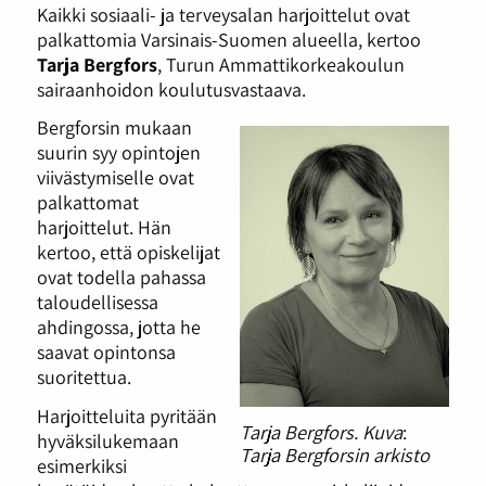
Kaikki sosiaali- ja terveysalan harjoittelut ovat
palkattomia Varsinais-Suomen alueella, kertoo
Tarja Bergfors
, Turun Ammattikorkeakoulun
sairaanhoidon koulutusvastaava.
Bergforsin mukaan
suurin syy opintojen
viivästymiselle ovat
palkattomat
harjoittelut. Hän
kertoo, että opiskelijat
ovat todella pahassa
taloudellisessa
ahdingossa, jotta he
saavat opintonsa
suoritettua.
Harjoitteluita pyritään
Tarja Bergfors. Kuva
:
hyväksilukemaan
Tarja Bergforsin arkisto
esimerkiksi