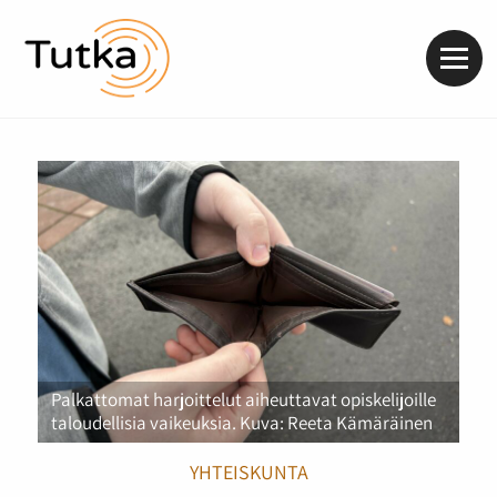
Valik
Palkattomat harjoittelut aiheuttavat opiskelijoille
taloudellisia vaikeuksia. Kuva: Reeta Kämäräinen
YHTEISKUNTA