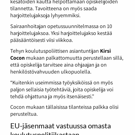
kesätöiden kautta helpottamaan opiskelijoiden
tilannetta. Tavoitteena on myös saada
harjoittelujaksoja lyhyemmiksi.
Sairaanhoitajan opetussuunnitelmassa on 10
harjoittelujaksoa. Yksi harjoittelujakso kestää
pääsääntöisesti viisi viikkoa.
Tehyn koulutuspoliittisen asiantuntijan
Kirsi
Cocon
mukaan palkattomuutta perustellaan sillä,
että opiskelija tarvitsee aina ohjaajan ja on
henkilöstövahvuuden ulkopuolella.
“Kuitenkin useimmissa työyksiköissä on myös
paljon sellaisia työtehtäviä, joita opiskelija voi
tehdä ohjattuna ja myös itsenäisesti.”
Cocon mukaan tällaisissa tilanteissa palkka olisi
perusteltua.
EU-jäsenmaat vastuussa omasta
koulutuspolitiikastaan