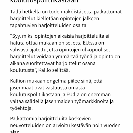
Tällä hetkellä on todennäköistä, että palkattomat
harjoittelut kielletään opintojen jälkeen
tapahtuvien harjoitteluiden osalta.
“Syy, miksi opintojen aikaisia harjoitteluita ei
haluta ottaa mukaan on se, että EU:ssa on
vahvasti ajateltu, että opintojen ulkopuoliset
harjoittelut voidaan ymmärtää työnä ja opintojen
aikana suoritettavat harjoittelut osana
koulutusta”, Kallio selittää.
Kallion mukaan ongelma piilee siinä, että
jäsenmaat ovat vastuussa omasta
koulutuspolitiikastaan ja EU:lla on enemmän
valtaa säädellä jäsenmaiden työmarkkinoita ja
työehtoja.
Palkattomia harjoitteluita koskevien
neuvotteluiden on arvioitu kestävän noin vuoden
ajan.