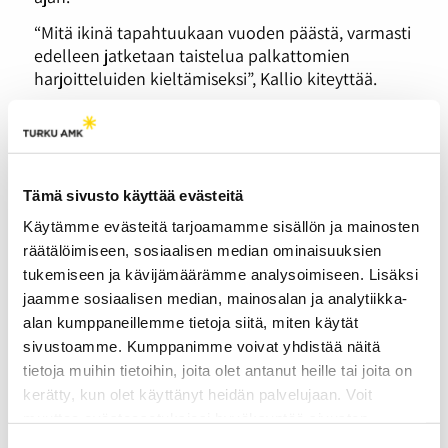
“Mitä ikinä tapahtuukaan vuoden päästä, varmasti
edelleen jatketaan taistelua palkattomien
harjoitteluiden kieltämiseksi”, Kallio kiteyttää.
Tutka Pro on osa Turun Ammattikorkeakoulua.
Tämä sivusto käyttää evästeitä
Käytämme evästeitä tarjoamamme sisällön ja mainosten
räätälöimiseen, sosiaalisen median ominaisuuksien
tukemiseen ja kävijämäärämme analysoimiseen. Lisäksi
jaamme sosiaalisen median, mainosalan ja analytiikka-
alan kumppaneillemme tietoja siitä, miten käytät
sivustoamme. Kumppanimme voivat yhdistää näitä
tietoja muihin tietoihin, joita olet antanut heille tai joita on
kerätty, kun olet käyttänyt heidän palvelujaan. Voit
muuttaa evästeasetuksiesi hyväksyntää sivuston
alalaidassa olevasta
Evästeasetukset
linkistä.