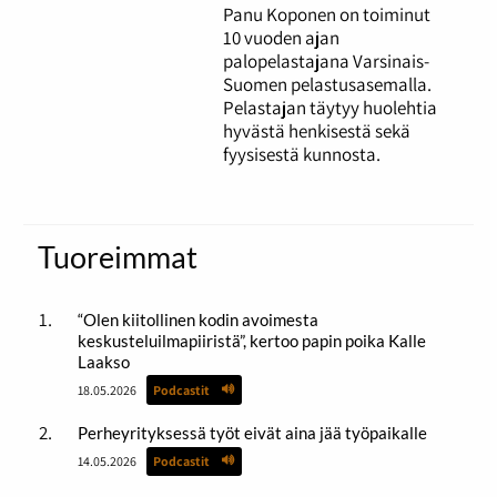
Panu Koponen on toiminut
10 vuoden ajan
palopelastajana Varsinais-
Suomen pelastusasemalla.
Pelastajan täytyy huolehtia
hyvästä henkisestä sekä
fyysisestä kunnosta.
Tuoreimmat
“Olen kiitollinen kodin avoimesta
keskusteluilmapiiristä”, kertoo papin poika Kalle
Laakso
18.05.2026
Podcastit
Perheyrityksessä työt eivät aina jää työpaikalle
14.05.2026
Podcastit