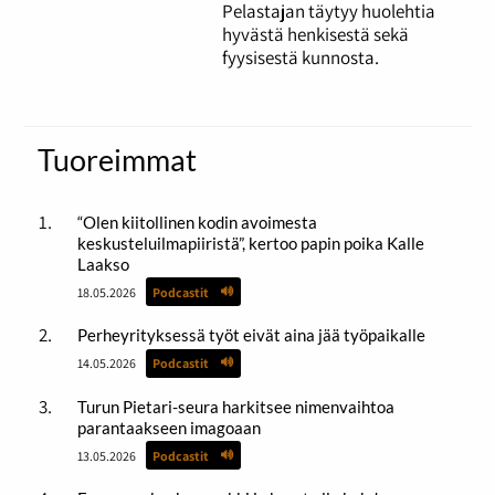
Pelastajan täytyy huolehtia
hyvästä henkisestä sekä
fyysisestä kunnosta.
Tuoreimmat
“Olen kiitollinen kodin avoimesta
keskusteluilmapiiristä”, kertoo papin poika Kalle
Laakso
18.05.2026
Podcastit
Perheyrityksessä työt eivät aina jää työpaikalle
14.05.2026
Podcastit
Turun Pietari-seura harkitsee nimenvaihtoa
parantaakseen imagoaan
13.05.2026
Podcastit