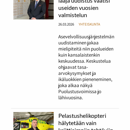
laaja uudistus vaatisi
useiden vuosien
valmistelun
26.03.2026
YHTEISKUNTA
Asevelvollisuusjärjestelmän
uudistaminen jakaa
mielipiteitä niin puolueiden
kuin kansalaistenkin
keskuudessa. Keskustelua
ohjaavat tasa-
arvokysymykset ja
ikäluokkien pieneneminen,
joka alkaa näkyä
Puolustusvoimissa jo
lähivuosina.
Pelastushelikopteri
hälytetään vain