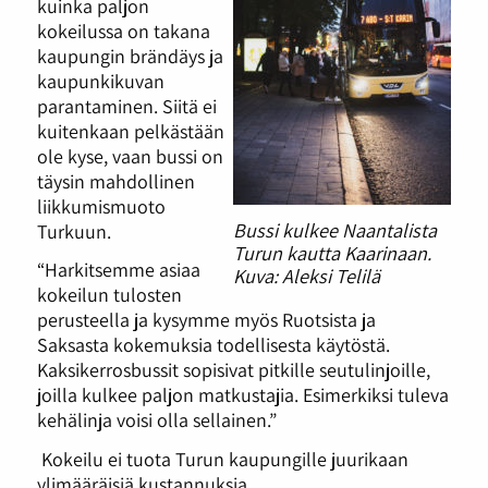
kuinka paljon
kokeilussa on takana
kaupungin brändäys ja
kaupunkikuvan
parantaminen. Siitä ei
kuitenkaan pelkästään
ole kyse, vaan bussi on
täysin mahdollinen
liikkumismuoto
Bussi kulkee Naantalista
Turkuun.
Turun kautta Kaarinaan.
“Harkitsemme asiaa
Kuva: Aleksi Telilä
kokeilun tulosten
perusteella ja kysymme myös Ruotsista ja
Saksasta kokemuksia todellisesta käytöstä.
Kaksikerrosbussit sopisivat pitkille seutulinjoille,
joilla kulkee paljon matkustajia. Esimerkiksi tuleva
kehälinja voisi olla sellainen.”
Kokeilu ei tuota Turun kaupungille juurikaan
ylimääräisiä kustannuksia.