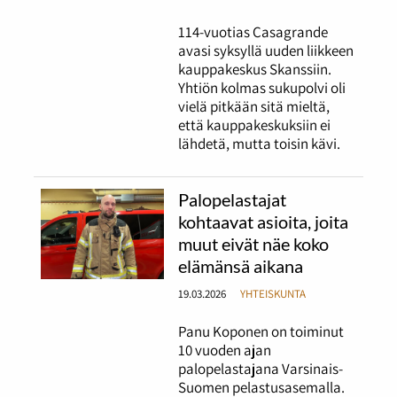
114-vuotias Casagrande
avasi syksyllä uuden liikkeen
kauppakeskus Skanssiin.
Yhtiön kolmas sukupolvi oli
vielä pitkään sitä mieltä,
että kauppakeskuksiin ei
lähdetä, mutta toisin kävi.
Palopelastajat
kohtaavat asioita, joita
muut eivät näe koko
elämänsä aikana
19.03.2026
YHTEISKUNTA
Panu Koponen on toiminut
10 vuoden ajan
palopelastajana Varsinais-
Suomen pelastusasemalla.