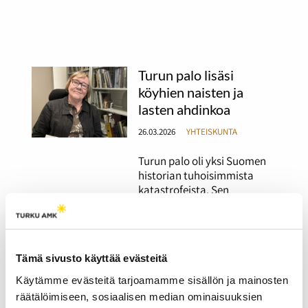
Turun palo lisäsi
köyhien naisten ja
lasten ahdinkoa
26.03.2026
YHTEISKUNTA
Turun palo oli yksi Suomen
historian tuhoisimmista
katastrofeista. Sen
vaikutukset eivät
rajoittuneet vain
rakennuksiin ja
kaupunkikuvaan. Erityisesti
Tämä sivusto käyttää evästeitä
köyhien naisten ja lasten
asema heikkeni entisestään.
Käytämme evästeitä tarjoamamme sisällön ja mainosten
räätälöimiseen, sosiaalisen median ominaisuuksien