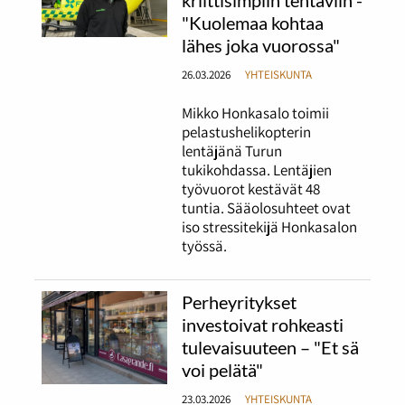
kriittisimpiin tehtäviin -
"Kuolemaa kohtaa
lähes joka vuorossa"
26.03.2026
YHTEISKUNTA
Mikko Honkasalo toimii
pelastushelikopterin
lentäjänä Turun
tukikohdassa. Lentäjien
työvuorot kestävät 48
tuntia. Sääolosuhteet ovat
iso stressitekijä Honkasalon
työssä.
Perheyritykset
investoivat rohkeasti
tulevaisuuteen – "Et sä
voi pelätä"
23.03.2026
YHTEISKUNTA