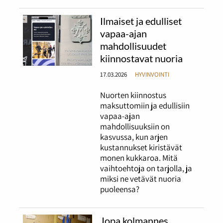
Ilmaiset ja edulliset
vapaa-ajan
mahdollisuudet
kiinnostavat nuoria
17.03.2026
HYVINVOINTI
Nuorten kiinnostus
maksuttomiin ja edullisiin
vapaa-ajan
mahdollisuuksiin on
kasvussa, kun arjen
kustannukset kiristävät
monen kukkaroa. Mitä
vaihtoehtoja on tarjolla, ja
miksi ne vetävät nuoria
puoleensa?
Jopa kolmannes