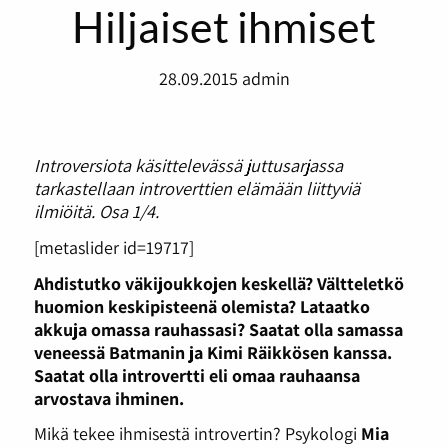
Hiljaiset ihmiset
28.09.2015
admin
Introversiota käsittelevässä juttusarjassa
tarkastellaan introverttien elämään liittyviä
ilmiöitä. Osa 1/4.
[metaslider id=19717]
Ahdistutko väkijoukkojen keskellä? Vältteletkö
huomion keskipisteenä olemista? Lataatko
akkuja omassa rauhassasi? Saatat olla samassa
veneessä Batmanin ja Kimi Räikkösen kanssa.
Saatat olla introvertti eli omaa rauhaansa
arvostava ihminen.
Mikä tekee ihmisestä introvertin? Psykologi
Mia