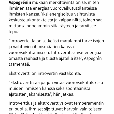
Aspegrénin
mukaan merkittävintä on se, miten
ihminen saa energiaa vuorovaikutustilanteissa
ihmisten kanssa. Yksi energisoituu vaihtuvista
keskustelukontakteista ja kaipaa niitä, toinen saa
mittansa nopeammin siitä täyteen ja tarvitsee
lepoa.
”Introverteilla on selkeästi matalampi tarve isojen
ja vaihtuvien ihmismäärien kanssa
vuorovaikuttamiseen. Introvertit saavat energiaa
omasta rauhasta ja tilasta ajatella itse”, Aspegrén
täsmentää.
Ekstrovertti on introvertin vastakohta.
”Ekstrovertti saa paljon virtaa vuorovaikutuksesta
muiden ihmisten kanssa sekä spontaanista
ajatusten jakamisesta”, hän jatkaa.
Introverttius ja ekstroverttiys ovat temperamentin
eri puolia. Ihmiset sijoittuvat harvoin vain toiseen