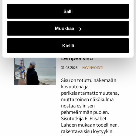
vinkkinsä sujuvampaan
arkeen. Kokemustoimija
Salli
Nana Syrjäsen herätyskello
on muutaman metrin
päässä sängystä, jotta hän
Muokkaa
saa itsensä aamuisin
liikkeelle.
Kiellä
Lempeä sisu
31.03.2026
HYVINVOINTI
Sisu on totuttu näkemään
kovuutena ja
periksiantamattomuutena,
mutta toinen näkökulma
nostaa esiin sen
pehmeämmän puolen.
Sisututkija E. Elisabet
Lahden mukaan todellinen,
rakentava sisu löytyykin