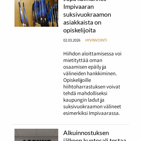
Impivaaran
suksivuokraamon
asiakkaista on
opiskelijoita
02.03.2026
HYVINVOINTI
Hiihdon aloittamisessa voi
mietityttää oman
osaamisen epäily ja
välineiden hankkiminen.
Opiskelijoille
hiihtoharrastuksen voivat
tehdä mahdolliseksi
kaupungin ladut ja
suksivuokraamon välineet
esimerkiksi Impivaarassa.
Alkuinnostuksen
jälkeen kuntosali testaa