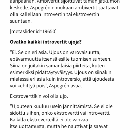
ääripäähän. Ambivertit sijoittuvat tämän jatkumon
keskelle. Aspegrénin mukaan ambivertit saattavat
olla kallellaan introvertin tai ekstrovertin
suuntaan.
[metaslider id=19650]
Ovatko kaikki introvertit ujoja?
”Ei. Se on eri asia. Ujous on varovaisuutta,
epävarmuutta itsensä esille tuomisen suhteen.
Siinä on joitakin samanlaisia piirteitä, kuten
esimerkiksi pidättäytyväisyys. Ujous on siinäkin
mielessä eri asia kuin introversio, että ujoudesta
voi kehittyä pois”, Aspegrén avaa.
Ekstroverttikin voi olla ujo.
”Ujouteen kuuluu usein jännittämistä. Se ei ole
sidottu siihen, onko ekstrovertti vai introvertti.
Kaikilla ekstroverteillä ei ole vahvaa
itseluottamusta, mutta he nauttivat ja saavat