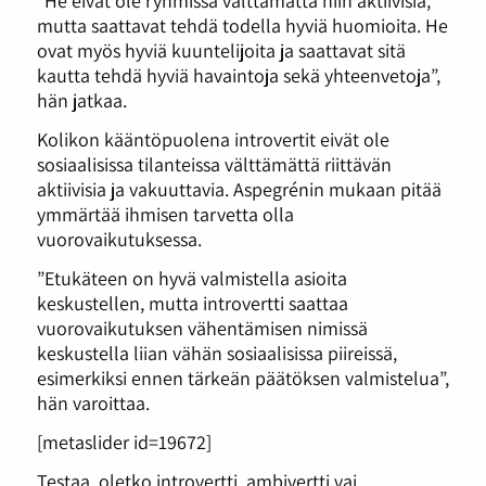
”He eivät ole ryhmissä välttämättä niin aktiivisia,
mutta saattavat tehdä todella hyviä huomioita. He
ovat myös hyviä kuuntelijoita ja saattavat sitä
kautta tehdä hyviä havaintoja sekä yhteenvetoja”,
hän jatkaa.
Kolikon kääntöpuolena introvertit eivät ole
sosiaalisissa tilanteissa välttämättä riittävän
aktiivisia ja vakuuttavia. Aspegrénin mukaan pitää
ymmärtää ihmisen tarvetta olla
vuorovaikutuksessa.
”Etukäteen on hyvä valmistella asioita
keskustellen, mutta introvertti saattaa
vuorovaikutuksen vähentämisen nimissä
keskustella liian vähän sosiaalisissa piireissä,
esimerkiksi ennen tärkeän päätöksen valmistelua”,
hän varoittaa.
[metaslider id=19672]
Testaa, oletko introvertti, ambivertti vai