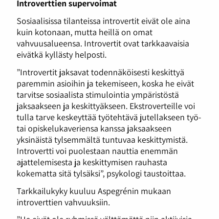
Introverttien supervoimat
Sosiaalisissa tilanteissa introvertit eivät ole aina
kuin kotonaan, mutta heillä on omat
vahvuusalueensa. Introvertit ovat tarkkaavaisia
eivätkä kyllästy helposti.
”Introvertit jaksavat todennäköisesti keskittyä
paremmin asioihin ja tekemiseen, koska he eivät
tarvitse sosiaalista stimulointia ympäristöstä
jaksaakseen ja keskittyäkseen. Ekstroverteille voi
tulla tarve keskeyttää työtehtävä jutellakseen työ-
tai opiskelukaveriensa kanssa jaksaakseen
yksinäistä tylsemmältä tuntuvaa keskittymistä.
Introvertti voi puolestaan nauttia enemmän
ajattelemisesta ja keskittymisen rauhasta
kokematta sitä tylsäksi”, psykologi taustoittaa.
Tarkkailukyky kuuluu Aspegrénin mukaan
introverttien vahvuuksiin.