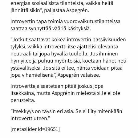
energiaa sosiaalisista tilanteista, vaikka heitä
jännittäisikin”, paljastaa Aspegrén.
Introvertin tapa toimia vuorovaikutustilanteissa
saattaa synnyttää vääriä käsityksiä.
”Jotkut saattavat kokea introvertin passiivisuuden
tylyksi, vaikka introvertti itse ajattelisi olevansa
neutraali tai jopa hyvällä tuulella. Jos ihminen
hymyilee ja puhuu myönteisiä, koetaan hänet heti
ystävälliseksi. Jos sitä ei tee, häntä voidaan pitää
jopa vihamielisenä”, Aspegrén valaisee.
Introvertteja saatetaan pitää joskus jopa
itsekkäinä, mutta Aspgrénin mielestä sille ei ole
perusteita.
”Itsekkyys on täysin eri asia. Se ei liity mitenkään
introverttiuteen.”
[metaslider id=19651]