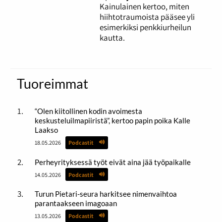
Kainulainen kertoo, miten
hiihtotraumoista pääsee yli
esimerkiksi penkkiurheilun
kautta.
Tuoreimmat
“Olen kiitollinen kodin avoimesta
keskusteluilmapiiristä”, kertoo papin poika Kalle
Laakso
18.05.2026
Podcastit
Perheyrityksessä työt eivät aina jää työpaikalle
14.05.2026
Podcastit
Turun Pietari-seura harkitsee nimenvaihtoa
parantaakseen imagoaan
13.05.2026
Podcastit