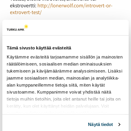
ekstrovertti:
http://lonerwolf.com/introvert-or-
extrovert-test/
Osa 2:
”Lapsena luulin olevani outo, erikoinen ja
ruma”
Osa 3:
Yhteiskunta painostaa introvertteja
sosiaalisemmiksi
Tämä sivusto käyttää evästeitä
Osa 4:
Introverttikin voi menestyä työelämässä
Käytämme evästeitä tarjoamamme sisällön ja mainosten
räätälöimiseen, sosiaalisen median ominaisuuksien
tukemiseen ja kävijämäärämme analysoimiseen. Lisäksi
jaamme sosiaalisen median, mainosalan ja analytiikka-
alan kumppaneillemme tietoja siitä, miten käytät
Listat ja rutiinit
sivustoamme. Kumppanimme voivat yhdistää näitä
toimivan arjen tukena
tietoja muihin tietoihin, joita olet antanut heille tai joita on
kerätty, kun olet käyttänyt heidän palvelujaan. Voit
14.04.2026
HYVINVOINTI
muuttaa evästeasetuksiesi hyväksyntää sivuston
Tutka pyysi ADHD-liiton
alalaidassa olevasta
Evästeasetukset
linkistä.
Näytä tiedot
kokemustoimijaa jakamaan