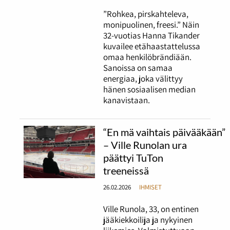
”Rohkea, pirskahteleva,
monipuolinen, freesi.” Näin
32-vuotias Hanna Tikander
kuvailee etähaastattelussa
omaa henkilöbrändiään.
Sanoissa on samaa
energiaa, joka välittyy
hänen sosiaalisen median
kanavistaan.
“En mä vaihtais päivääkään”
– Ville Runolan ura
päättyi TuTon
treeneissä
26.02.2026
IHMISET
Ville Runola, 33, on entinen
jääkiekkoilija ja nykyinen