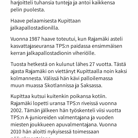
harjoitteli tuhansia tunteja ja antoi kaikkensa
pelin puolesta.
Haave pelaamisesta Kupittaan
jalkapallostadionilla.
Vuonna 1987 haave toteutui, kun Rajamäki asteli
kasvattajaseuransa TPS:n paidassa ensimmäisen
kerran jalkapallostadionin viheriölle.
Tuosta hetkestä on kulunut lähes 27 vuotta. Tästä
ajasta Rajamäki on viettänyt Kupittaalla noin kaksi
kolmannesta. Välissä hän kävi palloilemassa
muun muassa Skotlannissa ja Saksassa.
Kupittaa kutsui kuitenkin poikansa kotiin.
Rajamäki lopetti uransa TPS:n riveissä vuonna
2002. Tämän jälkeen hän työskenteli viisi vuotta
TPS:n A-junioreiden valmentajana ja vuoden
miesten joukkueen apuvalmentajana. Vuonna
2010 hän aloitti nykyisessä toimessaan