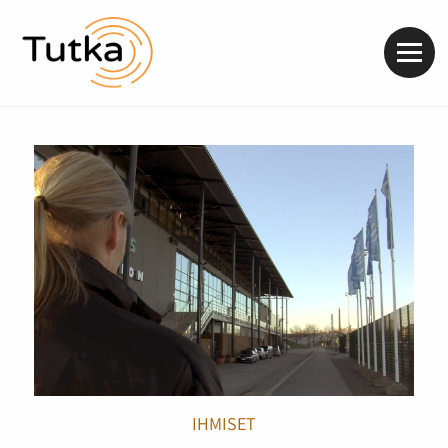
Valik
IHMISET