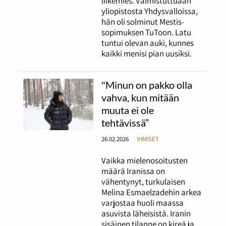
liikemies. Valmistuttuaan
yliopistosta Yhdysvalloissa,
hän oli solminut Mestis-
sopimuksen TuToon. Latu
tuntui olevan auki, kunnes
kaikki menisi pian uusiksi.
"Minun on pakko olla
vahva, kun mitään
muuta ei ole
tehtävissä”
26.02.2026
IHMISET
Vaikka mielenosoitusten
määrä Iranissa on
vähentynyt, turkulaisen
Melina Esmaelzadehin arkea
varjostaa huoli maassa
asuvista läheisistä. Iranin
sisäinen tilanne on kireä ja