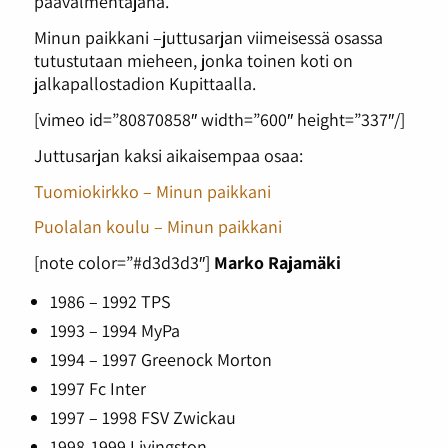
päävalmentajana.
Minun paikkani –juttusarjan viimeisessä osassa
tutustutaan mieheen, jonka toinen koti on
jalkapallostadion Kupittaalla.
[vimeo id=”80870858″ width=”600″ height=”337″/]
Juttusarjan kaksi aikaisempaa osaa:
Tuomiokirkko – Minun paikkani
Puolalan koulu – Minun paikkani
[note color=”#d3d3d3″]
Marko Rajamäki
1986 – 1992 TPS
1993 – 1994 MyPa
1994 – 1997 Greenock Morton
1997 Fc Inter
1997 – 1998 FSV Zwickau
1998-1999 Livingston