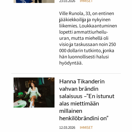
23.03.2026
IHMISET
Ville Runola, 33, on entinen
jääkiekkoilija ja nykyinen
liikemies. Loukkaantuminen
lopetti ammattiurheilu-
uran, mutta miehellä oli
visio ja taskussaan noin 250
000 dollarin tutkinto, jonka
hän luonnollisesti halusi
hyödyntää.
Hanna Tikanderin
vahvan brändin
salaisuus –”En istunut
alas miettimään
millainen
henkilöbrändini on”
12.03.2026
IHMISET