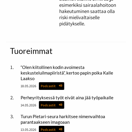
esimerkiksi sairaalahoitoon
hakeutuminen saattaa olla
riski mielivaltaiselle
pidätykselle.
Tuoreimmat
“Olen kiitollinen kodin avoimesta
keskusteluilmapiiristä”, kertoo papin poika Kalle
Laakso
18.05.2026
Podcastit
Perheyrityksessä työt eivät aina jää työpaikalle
14.05.2026
Podcastit
Turun Pietari-seura harkitsee nimenvaihtoa
parantaakseen imagoaan
13.05.2026
Podcastit