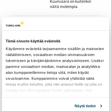
Kuunvaara on kuitenkin
näitä molempia.
AVANTO
24.03.2026
IHMISET
Luonnonvarakeskuksen
Tämä sivusto käyttää evästeitä
vuonna 2020 teettämän
Käytämme evästeitä tarjoamamme sisällön ja mainosten
tutkimuksen mukaan noin
räätälöimiseen, sosiaalisen median ominaisuuksien
12 % aikuisväestöstä
tukemiseen ja kävijämäärämme analysoimiseen. Lisäksi
harrastaa talviuintia. Mari
Saario on yksi heistä. Saario
jaamme sosiaalisen median, mainosalan ja analytiikka-
on nauttinut
alan kumppaneillemme tietoja siitä, miten käytät
kylmäaltistuksesta niin
sivustoamme. Kumppanimme voivat yhdistää näitä
kauan kuin muistaa, ja
tietoja muihin tietoihin, joita olet antanut heille tai joita on
säännöllinen avantouinti on
kerätty, kun olet käyttänyt heidän palvelujaan. Voit
hänelle meditatiivinen
muuttaa evästeasetuksiesi hyväksyntää sivuston
kokemus.
alalaidassa olevasta
Evästeasetukset
linkistä.
Näytä tiedot