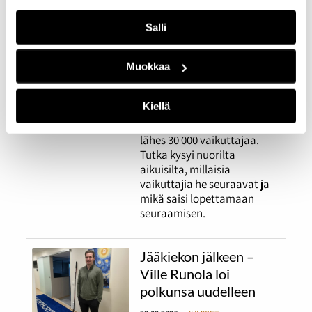
Mielenkiinnon kohteet
saavat seuraamaan
Salli
vaikuttajia, kunhan
arvot kohtaavat
Muokkaa
23.03.2026
IHMISET
Kiellä
Tilastokeskuksen mukaan
Suomessa oli jo vuonna 2022
lähes 30 000 vaikuttajaa.
Tutka kysyi nuorilta
aikuisilta, millaisia
vaikuttajia he seuraavat ja
mikä saisi lopettamaan
seuraamisen.
Jääkiekon jälkeen –
Ville Runola loi
polkunsa uudelleen